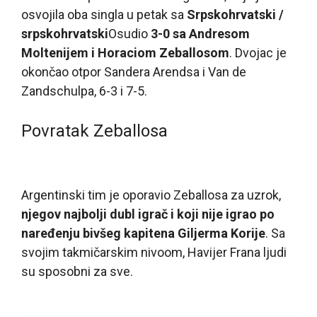
osvojila oba singla u petak sa
Srpskohrvatski /
srpskohrvatski
Osudio
3-0 sa Andresom
Moltenijem i Horaciom Zeballosom
. Dvojac je
okončao otpor Sandera Arendsa i Van de
Zandschulpa, 6-3 i 7-5.
Povratak Zeballosa
Argentinski tim je oporavio Zeballosa za uzrok,
njegov najbolji dubl igrač i koji nije igrao po
naređenju bivšeg kapitena Giljerma Korije
. Sa
svojim takmičarskim nivoom, Havijer Frana ljudi
su sposobni za sve.