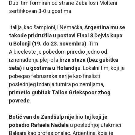
Dubl tim formiran od strane Zeballos i Molteni
sertifikovan 3-0 u gostima
Italija, kao šampioni, i Nemačka,
Argentina mu se
takođe pridružila u postavi Final 8 Dejvis kupa
u Bolonji (19. do 23. novembra)
. Tim
Albiceleste je pobedom priredio jedno od
iznenađenja plej-ofa
brza staza (bez gubitka
seta) i u gostima u Holandiju
. Lokalni tim, koji je
pobegao februarske serije kao finalisti
poslednjeg izdanja turnira po zemljama,
primetio gubitak Tallon Griekspoor zbog
povrede
.
Botić van de Zandšulp nije bio taj koji je
pobedio Rafaela Nadala
u poslednjoj utakmici
Baleara kao profesionalac. Argentina, koja je