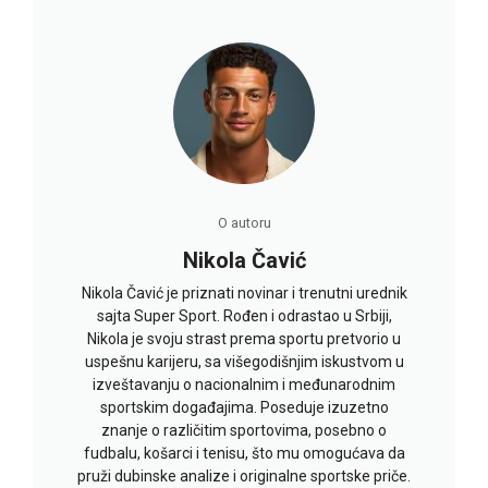
O autoru
Nikola Čavić
Nikola Čavić je priznati novinar i trenutni urednik
sajta Super Sport. Rođen i odrastao u Srbiji,
Nikola je svoju strast prema sportu pretvorio u
uspešnu karijeru, sa višegodišnjim iskustvom u
izveštavanju o nacionalnim i međunarodnim
sportskim događajima. Poseduje izuzetno
znanje o različitim sportovima, posebno o
fudbalu, košarci i tenisu, što mu omogućava da
pruži dubinske analize i originalne sportske priče.