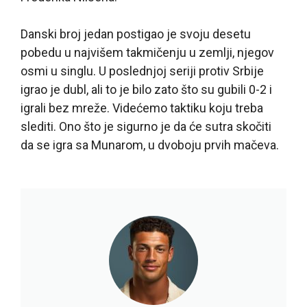
Danski broj jedan postigao je svoju desetu
pobedu u najvišem takmičenju u zemlji, njegov
osmi u singlu. U poslednjoj seriji protiv Srbije
igrao je dubl, ali to je bilo zato što su gubili 0-2 i
igrali bez mreže. Videćemo taktiku koju treba
slediti. Ono što je sigurno je da će sutra skočiti
da se igra sa Munarom, u dvoboju prvih mačeva.