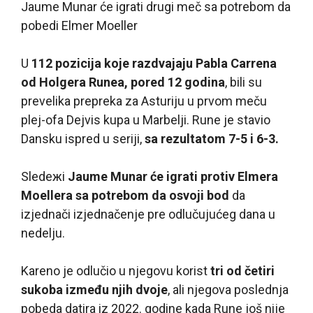
Jaume Munar će igrati drugi meč sa potrebom da
pobedi Elmer Moeller
U
112 pozicija koje razdvajaju Pabla Carrena
od Holgera Runea, pored 12 godina
, bili su
prevelika prepreka za Asturiju u prvom meču
plej-ofa Dejvis kupa u Marbelji. Rune je stavio
Dansku ispred u seriji,
sa rezultatom 7-5 i 6-3.
Sledeжi
Jaume Munar će igrati protiv Elmera
Moellera sa potrebom da osvoji bod
da
izjednači izjednačenje pre odlučujućeg dana u
nedelju.
Kareno je odlučio u njegovu korist
tri od četiri
sukoba između njih dvoje
, ali njegova poslednja
pobeda datira iz 2022. godine kada Rune još nije