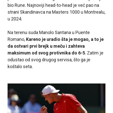
bio Rune. Najnoviji head-to-head je već pao na
strani Skandinavca na Masters 1000 u Montrealu,
u 2024.
Na terenu suda Manolo Santana u Puente
Romano,
Kareno je uradio šta je mogao, a to je
da ostvari prvi brejk u meču i zahteva
maksimum od svog protivnika do 6-5
. Zatim je
odustao od svog drugog servisa, što ga je
koštalo seta.