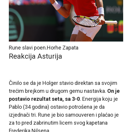
Rune slavi poen.
Horhe Zapata
Reakcija Asturija
Činilo se da je Holger stavio direktan sa svojim
trećim brejkom u drugom gemu nastavka.
On je
postavio rezultat seta, sa 3-0
. Energija koju je
Pablo (34 godina) ostavio potrošena je da
izjednači tri. Rune je bio samouveren i plaćao je
za to pred zabrinutim licem svog kapetana
Frederika Nilsena.