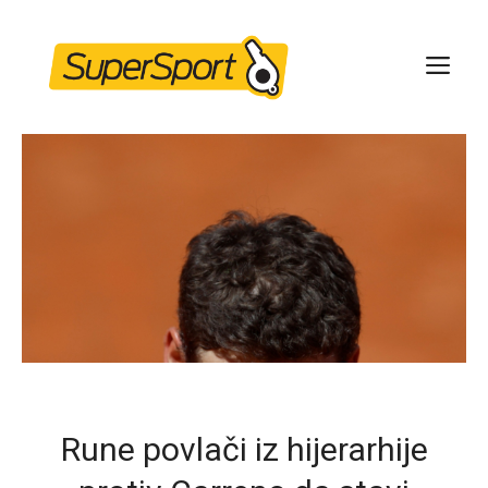
Skip
to
ME
content
Rune povlači iz hijerarhije