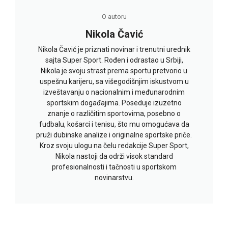
O autoru
Nikola Čavić
Nikola Čavić je priznati novinar i trenutni urednik
sajta Super Sport. Rođen i odrastao u Srbiji,
Nikola je svoju strast prema sportu pretvorio u
uspešnu karijeru, sa višegodišnjim iskustvom u
izveštavanju o nacionalnim i međunarodnim
sportskim događajima. Poseduje izuzetno
znanje o različitim sportovima, posebno o
fudbalu, košarci i tenisu, što mu omogućava da
pruži dubinske analize i originalne sportske priče.
Kroz svoju ulogu na čelu redakcije Super Sport,
Nikola nastoji da održi visok standard
profesionalnosti i tačnosti u sportskom
novinarstvu.