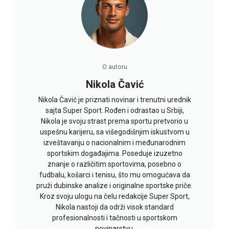
O autoru
Nikola Čavić
Nikola Čavić je priznati novinar i trenutni urednik
sajta Super Sport. Rođen i odrastao u Srbiji,
Nikola je svoju strast prema sportu pretvorio u
uspešnu karijeru, sa višegodišnjim iskustvom u
izveštavanju o nacionalnim i međunarodnim
sportskim događajima. Poseduje izuzetno
znanje o različitim sportovima, posebno o
fudbalu, košarci i tenisu, što mu omogućava da
pruži dubinske analize i originalne sportske priče.
Kroz svoju ulogu na čelu redakcije Super Sport,
Nikola nastoji da održi visok standard
profesionalnosti i tačnosti u sportskom
novinarstvu.