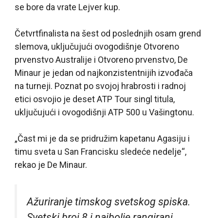
se bore da vrate Lejver kup.
Četvrtfinalista na šest od poslednjih osam grend
slemova, uključujući ovogodišnje Otvoreno
prvenstvo Australije i Otvoreno prvenstvo, De
Minaur je jedan od najkonzistentnijih izvođača
na turneji. Poznat po svojoj hrabrosti i radnoj
etici osvojio je deset ATP Tour singl titula,
uključujući i ovogodišnji ATP 500 u Vašingtonu.
„Čast mi je da se pridružim kapetanu Agasiju i
timu sveta u San Francisku sledeće nedelje“,
rekao je De Minaur.
Ažuriranje timskog svetskog spiska.
Svetski broj 8 i najbolje rangirani