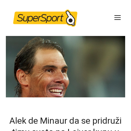
Skip
to
ME
content
Alek de Minaur da se pridruži