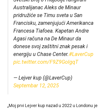
Australijanac Aleks de Minaur
pridružiće se Timu sveta u San
Francisku, zamenjujući Amerikanca
Francesa Tiafoea. Kapetan Andre
Agasi računa na De Minaur da
donese svoj zaštitni znak pesak i
energiju u Chase Center.
#LaverCup
pic.twitter.com/F9Z9GoIgqT
— Lejver kup (@LaverCup)
Septembar 12, 2025
„Moj prvi Lejver kup nazad u 2022 u Londonu je