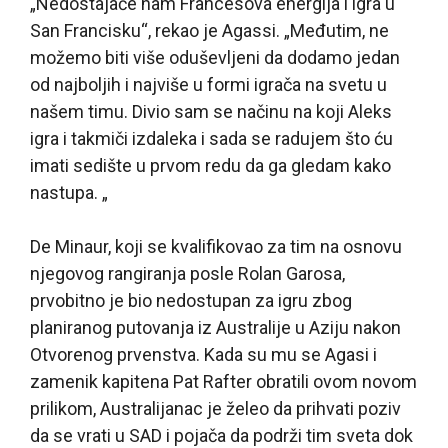
„Nedostajaće nam Francesova energija i igra u
San Francisku“, rekao je Agassi. „Međutim, ne
možemo biti više oduševljeni da dodamo jedan
od najboljih i najviše u formi igrača na svetu u
našem timu. Divio sam se načinu na koji Aleks
igra i takmiči izdaleka i sada se radujem što ću
imati sedište u prvom redu da ga gledam kako
nastupa. „
De Minaur, koji se kvalifikovao za tim na osnovu
njegovog rangiranja posle Rolan Garosa,
prvobitno je bio nedostupan za igru zbog
planiranog putovanja iz Australije u Aziju nakon
Otvorenog prvenstva. Kada su mu se Agasi i
zamenik kapitena Pat Rafter obratili ovom novom
prilikom, Australijanac je želeo da prihvati poziv
da se vrati u SAD i pojača da podrži tim sveta dok