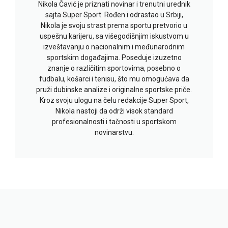
Nikola Čavić je priznati novinar i trenutni urednik
sajta Super Sport. Rođen i odrastao u Srbiji,
Nikola je svoju strast prema sportu pretvorio u
uspešnu karijeru, sa višegodišnjim iskustvom u
izveštavanju o nacionalnim i međunarodnim
sportskim događajima. Poseduje izuzetno
znanje o različitim sportovima, posebno o
fudbalu, košarci i tenisu, što mu omogućava da
pruži dubinske analize i originalne sportske priče.
Kroz svoju ulogu na čelu redakcije Super Sport,
Nikola nastoji da održi visok standard
profesionalnosti i tačnosti u sportskom
novinarstvu.