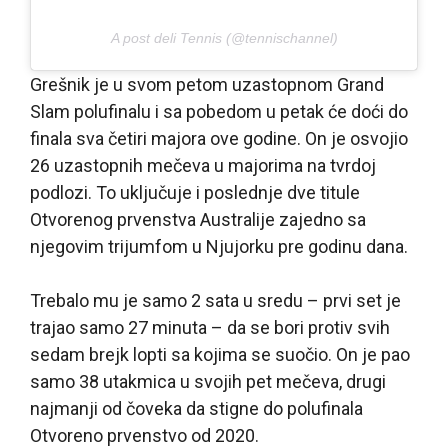
A post deli Tennis (@tennischannel)
Grešnik je u svom petom uzastopnom Grand
Slam polufinalu i sa pobedom u petak će doći do
finala sva četiri majora ove godine. On je osvojio
26 uzastopnih mečeva u majorima na tvrdoj
podlozi. To uključuje i poslednje dve titule
Otvorenog prvenstva Australije zajedno sa
njegovim trijumfom u Njujorku pre godinu dana.
Trebalo mu je samo 2 sata u sredu – prvi set je
trajao samo 27 minuta – da se bori protiv svih
sedam brejk lopti sa kojima se suočio. On je pao
samo 38 utakmica u svojih pet mečeva, drugi
najmanji od čoveka da stigne do polufinala
Otvoreno prvenstvo od 2020.