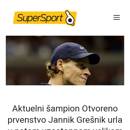
Skip
to
ME
content
Aktuelni šampion Otvoreno
prvenstvo Jannik Grešnik urla