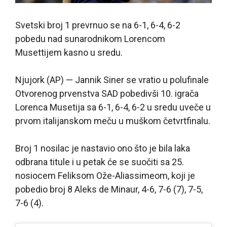
Svetski broj 1 prevrnuo se na 6-1, 6-4, 6-2
pobedu nad sunarodnikom Lorencom
Musettijem kasno u sredu.
Njujork (AP) — Jannik Siner se vratio u polufinale
Otvorenog prvenstva SAD pobedivši 10. igrača
Lorenca Musetija sa 6-1, 6-4, 6-2 u sredu uveče u
prvom italijanskom meču u muškom četvrtfinalu.
Broj 1 nosilac je nastavio ono što je bila laka
odbrana titule i u petak će se suočiti sa 25.
nosiocem Feliksom Ože-Aliassimeom, koji je
pobedio broj 8 Aleks de Minaur, 4-6, 7-6 (7), 7-5,
7-6 (4).