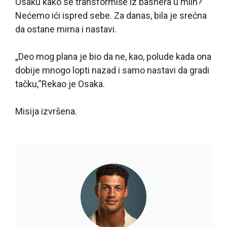
Osaku kako se transformiše iz bashera u mlin?
Nećemo ići ispred sebe. Za danas, bila je srećna
da ostane mirna i nastavi.
„Deo mog plana je bio da ne, kao, polude kada ona
dobije mnogo lopti nazad i samo nastavi da gradi
tačku,“Rekao je Osaka.
Misija izvršena.