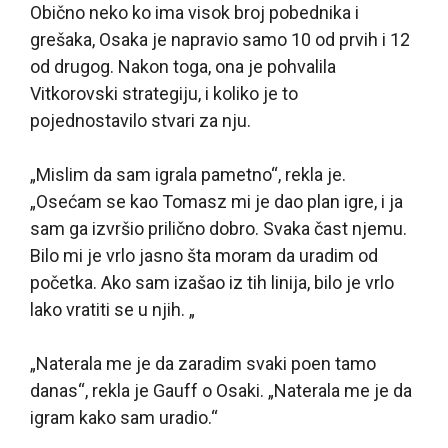
Obično neko ko ima visok broj pobednika i
grešaka, Osaka je napravio samo 10 od prvih i 12
od drugog. Nakon toga, ona je pohvalila
Vitkorovski strategiju, i koliko je to
pojednostavilo stvari za nju.
„Mislim da sam igrala pametno“, rekla je.
„Osećam se kao Tomasz mi je dao plan igre, i ja
sam ga izvršio prilično dobro. Svaka čast njemu.
Bilo mi je vrlo jasno šta moram da uradim od
početka. Ako sam izašao iz tih linija, bilo je vrlo
lako vratiti se u njih. „
„Naterala me je da zaradim svaki poen tamo
danas“, rekla je Gauff o Osaki. „Naterala me je da
igram kako sam uradio.“