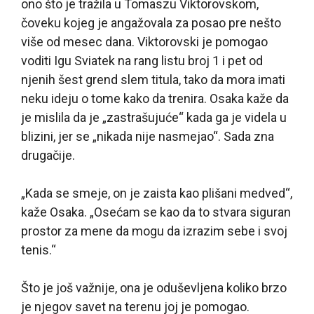
ono što je tražila u Tomaszu Viktorovskom,
čoveku kojeg je angažovala za posao pre nešto
više od mesec dana. Viktorovski je pomogao
voditi Igu Sviatek na rang listu broj 1 i pet od
njenih šest grend slem titula, tako da mora imati
neku ideju o tome kako da trenira. Osaka kaže da
je mislila da je „zastrašujuće“ kada ga je videla u
blizini, jer se „nikada nije nasmejao“. Sada zna
drugačije.
„Kada se smeje, on je zaista kao plišani medved“,
kaže Osaka. „Osećam se kao da to stvara siguran
prostor za mene da mogu da izrazim sebe i svoj
tenis.“
Što je još važnije, ona je oduševljena koliko brzo
je njegov savet na terenu joj je pomogao.