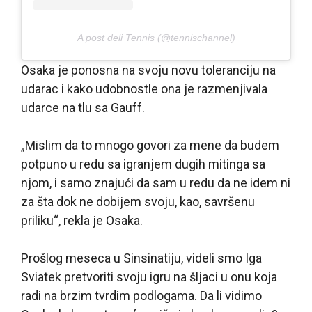
A post deli Tennis (@tennischannel)
Osaka je ponosna na svoju novu toleranciju na
udarac i kako udobnostle ona je razmenjivala
udarce na tlu sa Gauff.
„Mislim da to mnogo govori za mene da budem
potpuno u redu sa igranjem dugih mitinga sa
njom, i samo znajući da sam u redu da ne idem ni
za šta dok ne dobijem svoju, kao, savršenu
priliku“, rekla je Osaka.
Prošlog meseca u Sinsinatiju, videli smo Iga
Sviatek pretvoriti svoju igru na šljaci u onu koja
radi na brzim tvrdim podlogama. Da li vidimo