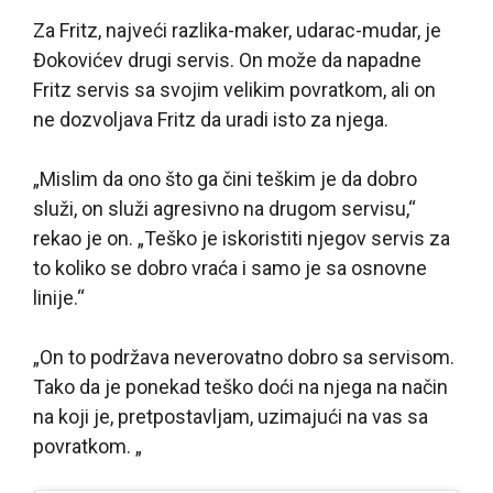
Za Fritz, najveći razlika-maker, udarac-mudar, je
Đokovićev drugi servis. On može da napadne
Fritz servis sa svojim velikim povratkom, ali on
ne dozvoljava Fritz da uradi isto za njega.
„Mislim da ono što ga čini teškim je da dobro
služi, on služi agresivno na drugom servisu,“
rekao je on. „Teško je iskoristiti njegov servis za
to koliko se dobro vraća i samo je sa osnovne
linije.“
„On to podržava neverovatno dobro sa servisom.
Tako da je ponekad teško doći na njega na način
na koji je, pretpostavljam, uzimajući na vas sa
povratkom. „