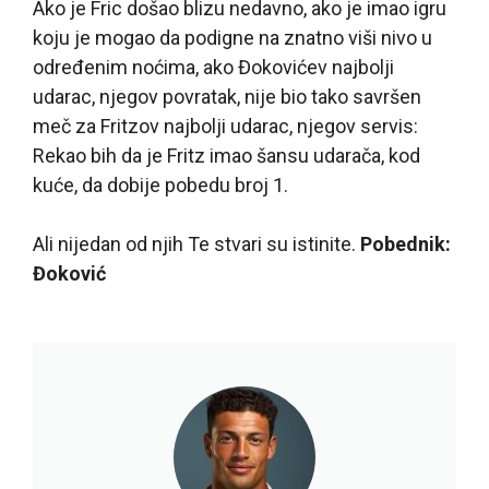
Ako je Fric došao blizu nedavno, ako je imao igru
koju je mogao da podigne na znatno viši nivo u
određenim noćima, ako Đokovićev najbolji
udarac, njegov povratak, nije bio tako savršen
meč za Fritzov najbolji udarac, njegov servis:
Rekao bih da je Fritz imao šansu udarača, kod
kuće, da dobije pobedu broj 1.
Ali nijedan od njih Te stvari su istinite.
Pobednik:
Đoković