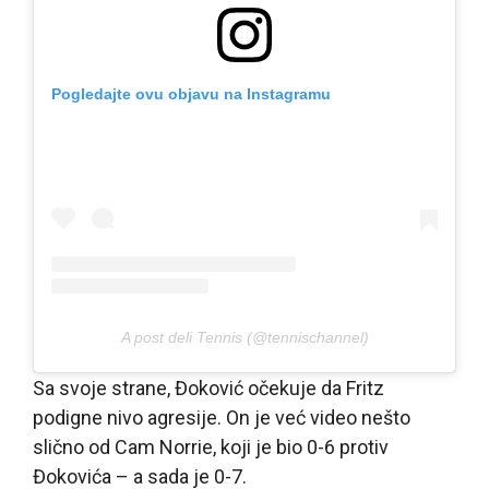
Pogledajte ovu objavu na Instagramu
A post deli Tennis (@tennischannel)
Sa svoje strane, Đoković očekuje da Fritz
podigne nivo agresije. On je već video nešto
slično od Cam Norrie, koji je bio 0-6 protiv
Đokovića – a sada je 0-7.