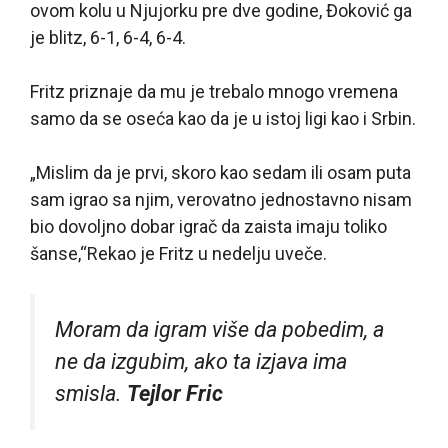
ovom kolu u Njujorku pre dve godine, Đoković ga
je blitz, 6-1, 6-4, 6-4.
Fritz priznaje da mu je trebalo mnogo vremena
samo da se oseća kao da je u istoj ligi kao i Srbin.
„Mislim da je prvi, skoro kao sedam ili osam puta
sam igrao sa njim, verovatno jednostavno nisam
bio dovoljno dobar igrač da zaista imaju toliko
šanse,“Rekao je Fritz u nedelju uveče.
Moram da igram više da pobedim, a
ne da izgubim, ako ta izjava ima
smisla.
Tejlor Fric