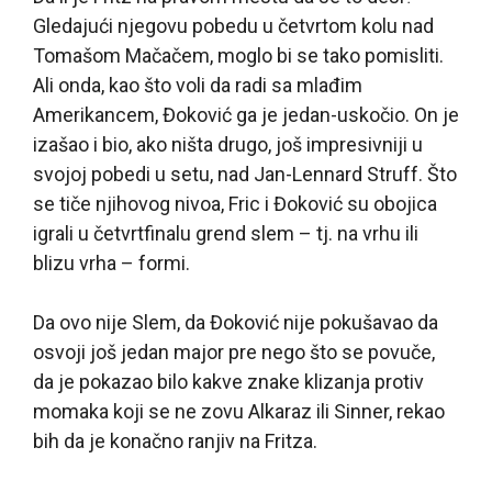
Gledajući njegovu pobedu u četvrtom kolu nad
Tomašom Mačačem, moglo bi se tako pomisliti.
Ali onda, kao što voli da radi sa mlađim
Amerikancem, Đoković ga je jedan-uskočio. On je
izašao i bio, ako ništa drugo, još impresivniji u
svojoj pobedi u setu, nad Jan-Lennard Struff. Što
se tiče njihovog nivoa, Fric i Đoković su obojica
igrali u četvrtfinalu grend slem – tj. na vrhu ili
blizu vrha – formi.
Da ovo nije Slem, da Đoković nije pokušavao da
osvoji još jedan major pre nego što se povuče,
da je pokazao bilo kakve znake klizanja protiv
momaka koji se ne zovu Alkaraz ili Sinner, rekao
bih da je konačno ranjiv na Fritza.