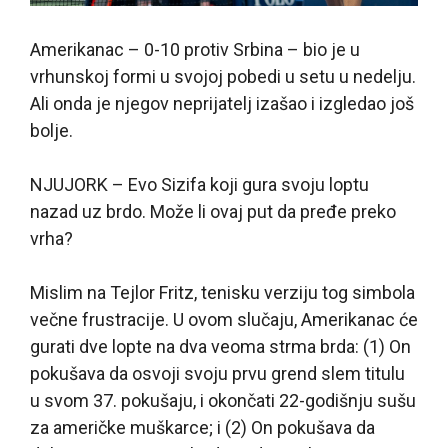
Amerikanac – 0-10 protiv Srbina – bio je u
vrhunskoj formi u svojoj pobedi u setu u nedelju.
Ali onda je njegov neprijatelj izašao i izgledao još
bolje.
NJUJORK – Evo Sizifa koji gura svoju loptu
nazad uz brdo. Može li ovaj put da pređe preko
vrha?
Mislim na Tejlor Fritz, tenisku verziju tog simbola
večne frustracije. U ovom slučaju, Amerikanac će
gurati dve lopte na dva veoma strma brda: (1) On
pokušava da osvoji svoju prvu grend slem titulu
u svom 37. pokušaju, i okončati 22-godišnju sušu
za američke muškarce; i (2) On pokušava da