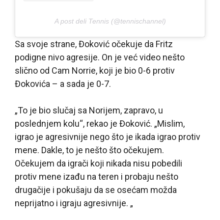
A post deli Tennis (@tennischannel)
Sa svoje strane, Đoković očekuje da Fritz
podigne nivo agresije. On je već video nešto
slično od Cam Norrie, koji je bio 0-6 protiv
Đokovića – a sada je 0-7.
„To je bio slučaj sa Norijem, zapravo, u
poslednjem kolu“, rekao je Đoković. „Mislim,
igrao je agresivnije nego što je ikada igrao protiv
mene. Dakle, to je nešto što očekujem.
Očekujem da igrači koji nikada nisu pobedili
protiv mene izađu na teren i probaju nešto
drugačije i pokušaju da se osećam možda
neprijatno i igraju agresivnije. „