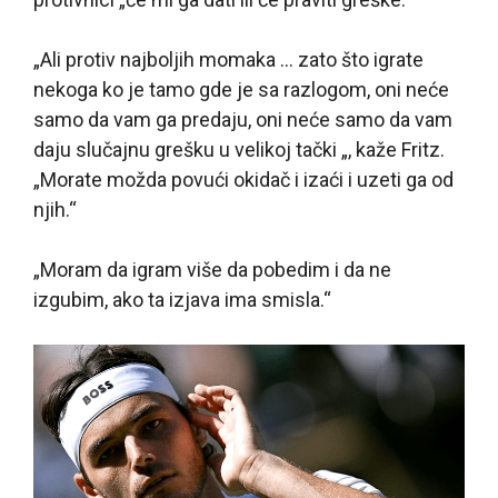
„Ali protiv najboljih momaka … zato što igrate
nekoga ko je tamo gde je sa razlogom, oni neće
samo da vam ga predaju, oni neće samo da vam
daju slučajnu grešku u velikoj tački „, kaže Fritz.
„Morate možda povući okidač i izaći i uzeti ga od
njih.“
„Moram da igram više da pobedim i da ne
izgubim, ako ta izjava ima smisla.“