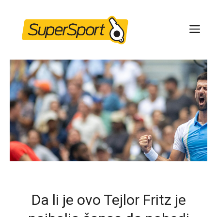
Skip
to
ME
content
Da li je ovo Tejlor Fritz je