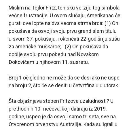
Mislim na Tejlor Fritz, tenisku verziju tog simbola
večne frustracije. U ovom slučaju, Amerikanac će
gurati dve lopte na dva veoma strma brda: (1) On
pokušava da osvoji svoju prvu grend slem titulu
u svom 37. pokušaju, i okončati 22-godišnju sušu
za američke muškarce; i (2) On pokušava da
dobije svoju prvu pobedu nad Novakom
Đokovićem u njihovom 11. susretu.
Broj 1 očigledno ne može da se desi ako ne uspe
na broju 2, što će se desiti u četvrtfinalu u utorak.
Šta objašnjava stepen Fritzove uzaludnosti? U
prethodnih 10 mečeva, koji datiraju iz 2019.
godine, uspeo je da osvoji samo tri seta, sve na
Otvorenom prvenstvu Australije. Kada su igrali u