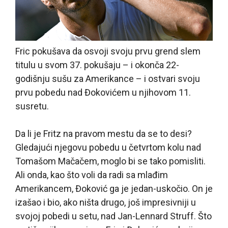
Fric pokušava da osvoji svoju prvu grend slem
titulu u svom 37. pokušaju – i okonča 22-
godišnju sušu za Amerikance – i ostvari svoju
prvu pobedu nad Đokovićem u njihovom 11.
susretu.
Da li je Fritz na pravom mestu da se to desi?
Gledajući njegovu pobedu u četvrtom kolu nad
Tomašom Mačačem, moglo bi se tako pomisliti.
Ali onda, kao što voli da radi sa mlađim
Amerikancem, Đoković ga je jedan-uskočio. On je
izašao i bio, ako ništa drugo, još impresivniji u
svojoj pobedi u setu, nad Jan-Lennard Struff. Što