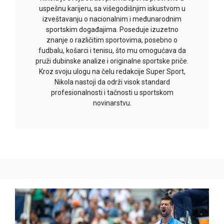
uspešnu karijeru, sa višegodišnjim iskustvom u
izveštavanju o nacionalnim i međunarodnim
sportskim događajima. Poseduje izuzetno
znanje o različitim sportovima, posebno o
fudbalu, košarci i tenisu, što mu omogućava da
pruži dubinske analize i originalne sportske priče.
Kroz svoju ulogu na čelu redakcije Super Sport,
Nikola nastoji da održi visok standard
profesionalnosti i tačnosti u sportskom
novinarstvu.