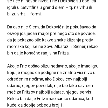
se tiče njihovog nivoa, Fric i Đoković su obojica
igrali u četvrtfinalu grend slem – tj. na vrhu ili
blizu vrha – formi.
Da ovo nije Slem, da Đoković nije pokušavao da
osvoji još jedan major pre nego što se povuče,
da je pokazao bilo kakve znake klizanja protiv
momaka koji se ne zovu Alkaraz ili Sinner, rekao
bih da je konačno ranjiv na Fritza.
Ako je Fric došao blizu nedavno, ako je imao igru
koju je mogao da podigne na znatno viši nivo u
određenim noćima, ako Đokovićev najbolji
udarac, njegov povratak, nije bio tako savršen
meč za Fritzov najbolji udarac, njegov servis:
Rekao bih da je Fritz imao šansu udarača, kod
kuće, da dobije pobedu broj 1.