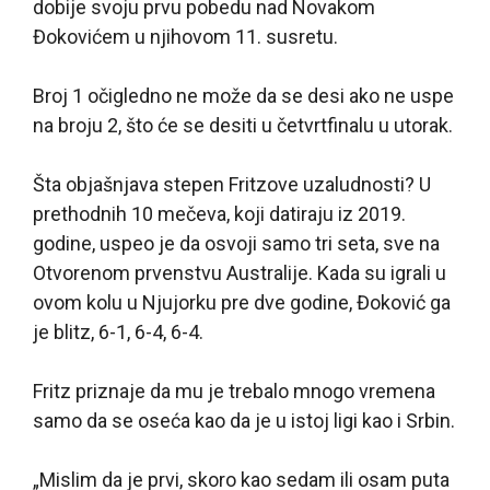
dobije svoju prvu pobedu nad Novakom
Đokovićem u njihovom 11. susretu.
Broj 1 očigledno ne može da se desi ako ne uspe
na broju 2, što će se desiti u četvrtfinalu u utorak.
Šta objašnjava stepen Fritzove uzaludnosti? U
prethodnih 10 mečeva, koji datiraju iz 2019.
godine, uspeo je da osvoji samo tri seta, sve na
Otvorenom prvenstvu Australije. Kada su igrali u
ovom kolu u Njujorku pre dve godine, Đoković ga
je blitz, 6-1, 6-4, 6-4.
Fritz priznaje da mu je trebalo mnogo vremena
samo da se oseća kao da je u istoj ligi kao i Srbin.
„Mislim da je prvi, skoro kao sedam ili osam puta