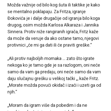
Možda važnije od bilo kog šuta ili taktike je kako
se mentalno poklapaju. Za Fritza, igranje
Đokovića je i dalje drugačije od igranja bilo koga
drugog, osim možda Karlosa Alkaraza i Jannika
Sinnera. Protiv niže rangiranih igrača, Fritz kaže
da može da veruje da ako ostane tamo, njegovi
protivnici „će mi ga dati ili će praviti greške.“
„Ali protiv najboljih momaka … zato što igrate
nekoga ko je tamo gde je sa razlogom, oni neće
samo da vam ga predaju, oni neće samo da vam
daju slučajnu grešku u velikoj tački „, kaže Fritz.
„Morate možda povući okidač i izaći i uzeti ga od
njih.“
„Moram da igram više da pobedim i da ne