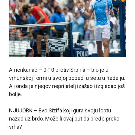
Amerikanac – 0-10 protiv Srbina – bio je u
vrhunskoj formi u svojoj pobedi u setu u nedelju.
Ali onda je njegov neprijatelj izašao i izgledao još
bolje.
NJUJORK – Evo Sizifa koji gura svoju loptu
nazad uz brdo. Može li ovaj put da pređe preko
vrha?