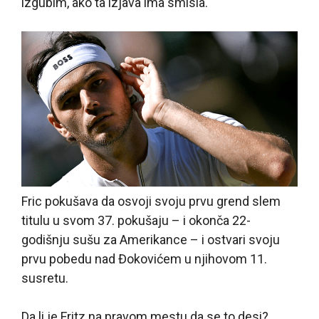
izgubim, ako ta izjava ima smisla.“
Fric pokušava da osvoji svoju prvu grend slem
titulu u svom 37. pokušaju – i okonča 22-
godišnju sušu za Amerikance – i ostvari svoju
prvu pobedu nad Đokovićem u njihovom 11.
susretu.
Da li je Fritz na pravom mestu da se to desi?