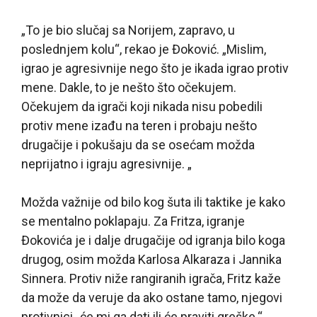
„To je bio slučaj sa Norijem, zapravo, u
poslednjem kolu“, rekao je Đoković. „Mislim,
igrao je agresivnije nego što je ikada igrao protiv
mene. Dakle, to je nešto što očekujem.
Očekujem da igrači koji nikada nisu pobedili
protiv mene izađu na teren i probaju nešto
drugačije i pokušaju da se osećam možda
neprijatno i igraju agresivnije. „
Možda važnije od bilo kog šuta ili taktike je kako
se mentalno poklapaju. Za Fritza, igranje
Đokovića je i dalje drugačije od igranja bilo koga
drugog, osim možda Karlosa Alkaraza i Jannika
Sinnera. Protiv niže rangiranih igrača, Fritz kaže
da može da veruje da ako ostane tamo, njegovi
protivnici „će mi ga dati ili će praviti greške.“