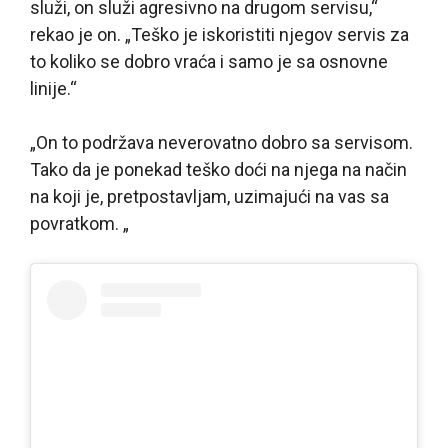
služi, on služi agresivno na drugom servisu,“
rekao je on. „Teško je iskoristiti njegov servis za
to koliko se dobro vraća i samo je sa osnovne
linije.“
„On to podržava neverovatno dobro sa servisom.
Tako da je ponekad teško doći na njega na način
na koji je, pretpostavljam, uzimajući na vas sa
povratkom. „