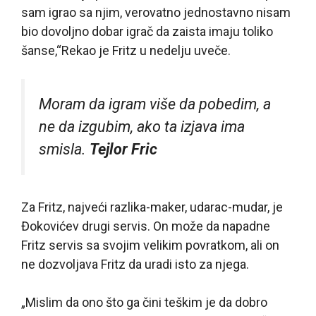
sam igrao sa njim, verovatno jednostavno nisam
bio dovoljno dobar igrač da zaista imaju toliko
šanse,“Rekao je Fritz u nedelju uveče.
Moram da igram više da pobedim, a
ne da izgubim, ako ta izjava ima
smisla.
Tejlor Fric
Za Fritz, najveći razlika-maker, udarac-mudar, je
Đokovićev drugi servis. On može da napadne
Fritz servis sa svojim velikim povratkom, ali on
ne dozvoljava Fritz da uradi isto za njega.
„Mislim da ono što ga čini teškim je da dobro