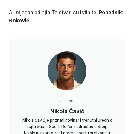
Ali nijedan od njih Te stvari su istinite.
Pobednik:
Đoković
O autoru
Nikola Čavić
Nikola Čavić je priznati novinar i trenutni urednik
sajta Super Sport. Rođen i odrastao u Srbiji,
Nikola je svoju strast prema sportu pretvorio u