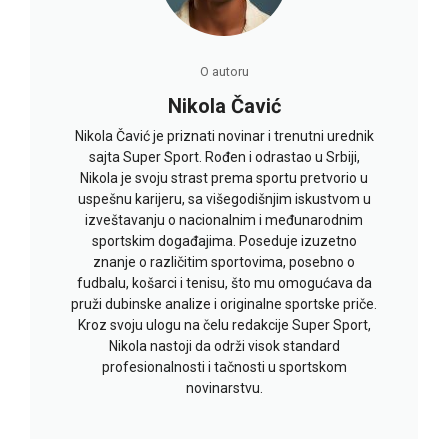
O autoru
Nikola Čavić
Nikola Čavić je priznati novinar i trenutni urednik
sajta Super Sport. Rođen i odrastao u Srbiji,
Nikola je svoju strast prema sportu pretvorio u
uspešnu karijeru, sa višegodišnjim iskustvom u
izveštavanju o nacionalnim i međunarodnim
sportskim događajima. Poseduje izuzetno
znanje o različitim sportovima, posebno o
fudbalu, košarci i tenisu, što mu omogućava da
pruži dubinske analize i originalne sportske priče.
Kroz svoju ulogu na čelu redakcije Super Sport,
Nikola nastoji da održi visok standard
profesionalnosti i tačnosti u sportskom
novinarstvu.