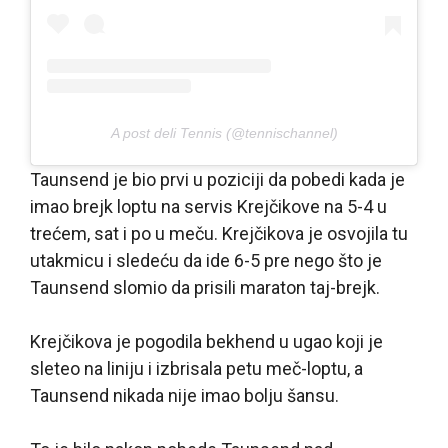
A post deli Tennis (@tennischannel)
Taunsend je bio prvi u poziciji da pobedi kada je
imao brejk loptu na servis Krejčikove na 5-4 u
trećem, sat i po u meču. Krejčikova je osvojila tu
utakmicu i sledeću da ide 6-5 pre nego što je
Taunsend slomio da prisili maraton taj-brejk.
Krejčikova je pogodila bekhend u ugao koji je
sleteo na liniju i izbrisala petu meč-loptu, a
Taunsend nikada nije imao bolju šansu.