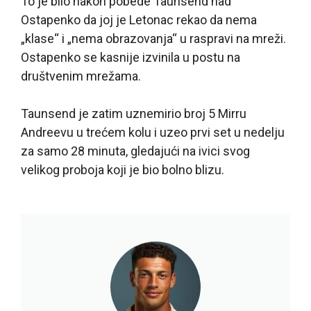
To je bilo nakon pobede Taunsend nad
Ostapenko da joj je Letonac rekao da nema
„klase“ i „nema obrazovanja“ u raspravi na mreži.
Ostapenko se kasnije izvinila u postu na
društvenim mrežama.
Taunsend je zatim uznemirio broj 5 Mirru
Andreevu u trećem kolu i uzeo prvi set u nedelju
za samo 28 minuta, gledajući na ivici svog
velikog proboja koji je bio bolno blizu.