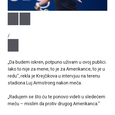
/
„Da budem iskren, potpuno uživam u ovoj publici.
Iako to nije za mene, to je za Amerikance, to je u
redu“, rekla je Krejčikova u intervjuu na terenu
stadiona Luj Armstrong nakon meča.
„Radujem se što ću te ponovo videti u sledećem
meču – mislim da protiv drugog Amerikanca.“