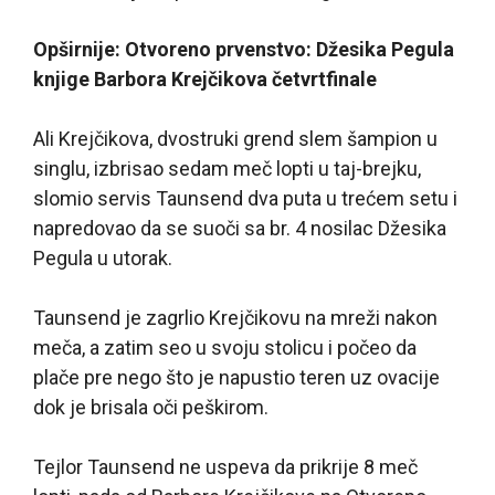
Opširnije: Otvoreno prvenstvo: Džesika Pegula
knjige Barbora Krejčikova četvrtfinale
Ali Krejčikova, dvostruki grend slem šampion u
singlu, izbrisao sedam meč lopti u taj-brejku,
slomio servis Taunsend dva puta u trećem setu i
napredovao da se suoči sa br. 4 nosilac Džesika
Pegula u utorak.
Taunsend je zagrlio Krejčikovu na mreži nakon
meča, a zatim seo u svoju stolicu i počeo da
plače pre nego što je napustio teren uz ovacije
dok je brisala oči peškirom.
Tejlor Taunsend ne uspeva da prikrije 8 meč