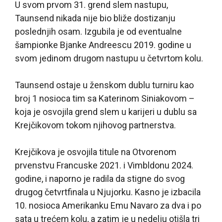
U svom prvom 31. grend slem nastupu,
Taunsend nikada nije bio bliže dostizanju
poslednjih osam. Izgubila je od eventualne
šampionke Bjanke Andreescu 2019. godine u
svom jedinom drugom nastupu u četvrtom kolu.
Taunsend ostaje u ženskom dublu turniru kao
broj 1 nosioca tim sa Katerinom Siniakovom –
koja je osvojila grend slem u karijeri u dublu sa
Krejčikovom tokom njihovog partnerstva.
Krejčikova je osvojila titule na Otvorenom
prvenstvu Francuske 2021. i Vimbldonu 2024.
godine, i naporno je radila da stigne do svog
drugog četvrtfinala u Njujorku. Kasno je izbacila
10. nosioca Amerikanku Emu Navaro za dva i po
sata u trećem kolu, a zatim je u nedelju otišla tri