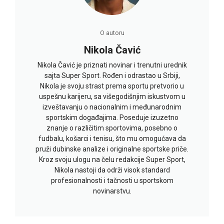
O autoru
Nikola Čavić
Nikola Čavić je priznati novinar i trenutni urednik
sajta Super Sport. Rođen i odrastao u Srbiji,
Nikola je svoju strast prema sportu pretvorio u
uspešnu karijeru, sa višegodišnjim iskustvom u
izveštavanju o nacionalnim i međunarodnim
sportskim događajima. Poseduje izuzetno
znanje o različitim sportovima, posebno o
fudbalu, košarci i tenisu, što mu omogućava da
pruži dubinske analize i originalne sportske priče.
Kroz svoju ulogu na čelu redakcije Super Sport,
Nikola nastoji da održi visok standard
profesionalnosti i tačnosti u sportskom
novinarstvu.