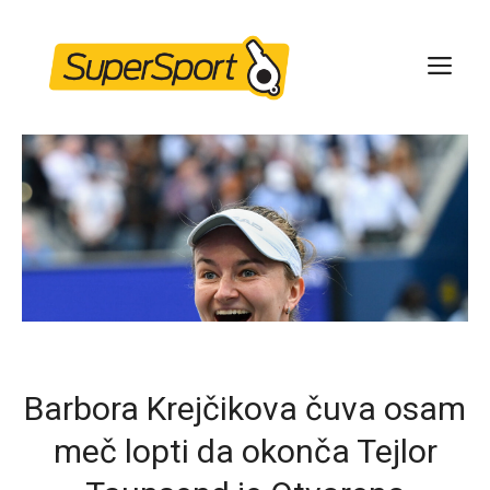
Skip
to
ME
content
Barbora Krejčikova čuva osam
meč lopti da okonča Tejlor