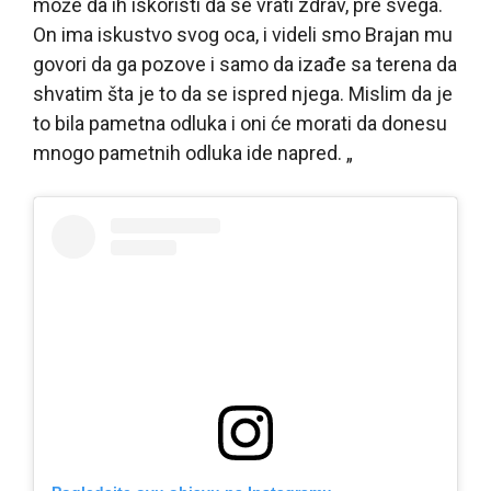
može da ih iskoristi da se vrati zdrav, pre svega.
On ima iskustvo svog oca, i videli smo Brajan mu
govori da ga pozove i samo da izađe sa terena da
shvatim šta je to da se ispred njega. Mislim da je
to bila pametna odluka i oni će morati da donesu
mnogo pametnih odluka ide napred. „