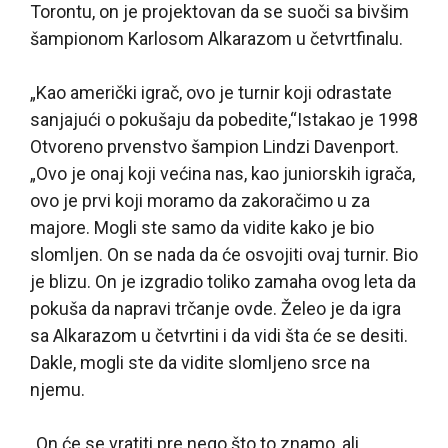
Torontu, on je projektovan da se suoči sa bivšim
šampionom Karlosom Alkarazom u četvrtfinalu.
„Kao američki igrač, ovo je turnir koji odrastate
sanjajući o pokušaju da pobedite,“Istakao je 1998
Otvoreno prvenstvo šampion Lindzi Davenport.
„Ovo je onaj koji većina nas, kao juniorskih igrača,
ovo je prvi koji moramo da zakoračimo u za
majore. Mogli ste samo da vidite kako je bio
slomljen. On se nada da će osvojiti ovaj turnir. Bio
je blizu. On je izgradio toliko zamaha ovog leta da
pokuša da napravi trčanje ovde. Želeo je da igra
sa Alkarazom u četvrtini i da vidi šta će se desiti.
Dakle, mogli ste da vidite slomljeno srce na
njemu.
„On će se vratiti pre nego što to znamo, ali