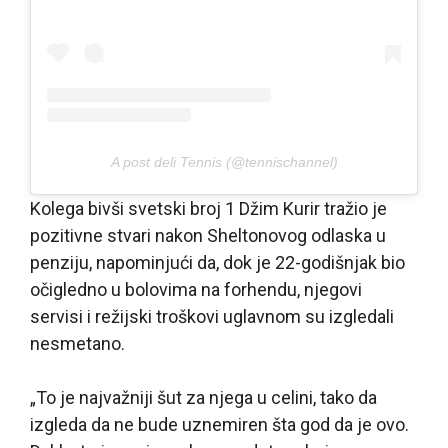
A post deli Tennis (@tennischannel)
Kolega bivši svetski broj 1 Džim Kurir tražio je
pozitivne stvari nakon Sheltonovog odlaska u
penziju, napominjući da, dok je 22-godišnjak bio
očigledno u bolovima na forhendu, njegovi
servisi i režijski troškovi uglavnom su izgledali
nesmetano.
„To je najvažniji šut za njega u celini, tako da
izgleda da ne bude uznemiren šta god da je ovo.