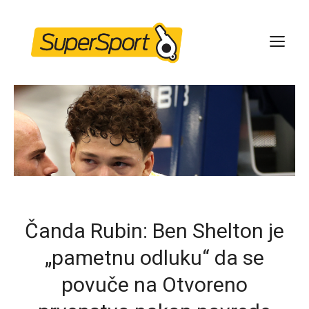
Skip
to
ME
content
Čanda Rubin: Ben Shelton je
„pametnu odluku“ da se
povuče na Otvoreno