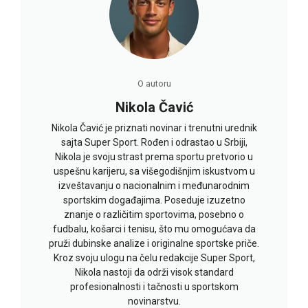
O autoru
Nikola Čavić
Nikola Čavić je priznati novinar i trenutni urednik
sajta Super Sport. Rođen i odrastao u Srbiji,
Nikola je svoju strast prema sportu pretvorio u
uspešnu karijeru, sa višegodišnjim iskustvom u
izveštavanju o nacionalnim i međunarodnim
sportskim događajima. Poseduje izuzetno
znanje o različitim sportovima, posebno o
fudbalu, košarci i tenisu, što mu omogućava da
pruži dubinske analize i originalne sportske priče.
Kroz svoju ulogu na čelu redakcije Super Sport,
Nikola nastoji da održi visok standard
profesionalnosti i tačnosti u sportskom
novinarstvu.