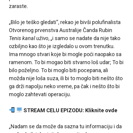
zaraste.
„Bilo je teško gledati“, rekao je bivši polufinalista
Otvorenog prvenstva Australije Čanda Rubin
Tenis kanal uživo
, „i samo se nadate da nije tako
ozbiljno kao što je izgledalo u ovom trenutku.
Ima mnogo stvari koje bi mogle poći naopako sa
ramenom. To bi mogao biti stvarno loš udar; To bi
bilo poželjno. To bi moglo biti pocepana, ali
možda nije loša suza, ili bi to moglo biti nešto što
ga drži napolju neko vreme, pa čak i nešto što bi
moglo zahtevati operaciju.
STREAM CELU EPIZODU: Kliknite ovde
„Nadam se da može da sazna tu informaciju i da