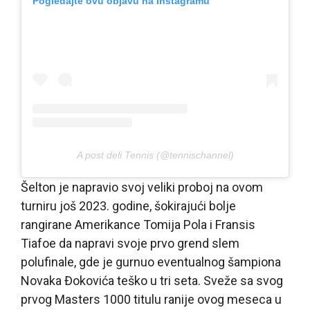
Pogledajte ovu objavu na Instagramu
A post deli Tennis (@tennischannel)
Šelton je napravio svoj veliki proboj na ovom
turniru još 2023. godine, šokirajući bolje
rangirane Amerikance Tomija Pola i Fransis
Tiafoe da napravi svoje prvo grend slem
polufinale, gde je gurnuo eventualnog šampiona
Novaka Đokovića teško u tri seta. Sveže sa svog
prvog Masters 1000 titulu ranije ovog meseca u