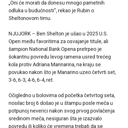
„Oni će morati da donesu mnogo pametnih
odluka u budućnosti“, rekao je Rubin o
Sheltonovom timu.
NJUJORK – Ben Shelton je ušao u 2025 U.S.
Open među favoritima za osvajanje titule, ali
šampion National Bank Opena pretrpeo je
šokantnu povredu levog ramena usred trećeg
kola protiv Adriana Mannarina, na kraju se
povukao nakon što je Manarino uzeo četvrti set,
3-6, 6-3, 4-6, 6-4, ret.
Očigledno u bolovima od početka četvrtog seta,
nosilac broj 6 došao je u štampu posle meča u
potpunoj neverici nakon svog prvog povlačenja
sredinom meča, nesiguran šta je izazvalo
povredu ili koliko će vremena trebati da se