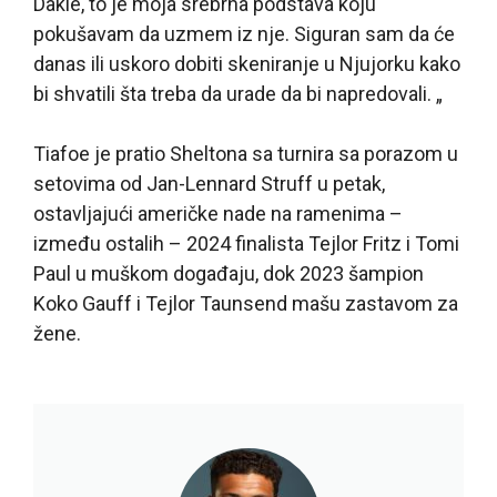
Dakle, to je moja srebrna podstava koju
pokušavam da uzmem iz nje. Siguran sam da će
danas ili uskoro dobiti skeniranje u Njujorku kako
bi shvatili šta treba da urade da bi napredovali. „
Tiafoe je pratio Sheltona sa turnira sa porazom u
setovima od Jan-Lennard Struff u petak,
ostavljajući američke nade na ramenima –
između ostalih – 2024 finalista Tejlor Fritz i Tomi
Paul u muškom događaju, dok 2023 šampion
Koko Gauff i Tejlor Taunsend mašu zastavom za
žene.