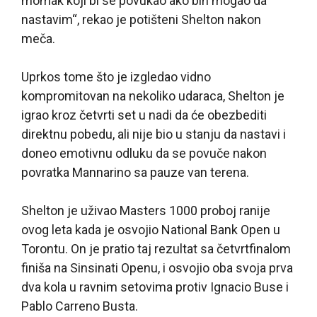
momak koji bi se povukao ako bih mogao da
nastavim“, rekao je potišteni Shelton nakon
meča.
Uprkos tome što je izgledao vidno
kompromitovan na nekoliko udaraca, Shelton je
igrao kroz četvrti set u nadi da će obezbediti
direktnu pobedu, ali nije bio u stanju da nastavi i
doneo emotivnu odluku da se povuče nakon
povratka Mannarino sa pauze van terena.
Shelton je uživao Masters 1000 proboj ranije
ovog leta kada je osvojio National Bank Open u
Torontu. On je pratio taj rezultat sa četvrtfinalom
finiša na Sinsinati Openu, i osvojio oba svoja prva
dva kola u ravnim setovima protiv Ignacio Buse i
Pablo Carreno Busta.