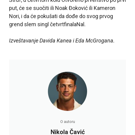
put, će se suočiti ili Noak Đoković ili Kameron
Nori, i da će pokušati da dođe do svog prvog
grend slem singl četvrtfinalaNal.
Izveštavanje Davida Kanea i Eda McGrogana.
O autoru
Nikola Čavić