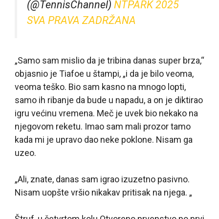
(@TennisChannel)
NTPARK 2025
SVA PRAVA ZADRŽANA
„Samo sam mislio da je tribina danas super brza,“
objasnio je Tiafoe u štampi, „i da je bilo veoma,
veoma teško. Bio sam kasno na mnogo lopti,
samo ih ribanje da bude u napadu, a on je diktirao
igru većinu vremena. Meč je uvek bio nekako na
njegovom reketu. Imao sam mali prozor tamo
kada mi je upravo dao neke poklone. Nisam ga
uzeo.
„Ali, znate, danas sam igrao izuzetno pasivno.
Nisam uopšte vršio nikakav pritisak na njega. „
Štruf, u četvrtom kolu Otvoreno prvenstvo po prvi