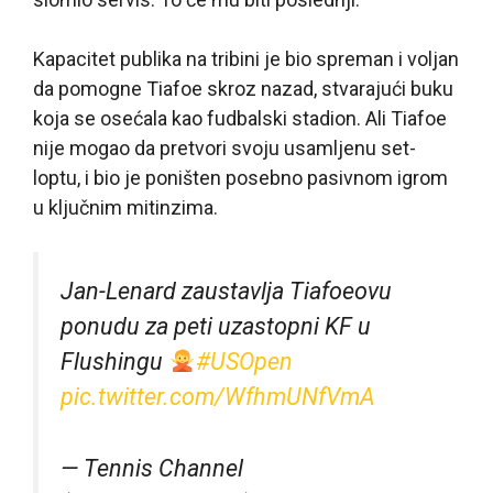
Kapacitet publika na tribini je bio spreman i voljan
da pomogne Tiafoe skroz nazad, stvarajući buku
koja se osećala kao fudbalski stadion. Ali Tiafoe
nije mogao da pretvori svoju usamljenu set-
loptu, i bio je poništen posebno pasivnom igrom
u ključnim mitinzima.
Jan-Lenard zaustavlja Tiafoeovu
ponudu za peti uzastopni KF u
Flushingu
#USOpen
pic.twitter.com/WfhmUNfVmA
— Tennis Channel