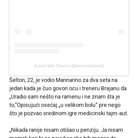
A post deli Tennis (@tennischannel)
Šelton, 22, je vodio Mannarino za dva seta na
jedan kada je čuo govori ocu i treneru Brajanu da
„Uradio sam nešto na ramenu i ne znam šta je
to,“Opisujući osećaj „u velikom bolu“ pre nego
što je pozvao sredinom igre medicinski tajm-aut.
„Nikada ranije nisam otišao u penziju. Ja nisam