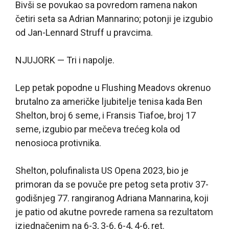
Bivši se povukao sa povredom ramena nakon
četiri seta sa Adrian Mannarino; potonji je izgubio
od Jan-Lennard Struff u pravcima.
NJUJORK — Tri i napolje.
Lep petak popodne u Flushing Meadovs okrenuo
brutalno za američke ljubitelje tenisa kada Ben
Shelton, broj 6 seme, i Fransis Tiafoe, broj 17
seme, izgubio par mečeva trećeg kola od
nenosioca protivnika.
Shelton, polufinalista US Opena 2023, bio je
primoran da se povuče pre petog seta protiv 37-
godišnjeg 77. rangiranog Adriana Mannarina, koji
je patio od akutne povrede ramena sa rezultatom
izjednačenim na 6-3, 3-6, 6-4, 4-6, ret.