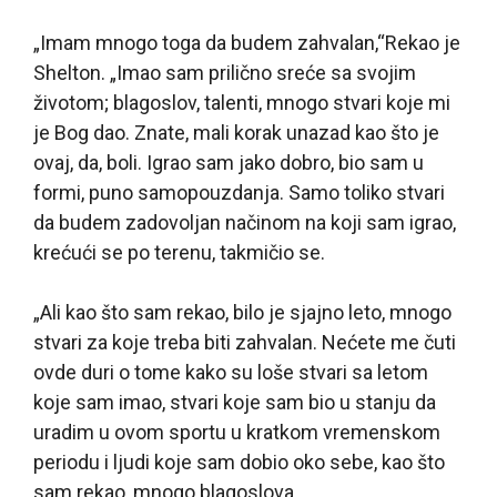
„Imam mnogo toga da budem zahvalan,“Rekao je
Shelton. „Imao sam prilično sreće sa svojim
životom; blagoslov, talenti, mnogo stvari koje mi
je Bog dao. Znate, mali korak unazad kao što je
ovaj, da, boli. Igrao sam jako dobro, bio sam u
formi, puno samopouzdanja. Samo toliko stvari
da budem zadovoljan načinom na koji sam igrao,
krećući se po terenu, takmičio se.
„Ali kao što sam rekao, bilo je sjajno leto, mnogo
stvari za koje treba biti zahvalan. Nećete me čuti
ovde duri o tome kako su loše stvari sa letom
koje sam imao, stvari koje sam bio u stanju da
uradim u ovom sportu u kratkom vremenskom
periodu i ljudi koje sam dobio oko sebe, kao što
sam rekao, mnogo blagoslova. „