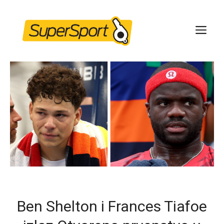
Skip
to
ME
content
Ben Shelton i Frances Tiafoe