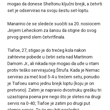
mogao da donese Sheltonu ključni brejk, a četvrti
set je odservirao na svoju šestu set-loptu.
Manarino će se sledeće suočiti sa 20. nosiocem
Jirijem Leheckom za šansu da stigne do svog
prvog grend slem četvrtfinala.
Tiafoe, 27, stigao je do trećeg kola nakon
zahtevne pobede u četiri seta nad Martinom
Damom Jr., ali nikada nije mogao da uđe u ritam
protiv teško servirajućeg Štrufa. Kada je Nemac
servirao za meč kod 5-4 u trećem setu, ponudio
je Tiafoeu samo jednu brejk loptu (koju je on
pretvorio). Zatim je napravio dvostruku grešku tri
uzastopna poena pre nego što je sleteo na drugi
servis na 0-40; Tiafoe je zatim po drugi put
slomio servis. To će mu biti poslednji.