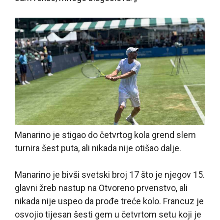
Manarino je stigao do četvrtog kola grend slem
turnira šest puta, ali nikada nije otišao dalje.
Manarino je bivši svetski broj 17 što je njegov 15.
glavni žreb nastup na Otvoreno prvenstvo, ali
nikada nije uspeo da prođe treće kolo. Francuz je
osvojio tijesan šesti gem u četvrtom setu koji je