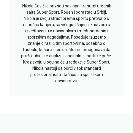
Nikola Čavić je priznati novinar i trenutni urednik
sajta Super Sport. Rođen i odrastao u Srbiji,
Nikola je svoju strast prema sportu pretvorio u
uspešnu karijeru, sa višegodišnjim iskustvom u
izveštavanju o nacionalnim i međunarodnim
sportskim događajima. Poseduje izuzetno
znanje o različitim sportovima, posebno o
fudbalu, košarci i tenisu, što mu omogućava da
pruži dubinske analize i originalne sportske priče.
Kroz svoju ulogu na čelu redakcije Super Sport,
Nikola nastoji da održi visok standard
profesionalnosti i tačnosti u sportskom
novinarstvu.