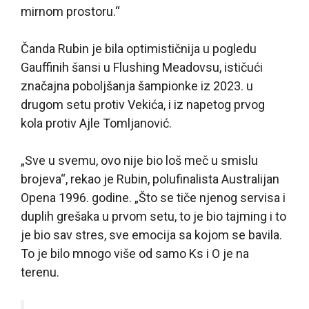
mirnom prostoru.“
Čanda Rubin je bila optimističnija u pogledu
Gauffinih šansi u Flushing Meadovsu, ističući
značajna poboljšanja šampionke iz 2023. u
drugom setu protiv Vekića, i iz napetog prvog
kola protiv Ajle Tomljanović.
„Sve u svemu, ovo nije bio loš meč u smislu
brojeva“, rekao je Rubin, polufinalista Australijan
Opena 1996. godine. „Što se tiče njenog servisa i
duplih grešaka u prvom setu, to je bio tajming i to
je bio sav stres, sve emocija sa kojom se bavila.
To je bilo mnogo više od samo Ks i O je na
terenu.