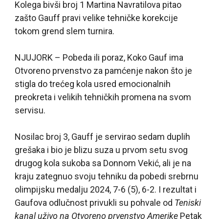
Kolega bivši broj 1 Martina Navratilova pitao
zašto Gauff pravi velike tehničke korekcije
tokom grend slem turnira.
NJUJORK – Pobeda ili poraz, Koko Gauf ima
Otvoreno prvenstvo za pamćenje nakon što je
stigla do trećeg kola usred emocionalnih
preokreta i velikih tehničkih promena na svom
servisu.
Nosilac broj 3, Gauff je servirao sedam duplih
grešaka i bio je blizu suza u prvom setu svog
drugog kola sukoba sa Donnom Vekić, ali je na
kraju zategnuo svoju tehniku da pobedi srebrnu
olimpijsku medalju 2024, 7-6 (5), 6-2. I rezultat i
Gaufova odlučnost privukli su pohvale od
Teniski
kanal uživo na Otvoreno prvenstvo Amerike
Petak