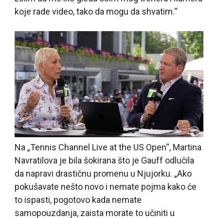
koje rade video, tako da mogu da shvatim.“
Na „Tennis Channel Live at the US Open“, Martina
Navratilova je bila šokirana što je Gauff odlučila
da napravi drastičnu promenu u Njujorku. „Ako
pokušavate nešto novo i nemate pojma kako će
to ispasti, pogotovo kada nemate
samopouzdanja, zaista morate to učiniti u