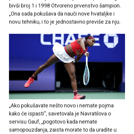
bivši broj 1 i 1998 Otvoreno prvenstvo šampion.
„Ona sada pokušava da nauči nove hvataljke i
novu tehniku, i to je jednostavno previše za nju.
„Ako pokušavate nešto novo i nemate pojma
kako će ispasti“, savetovala je Navratilova o
servisu Gauf, „pogotovo kada nemate
samopouzdanja, zaista morate to da uradite u