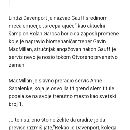
Lindzi Davenport je nazvao Gauff sredinom
meča emocije „srceparajuće“ kao aktuelni
šampion Rolan Garosa borio da zaposli promene
koje je napravio biomehaničar trener Gavin
MacMillan, stručnjak angažovan nakon Gauff je
servis nevolje nosio tokom Otvoreno prvenstvo
zamah.
MacMillan je slavno preradio servis Arine
Sabalenke, koja je osvojila tri grend slem titule i
popela se na svoje trenutno mesto kao svetski
broj 1.
„U tenisu, ono što ne želite da uradite je da
previše razmišljate,“Rekao je Davenport, kolega