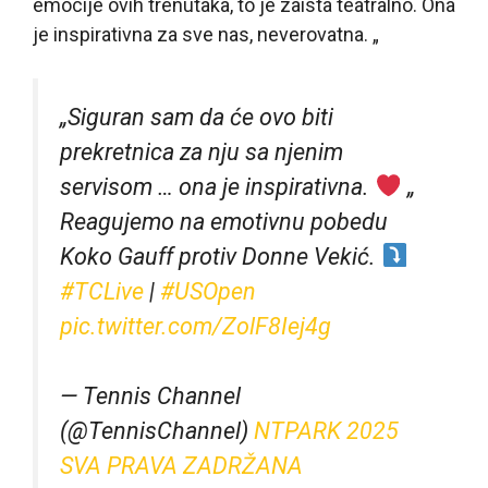
emocije ovih trenutaka, to je zaista teatralno. Ona
je inspirativna za sve nas, neverovatna. „
„Siguran sam da će ovo biti
prekretnica za nju sa njenim
servisom … ona je inspirativna.
„
Reagujemo na emotivnu pobedu
Koko Gauff protiv Donne Vekić.
#TCLive
|
#USOpen
pic.twitter.com/ZolF8Iej4g
— Tennis Channel
(@TennisChannel)
NTPARK 2025
SVA PRAVA ZADRŽANA