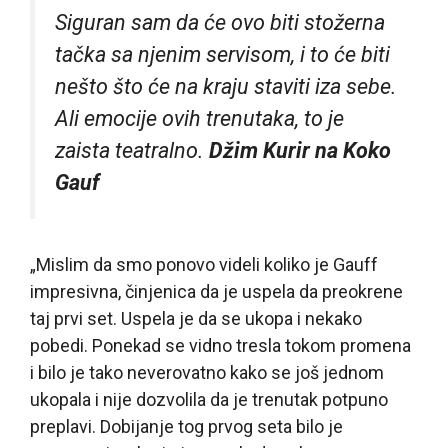
Siguran sam da će ovo biti stožerna
tačka sa njenim servisom, i to će biti
nešto što će na kraju staviti iza sebe.
Ali emocije ovih trenutaka, to je
zaista teatralno.
Džim Kurir na Koko
Gauf
„Mislim da smo ponovo videli koliko je Gauff
impresivna, činjenica da je uspela da preokrene
taj prvi set. Uspela je da se ukopa i nekako
pobedi. Ponekad se vidno tresla tokom promena
i bilo je tako neverovatno kako se još jednom
ukopala i nije dozvolila da je trenutak potpuno
preplavi. Dobijanje tog prvog seta bilo je