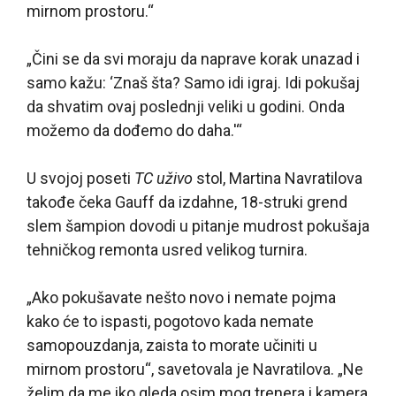
mirnom prostoru.“
„Čini se da svi moraju da naprave korak unazad i
samo kažu: ‘Znaš šta? Samo idi igraj. Idi pokušaj
da shvatim ovaj poslednji veliki u godini. Onda
možemo da dođemo do daha.'“
U svojoj poseti
TC uživo
stol, Martina Navratilova
takođe čeka Gauff da izdahne, 18-struki grend
slem šampion dovodi u pitanje mudrost pokušaja
tehničkog remonta usred velikog turnira.
„Ako pokušavate nešto novo i nemate pojma
kako će to ispasti, pogotovo kada nemate
samopouzdanja, zaista to morate učiniti u
mirnom prostoru“, savetovala je Navratilova. „Ne
želim da me iko gleda osim mog trenera i kamera