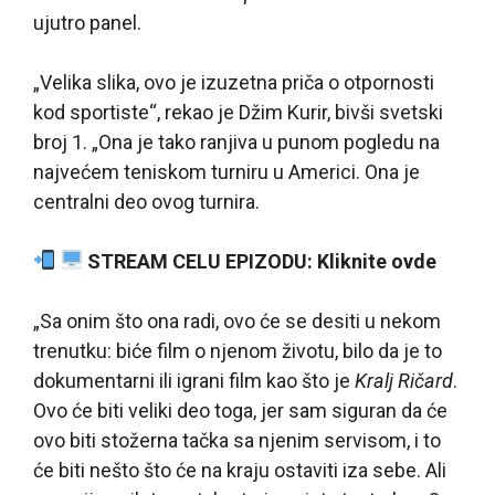
ujutro panel.
„Velika slika, ovo je izuzetna priča o otpornosti
kod sportiste“, rekao je Džim Kurir, bivši svetski
broj 1. „Ona je tako ranjiva u punom pogledu na
najvećem teniskom turniru u Americi. Ona je
centralni deo ovog turnira.
STREAM CELU EPIZODU: Kliknite ovde
„Sa onim što ona radi, ovo će se desiti u nekom
trenutku: biće film o njenom životu, bilo da je to
dokumentarni ili igrani film kao što je
Kralj Ričard
.
Ovo će biti veliki deo toga, jer sam siguran da će
ovo biti stožerna tačka sa njenim servisom, i to
će biti nešto što će na kraju ostaviti iza sebe. Ali