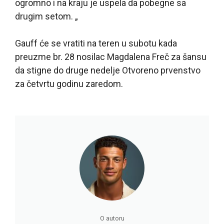
ogromno i na kraju je uspela da pobegne sa
drugim setom. „
Gauff će se vratiti na teren u subotu kada
preuzme br. 28 nosilac Magdalena Freč za šansu
da stigne do druge nedelje Otvoreno prvenstvo
za četvrtu godinu zaredom.
O autoru