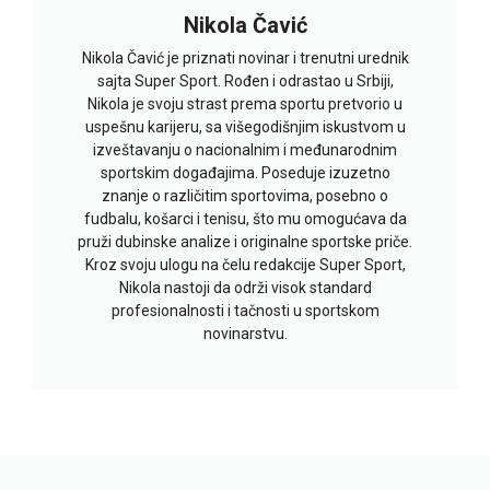
Nikola Čavić
Nikola Čavić je priznati novinar i trenutni urednik
sajta Super Sport. Rođen i odrastao u Srbiji,
Nikola je svoju strast prema sportu pretvorio u
uspešnu karijeru, sa višegodišnjim iskustvom u
izveštavanju o nacionalnim i međunarodnim
sportskim događajima. Poseduje izuzetno
znanje o različitim sportovima, posebno o
fudbalu, košarci i tenisu, što mu omogućava da
pruži dubinske analize i originalne sportske priče.
Kroz svoju ulogu na čelu redakcije Super Sport,
Nikola nastoji da održi visok standard
profesionalnosti i tačnosti u sportskom
novinarstvu.