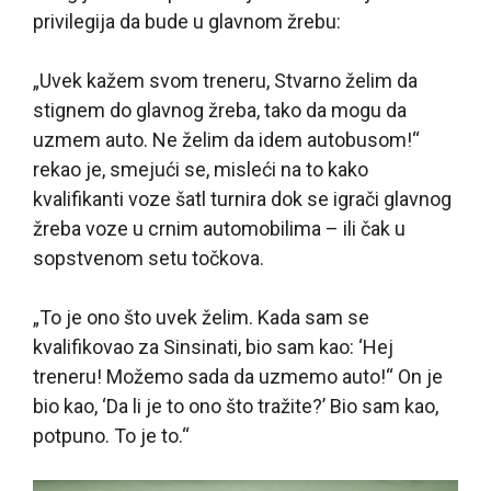
privilegija da bude u glavnom žrebu:
„Uvek kažem svom treneru, Stvarno želim da
stignem do glavnog žreba, tako da mogu da
uzmem auto. Ne želim da idem autobusom!“
rekao je, smejući se, misleći na to kako
kvalifikanti voze šatl turnira dok se igrači glavnog
žreba voze u crnim automobilima – ili čak u
sopstvenom setu točkova.
„To je ono što uvek želim. Kada sam se
kvalifikovao za Sinsinati, bio sam kao: ‘Hej
treneru! Možemo sada da uzmemo auto!“ On je
bio kao, ‘Da li je to ono što tražite?’ Bio sam kao,
potpuno. To je to.“