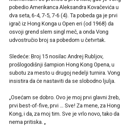
pobedio Amerikanca Aleksandra Kovačevića u
dva seta, 6-4, 7-5, 7-6 (4). Ta pobeda ga je prvi
igrač iz Hong Konga u Open eri (od 1968) da
osvoji grend slem singl meč, a onda Vong
udvostručio broj sa pobedom u četvrtak.
Sledeće: Broj 15 nosilac Andrej Rubljov,
prošlogodišnji šampion Hong Kong Opena, u
subotu za mesto u drugoj nedelji turnira. Vong
insistira da će nastaviti da se slobodno ljulja.
„Osećam se dobro. Ovo je moj prvi glavni žreb,
prvi best-of-five, prvi … Sve! Za mene, za Hong
Kong, i da, za moj tim. Sve je vrlo novo, tako da
nema pritiska. „