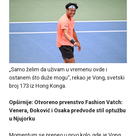
„Samo želim da uživam u vremenu ovde i
ostanem što duže mogu“, rekao je Vong, svetski
broj 173 iz Hong Konga.
Opširnije: Otvoreno prvenstvo Fashion Vatch:
Venera, Đoković i Osaka predvode stil optužbu
u Njujorku
Momentum se preneo u prvo kolo, gde je Vong