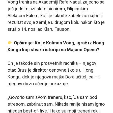
Vong trenira na Akademiji Rafa Nadal, zajedno sa
još jednim azijskim pionirom, Filipinskim
Aleksom Ealom, koji je takođe zabeležio najbolji
rezultat svoje zemlje u drugom kolu nakon što je
srušio 14. nosilac Klaru Tauson.
Opširnije: Ko je Kolman Vong, igrač iz Hong
Konga koji stvara istoriju na Majami Openu?
On je takođe sin prosvetnih radnika – njegov
otac Brus je direktor osnovne škole u Hong
Kongu, dok je njegova majka Dora učiteljica – i
njegovo brzo učenje pokazuje.
„Govorio sam svom treneru, kao, ‘Ja sam pod
stresom, zabrinut sam. Nikada ranije nisam igrao
nijedan best-of-five.’ I tako su moji treneri rekli,