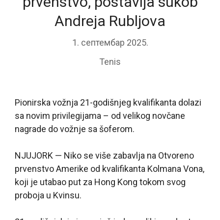
prvenstvo, postavlja sukob
Andreja Rubljova
1. септембар 2025.
Tenis
Pionirska vožnja 21-godišnjeg kvalifikanta dolazi
sa novim privilegijama – od velikog novčane
nagrade do vožnje sa šoferom.
NJUJORK — Niko se više zabavlja na Otvoreno
prvenstvo Amerike od kvalifikanta Kolmana Vona,
koji je utabao put za Hong Kong tokom svog
proboja u Kvinsu.