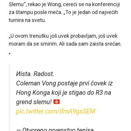
Slemu“, rekao je Wong, cereći se na konferenciji
za štampu posle meča. „To je jedan od najvećih
turnira na svetu.
„U ovom trenutku još uvek probavljam, još uvek
moram da se smirim. Ali sada sam zaista srećan.
„
Иista. Radost.
Coleman Vong postaje prvi čovek iz
Hong Konga koji je stigao do R3 na
grend slemu!
pic.twitter.com/ifmA9gsSEM
— Otvoreno prvenstvo tenisa