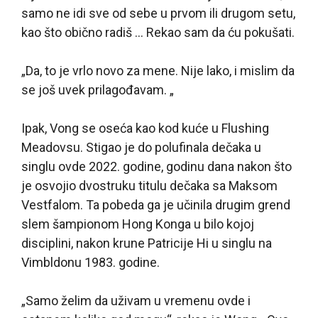
samo ne idi sve od sebe u prvom ili drugom setu,
kao što obično radiš … Rekao sam da ću pokušati.
„Da, to je vrlo novo za mene. Nije lako, i mislim da
se još uvek prilagođavam. „
Ipak, Vong se oseća kao kod kuće u Flushing
Meadovsu. Stigao je do polufinala dečaka u
singlu ovde 2022. godine, godinu dana nakon što
je osvojio dvostruku titulu dečaka sa Maksom
Vestfalom. Ta pobeda ga je učinila drugim grend
slem šampionom Hong Konga u bilo kojoj
disciplini, nakon krune Patricije Hi u singlu na
Vimbldonu 1983. godine.
„Samo želim da uživam u vremenu ovde i