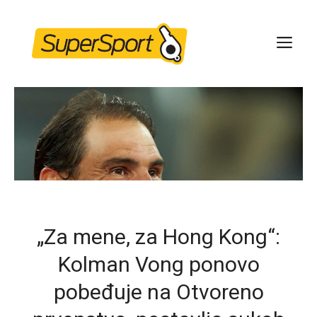
Skip
to
ME
content
„Za mene, za Hong Kong“:
Kolman Vong ponovo
pobeđuje na Otvoreno