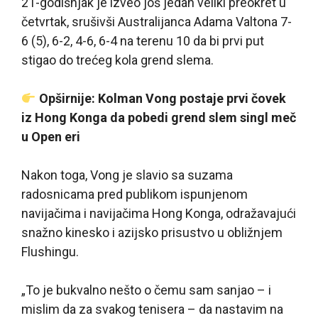
21-godišnjak je izveo još jedan veliki preokret u
četvrtak, srušivši Australijanca Adama Valtona 7-
6 (5), 6-2, 4-6, 6-4 na terenu 10 da bi prvi put
stigao do trećeg kola grend slema.
Opširnije: Kolman Vong postaje prvi čovek
iz Hong Konga da pobedi grend slem singl meč
u Open eri
Nakon toga, Vong je slavio sa suzama
radosnicama pred publikom ispunjenom
navijačima i navijačima Hong Konga, odražavajući
snažno kinesko i azijsko prisustvo u obližnjem
Flushingu.
„To je bukvalno nešto o čemu sam sanjao – i
mislim da za svakog tenisera – da nastavim na