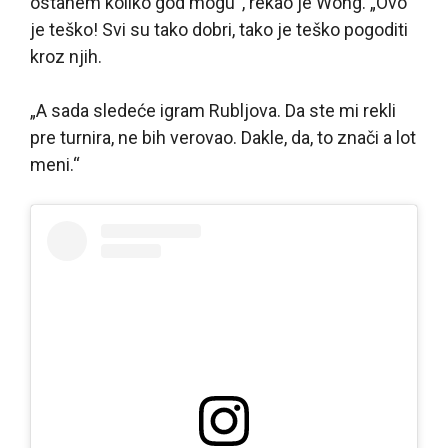
ostanem koliko god mogu“, rekao je Wong. „Ovo
je teško! Svi su tako dobri, tako je teško pogoditi
kroz njih.
„A sada sledeće igram Rubljova. Da ste mi rekli
pre turnira, ne bih verovao. Dakle, da, to znači a lot
meni.“