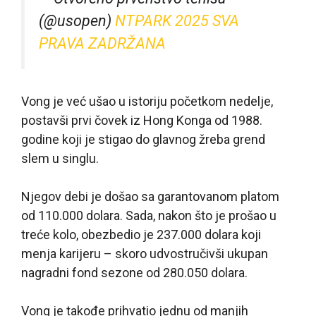
(@usopen)
NTPARK 2025 SVA
PRAVA ZADRŽANA
Vong je već ušao u istoriju početkom nedelje,
postavši prvi čovek iz Hong Konga od 1988.
godine koji je stigao do glavnog žreba grend
slem u singlu.
Njegov debi je došao sa garantovanom platom
od 110.000 dolara. Sada, nakon što je prošao u
treće kolo, obezbedio je 237.000 dolara koji
menja karijeru – skoro udvostručivši ukupan
nagradni fond sezone od 280.050 dolara.
Vong je takođe prihvatio jednu od manjih