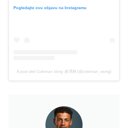
Pogledajte ovu objavu na Instagramu
A post deli Coleman Vong 黃澤林 (@coleman_wong)