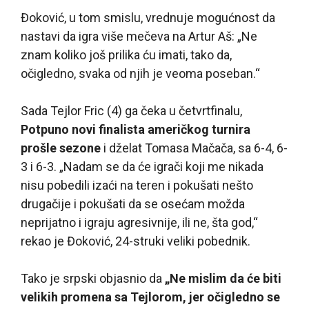
Đoković, u tom smislu, vrednuje mogućnost da
nastavi da igra više mečeva na Artur Aš: „Ne
znam koliko još prilika ću imati, tako da,
očigledno, svaka od njih je veoma poseban.“
Sada Tejlor Fric (4) ga čeka u četvrtfinalu,
Potpuno novi finalista američkog turnira
prošle sezone
i dželat Tomasa Mačača, sa 6-4, 6-
3 i 6-3. „Nadam se da će igrači koji me nikada
nisu pobedili izaći na teren i pokušati nešto
drugačije i pokušati da se osećam možda
neprijatno i igraju agresivnije, ili ne, šta god,“
rekao je Đoković, 24-struki veliki pobednik.
Tako je srpski objasnio da
„Ne mislim da će biti
velikih promena sa Tejlorom, jer očigledno se