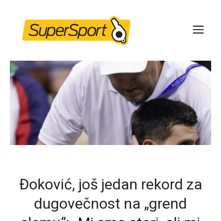
Skip
to
ME
content
Đoković, još jedan rekord za
dugovečnost na „grend