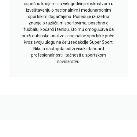
uspešnu karijeru, sa višegodišnjim iskustvom u
izveštavanju o nacionalnim i međunarodnim
sportskim događajima. Poseduje izuzetno
znanje o različitim sportovima, posebno o
fudbalu, košarci i tenisu, što mu omogućava da
pruži dubinske analize i originalne sportske priče.
Kroz svoju ulogu na čelu redakcije Super Sport,
Nikola nastoji da održi visok standard
profesionalnosti i tačnosti u sportskom
novinarstvu.