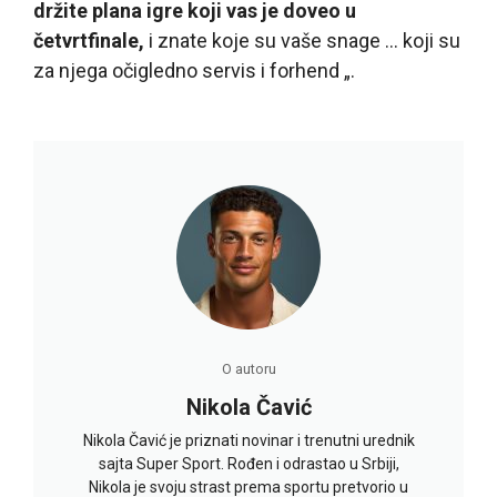
držite plana igre koji vas je doveo u
četvrtfinale,
i znate koje su vaše snage … koji su
za njega očigledno servis i forhend „.
O autoru
Nikola Čavić
Nikola Čavić je priznati novinar i trenutni urednik
sajta Super Sport. Rođen i odrastao u Srbiji,
Nikola je svoju strast prema sportu pretvorio u