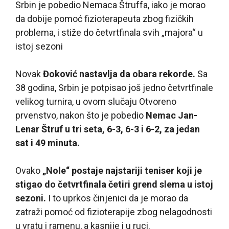
Srbin je pobedio Nemaca Štruffa, iako je morao
da dobije pomoć fizioterapeuta zbog fizičkih
problema, i stiže do četvrtfinala svih „majora“ u
istoj sezoni
Novak
Đoković nastavlja da obara rekorde.
Sa
38 godina, Srbin je potpisao još jedno četvrtfinale
velikog turnira, u ovom slučaju Otvoreno
prvenstvo, nakon što je pobedio
Nemac Jan-
Lenar Štruf u tri seta, 6-3, 6-3 i 6-2, za jedan
sat i 49 minuta.
Ovako
„Nole“ postaje najstariji teniser koji je
stigao do četvrtfinala četiri grend slema u istoj
sezoni.
I to uprkos činjenici da je morao da
zatraži pomoć od fizioterapije zbog nelagodnosti
u vratu i ramenu, a kasnije i u ruci.