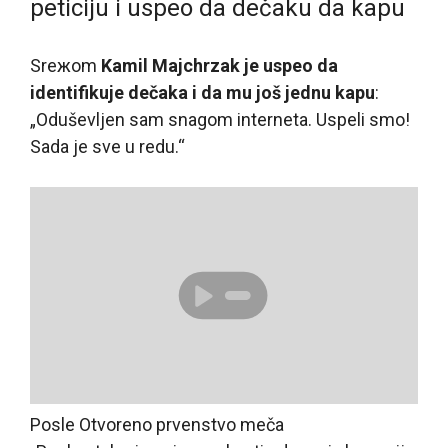
peticiju i uspeo da dečaku da kapu
Sreжom
Kamil Majchrzak je uspeo da
identifikuje dečaka i da mu još jednu kapu
:
„Oduševljen sam snagom interneta. Uspeli smo!
Sada je sve u redu.“
Posle Otvoreno prvenstvo meča