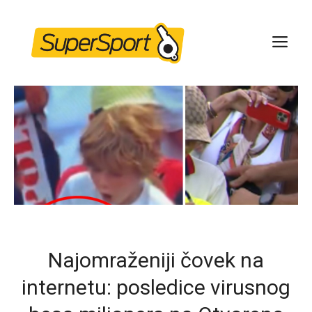
Skip
to
ME
content
Najomraženiji čovek na
internetu: posledice virusnog