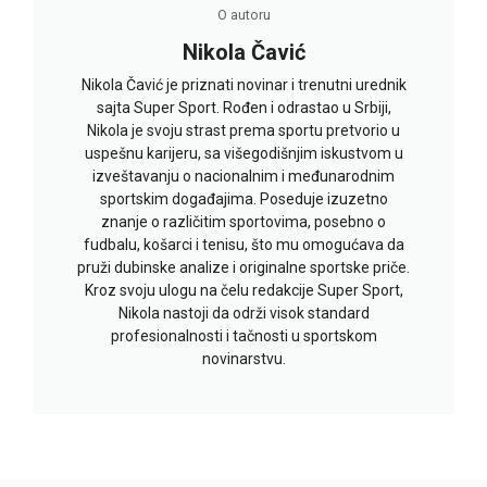
O autoru
Nikola Čavić
Nikola Čavić je priznati novinar i trenutni urednik
sajta Super Sport. Rođen i odrastao u Srbiji,
Nikola je svoju strast prema sportu pretvorio u
uspešnu karijeru, sa višegodišnjim iskustvom u
izveštavanju o nacionalnim i međunarodnim
sportskim događajima. Poseduje izuzetno
znanje o različitim sportovima, posebno o
fudbalu, košarci i tenisu, što mu omogućava da
pruži dubinske analize i originalne sportske priče.
Kroz svoju ulogu na čelu redakcije Super Sport,
Nikola nastoji da održi visok standard
profesionalnosti i tačnosti u sportskom
novinarstvu.