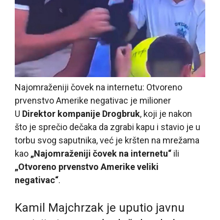
Najomraženiji čovek na internetu: Otvoreno
prvenstvo Amerike negativac je milioner
U
Direktor kompanije Drogbruk
, koji je nakon
što je sprečio dečaka da zgrabi kapu i stavio je u
torbu svog saputnika, već je kršten na mrežama
kao
„Najomraženiji čovek na internetu“
ili
„Otvoreno prvenstvo Amerike veliki
negativac“
.
Kamil Majchrzak je uputio javnu