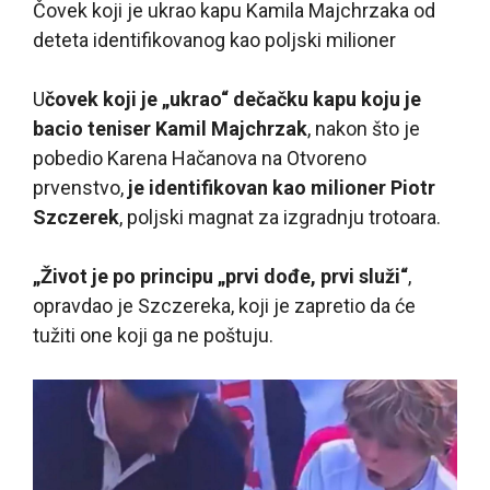
Čovek koji je ukrao kapu Kamila Majchrzaka od
deteta identifikovanog kao poljski milioner
U
čovek koji je „ukrao“ dečačku kapu koju je
bacio teniser Kamil Majchrzak
, nakon što je
pobedio Karena Hačanova na Otvoreno
prvenstvo,
je identifikovan kao milioner Piotr
Szczerek
, poljski magnat za izgradnju trotoara.
„Život je po principu „prvi dođe, prvi služi“
,
opravdao je Szczereka, koji je zapretio da će
tužiti one koji ga ne poštuju.