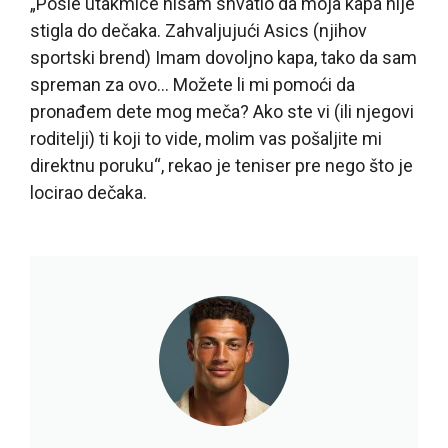
„Posle utakmice nisam shvatio da moja kapa nije
stigla do dečaka. Zahvaljujući Asics (njihov
sportski brend) Imam dovoljno kapa, tako da sam
spreman za ovo… Možete li mi pomoći da
pronađem dete mog meča? Ako ste vi (ili njegovi
roditelji) ti koji to vide, molim vas pošaljite mi
direktnu poruku“, rekao je teniser pre nego što je
locirao dečaka.