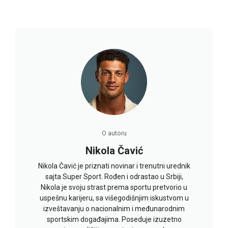
O autoru
Nikola Čavić
Nikola Čavić je priznati novinar i trenutni urednik
sajta Super Sport. Rođen i odrastao u Srbiji,
Nikola je svoju strast prema sportu pretvorio u
uspešnu karijeru, sa višegodišnjim iskustvom u
izveštavanju o nacionalnim i međunarodnim
sportskim događajima. Poseduje izuzetno