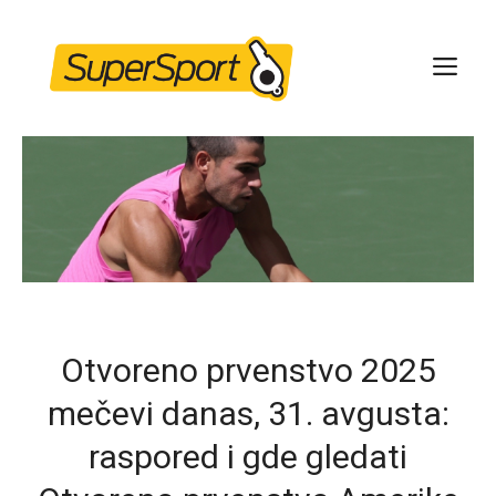
Skip
to
ME
content
Otvoreno prvenstvo 2025
mečevi danas, 31. avgusta:
raspored i gde gledati