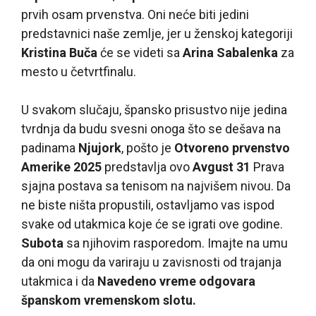
prvih osam prvenstva. Oni neće biti jedini
predstavnici naše zemlje, jer u ženskoj kategoriji
Kristina Buča
će se videti sa
Arina Sabalenka
za
mesto u četvrtfinalu.
U svakom slučaju, špansko prisustvo nije jedina
tvrdnja da budu svesni onoga što se dešava na
padinama
Njujork
, pošto je
Otvoreno prvenstvo
Amerike 2025
predstavlja ovo
Avgust 31
Prava
sjajna postava sa tenisom na najvišem nivou. Da
ne biste ništa propustili, ostavljamo vas ispod
svake od utakmica koje će se igrati ove godine.
Subota
sa njihovim rasporedom. Imajte na umu
da oni mogu da variraju u zavisnosti od trajanja
utakmica i da
Navedeno vreme odgovara
španskom vremenskom slotu.