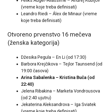
Feliks Auger-Aliassime – Andrej Rubljov
(vreme koje treba definisati)
Leandro Riedi – Álex de Minaur (vreme
koje treba definisati)
Otvoreno prvenstvo 16 mečeva
(ženska kategorija)
Džesika Pegula – En Li (od 17:30)
Barbora Krejčikova – Tejlor Taunsend (od
19:00 časova)
Arina Sabalenka – Kristina Buča (od
22:40)
Jelena Ribakina – Marketa Vondrousova
(od 2:40 ujutru)
Jekaterina Aleksandrova – Iga Sviatek
(vreme koje treba definisati)