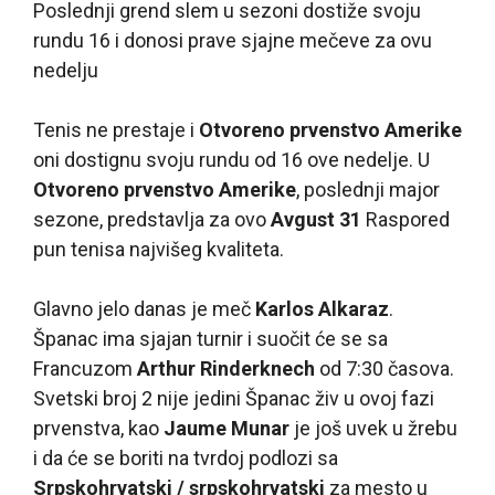
Poslednji grend slem u sezoni dostiže svoju
rundu 16 i donosi prave sjajne mečeve za ovu
nedelju
Tenis ne prestaje i
Otvoreno prvenstvo Amerike
oni dostignu svoju rundu od 16 ove nedelje. U
Otvoreno prvenstvo Amerike
, poslednji major
sezone, predstavlja za ovo
Avgust 31
Raspored
pun tenisa najvišeg kvaliteta.
Glavno jelo danas je meč
Karlos Alkaraz
.
Španac ima sjajan turnir i suočit će se sa
Francuzom
Arthur Rinderknech
od 7:30 časova.
Svetski broj 2 nije jedini Španac živ u ovoj fazi
prvenstva, kao
Jaume Munar
je još uvek u žrebu
i da će se boriti na tvrdoj podlozi sa
Srpskohrvatski / srpskohrvatski
za mesto u