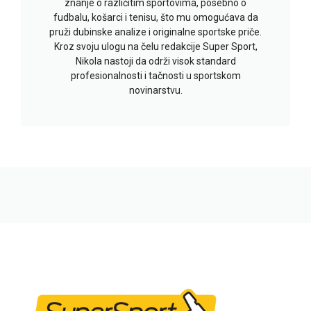
znanje o različitim sportovima, posebno o
fudbalu, košarci i tenisu, što mu omogućava da
pruži dubinske analize i originalne sportske priče.
Kroz svoju ulogu na čelu redakcije Super Sport,
Nikola nastoji da održi visok standard
profesionalnosti i tačnosti u sportskom
novinarstvu.