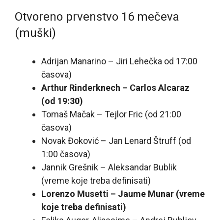
Otvoreno prvenstvo 16 mečeva
(muški)
Adrijan Manarino – Jiri Lehečka od 17:00
časova)
Arthur Rinderknech – Carlos Alcaraz
(od 19:30)
Tomaš Mačak – Tejlor Fric (od 21:00
časova)
Novak Đoković – Jan Lenard Štruff (od
1:00 časova)
Jannik Grešnik – Aleksandar Bublik
(vreme koje treba definisati)
Lorenzo Musetti – Jaume Munar (vreme
koje treba definisati)