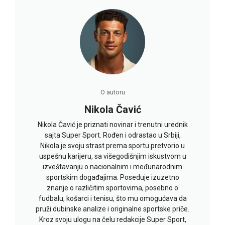
O autoru
Nikola Čavić
Nikola Čavić je priznati novinar i trenutni urednik
sajta Super Sport. Rođen i odrastao u Srbiji,
Nikola je svoju strast prema sportu pretvorio u
uspešnu karijeru, sa višegodišnjim iskustvom u
izveštavanju o nacionalnim i međunarodnim
sportskim događajima. Poseduje izuzetno
znanje o različitim sportovima, posebno o
fudbalu, košarci i tenisu, što mu omogućava da
pruži dubinske analize i originalne sportske priče.
Kroz svoju ulogu na čelu redakcije Super Sport,