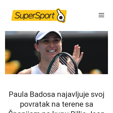
Skip
to
ME
content
Paula Badosa najavljuje svoj
povratak na terene sa