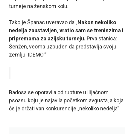
turneje na ženskom kolu.
Tako je Španac uveravao da „
Nakon nekoliko
nedelja zaustavljen, vratio sam se treninzima i
pripremama za azijsku turneju.
Prva stanica:
Šenžen, veoma uzbuđen da predstavlja svoju
zemlju. IDEMO.“
Badosa se oporavila od rupture u ilijačnom
psoasu koju je najavila početkom avgusta, a koja
će je držati van konkurencije „nekoliko nedelja“.