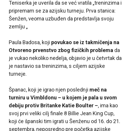
Teniserka je uverila da se već vratila „treninzima i
pripremam se za azijsku turneju. Prva stanica:
Šenžen, veoma uzbuđen da predstavlja svoju
zemlju „
Paula Badosa, koji
povukao se iz takmičenja na
Otvoreno prvenstvo zbog fizičkih problema
da
je vukao nekoliko nedelja, objavio je u četvrtak da
je nastavio sa treninzima, s ciljem azijske
turneje.
Španac, koji je igrao njen poslednji
meč na
turniru u Vimbldonu – u kojem je pala u svom
debiju protiv Britanke Katie Boulter –
, ima kao
svoj prvi veliki cilj finale 8 Billie Jean King Cup,
koji će španski tim igrati u Šenženu od 16. do 21.
septembra, neposredno pre početka azijske