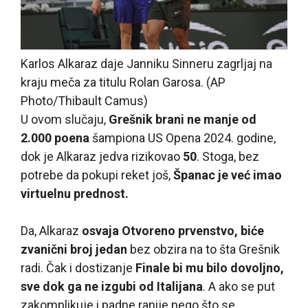
Karlos Alkaraz daje Janniku Sinneru zagrljaj na
kraju meča za titulu Rolan Garosa. (AP
Photo/Thibault Camus)
U ovom slučaju,
Grešnik brani ne manje od
2.000 poena
šampiona US Opena 2024. godine,
dok je Alkaraz jedva rizikovao
50
. Stoga, bez
potrebe da pokupi reket još,
Španac je već imao
virtuelnu prednost.
Da, Alkaraz
osvaja Otvoreno prvenstvo, biće
zvanični broj jedan
bez obzira na to šta Grešnik
radi. Čak i dostizanje
Finale bi mu bilo dovoljno,
sve dok ga ne izgubi od Italijana
. A ako se put
zakomplikuje i padne ranije nego što se