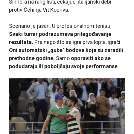
Sinnera na rang listi, čekajući italijanski debi
protiv Čehinja Vit Kopriva.
Scenario je jasan. U profesionalnom tenisu,
Svaki turnir podrazumeva prilagođavanje
rezultata.
Pre nego što se igra prva lopta, igrači
Oni automatski „gube“ bodove koje su zaradili
prethodne godine.
Samo
oporaviti ako se
podudaraju ili poboljšaju svoje performanse
.