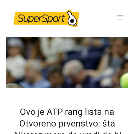
Skip
to
ME
content
Ovo je ATP rang lista na
Otvoreno prvenstvo: šta