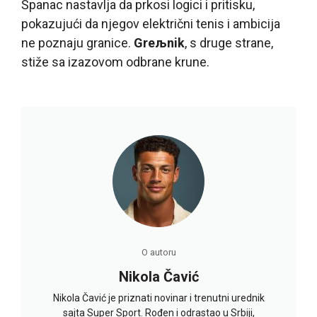
Španac nastavlja da prkosi logici i pritisku,
pokazujući da njegov električni tenis i ambicija
ne poznaju granice.
Greљnik
, s druge strane,
stiže sa izazovom odbrane krune.
O autoru
Nikola Čavić
Nikola Čavić je priznati novinar i trenutni urednik
sajta Super Sport. Rođen i odrastao u Srbiji,