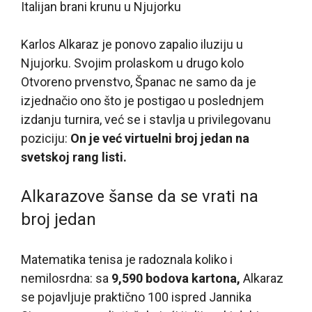
Italijan brani krunu u Njujorku
Karlos Alkaraz je ponovo zapalio iluziju u
Njujorku. Svojim prolaskom u drugo kolo
Otvoreno prvenstvo, Španac ne samo da je
izjednačio ono što je postigao u poslednjem
izdanju turnira, već se i stavlja u privilegovanu
poziciju:
On je već virtuelni broj jedan na
svetskoj rang listi.
Alkarazove šanse da se vrati na
broj jedan
Matematika tenisa je radoznala koliko i
nemilosrdna: sa
9,590 bodova kartona,
Alkaraz
se pojavljuje praktično 100 ispred Jannika