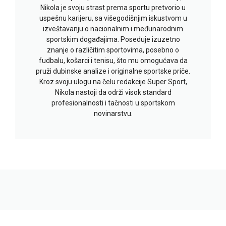
Nikola je svoju strast prema sportu pretvorio u
uspešnu karijeru, sa višegodišnjim iskustvom u
izveštavanju o nacionalnim i međunarodnim
sportskim događajima. Poseduje izuzetno
znanje o različitim sportovima, posebno o
fudbalu, košarci i tenisu, što mu omogućava da
pruži dubinske analize i originalne sportske priče.
Kroz svoju ulogu na čelu redakcije Super Sport,
Nikola nastoji da održi visok standard
profesionalnosti i tačnosti u sportskom
novinarstvu.