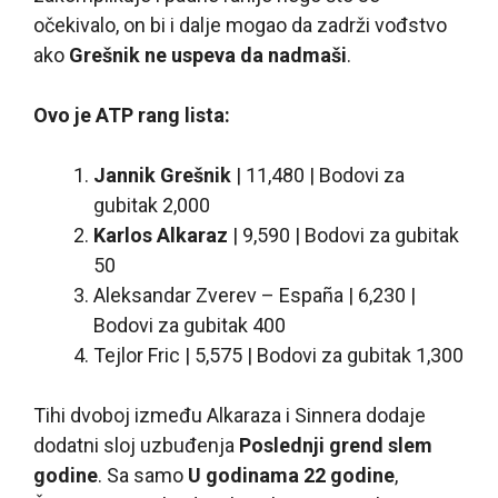
očekivalo, on bi i dalje mogao da zadrži vođstvo
ako
Grešnik ne uspeva da nadmaši
.
Ovo je ATP rang lista:
Jannik Grešnik
| 11,480 | Bodovi za
gubitak 2,000
Karlos Alkaraz
| 9,590 | Bodovi za gubitak
50
Aleksandar Zverev – España | 6,230 |
Bodovi za gubitak 400
Tejlor Fric | 5,575 | Bodovi za gubitak 1,300
Tihi dvoboj između Alkaraza i Sinnera dodaje
dodatni sloj uzbuđenja
Poslednji grend slem
godine
. Sa samo
U godinama 22 godine
,