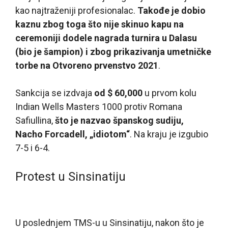
kao najtraženiji profesionalac.
Takođe je dobio
kaznu zbog toga što nije skinuo kapu na
ceremoniji dodele nagrada turnira u Dalasu
(bio je šampion) i zbog prikazivanja umetničke
torbe na Otvoreno prvenstvo 2021
.
Sankcija se izdvaja
od $ 60,000
u prvom kolu
Indian Wells Masters 1000 protiv Romana
Safiullina,
što je nazvao španskog sudiju,
Nacho Forcadell, „idiotom“
. Na kraju je izgubio
7-5 i 6-4.
Protest u Sinsinatiju
U poslednjem TMS-u u Sinsinatiju, nakon što je