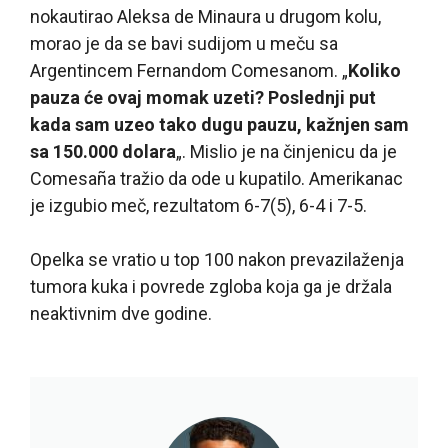
nokautirao Aleksa de Minaura u drugom kolu,
morao je da se bavi sudijom u meču sa
Argentincem Fernandom Comesanom. „
Koliko
pauza će ovaj momak uzeti? Poslednji put
kada sam uzeo tako dugu pauzu, kažnjen sam
sa 150.000 dolara
„. Mislio je na činjenicu da je
Comesaña tražio da ode u kupatilo. Amerikanac
je izgubio meč, rezultatom 6-7(5), 6-4 i 7-5.
Opelka se vratio u top 100 nakon prevazilaženja
tumora kuka i povrede zgloba koja ga je držala
neaktivnim dve godine.