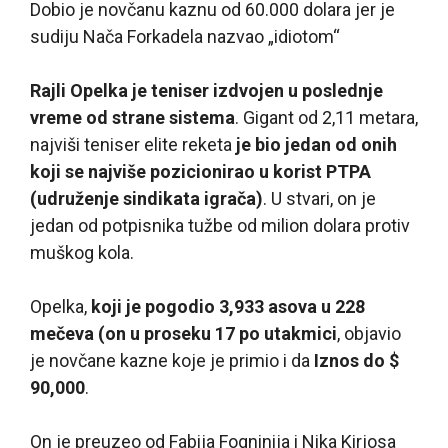
Dobio je novčanu kaznu od 60.000 dolara jer je
sudiju Nača Forkadela nazvao „idiotom“
Rajli Opelka je teniser izdvojen u poslednje
vreme od strane sistema
. Gigant od 2,11 metara,
najviši teniser elite reketa
je bio jedan od onih
koji se najviše pozicionirao u korist PTPA
(udruženje sindikata igrača)
. U stvari, on je
jedan od potpisnika tužbe od milion dolara protiv
muškog kola.
Opelka,
koji je pogodio 3,933 asova u 228
mečeva (on u proseku 17 po utakmici
, objavio
je novčane kazne koje je primio i da
Iznos do $
90,000
.
On je preuzeo od Fabija Fogninija i Nika Kirjosa