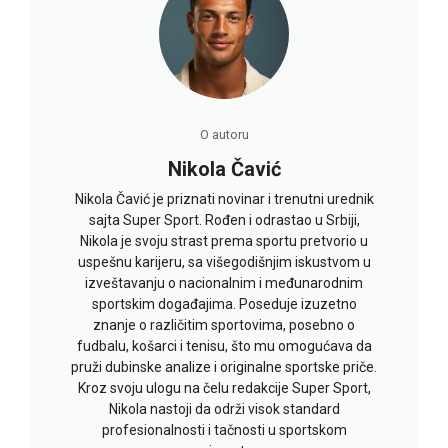
O autoru
Nikola Čavić
Nikola Čavić je priznati novinar i trenutni urednik
sajta Super Sport. Rođen i odrastao u Srbiji,
Nikola je svoju strast prema sportu pretvorio u
uspešnu karijeru, sa višegodišnjim iskustvom u
izveštavanju o nacionalnim i međunarodnim
sportskim događajima. Poseduje izuzetno
znanje o različitim sportovima, posebno o
fudbalu, košarci i tenisu, što mu omogućava da
pruži dubinske analize i originalne sportske priče.
Kroz svoju ulogu na čelu redakcije Super Sport,
Nikola nastoji da održi visok standard
profesionalnosti i tačnosti u sportskom