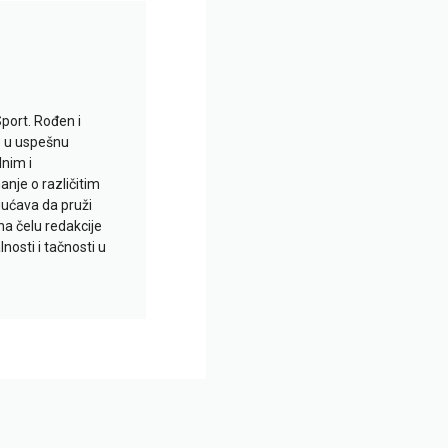
Sport. Rođen i
io u uspešnu
lnim i
je o različitim
gućava da pruži
na čelu redakcije
nosti i tačnosti u