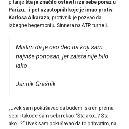
pitanje
šta je značilo ostaviti iza sebe poraz u
Parizu… i pet uzastopnih koje je imao protiv
Karlosa Alkaraza,
protivnik je pozvao da
izbegne hegemoniju Sinnera na ATP turneji.
Mislim da je ovo deo na koji sam
najviše ponosan, jer zaista nije bilo
lako
Jannik Grešnik
„Uvek sam pokušavao da budem iskren prema
sebi i takođe sam sebi rekao: ‘Šta ako…? Šta
ako…?“ Uvek sam pokušavao da to prihvatim, na