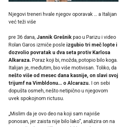
Njegovi treneri hvale njegov oporavak … a Italijan
već teži više
pre 36 dana,
Jannik Grešnik
pao u Parizu i video
Rolan Garos izmiče posle
izgubio tri meč lopte i
dozvolio povratak u dva seta protiv Karlosa
Alkaraza.
Poraz koji bi, možda, potopio bilo koga.
Italijan je, međutim, bio više motivisan. Toliko, da
nešto više od mesec dana kasnije, on slavi svoj
trijumf na Vimbldonu… o Alcarazu.
I on sebi
dopušta osmeh, nešto netipično u njegovom
uvek spokojnom rictusu.
„Mislim da je ovo deo na koji sam najviše
ponosan, jer zaista nije bilo lako“, analizira on na