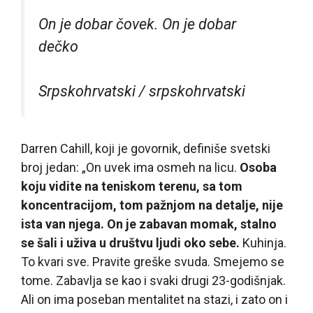
On je dobar čovek. On je dobar
dečko
Srpskohrvatski / srpskohrvatski
Darren Cahill, koji je govornik, definiše svetski
broj jedan: „On uvek ima osmeh na licu.
Osoba
koju vidite na teniskom terenu, sa tom
koncentracijom, tom pažnjom na detalje, nije
ista van njega. On je zabavan momak, stalno
se šali i uživa u društvu ljudi oko sebe.
Kuhinja.
To kvari sve. Pravite greške svuda. Smejemo se
tome. Zabavlja se kao i svaki drugi 23-godišnjak.
Ali on ima poseban mentalitet na stazi, i zato on i