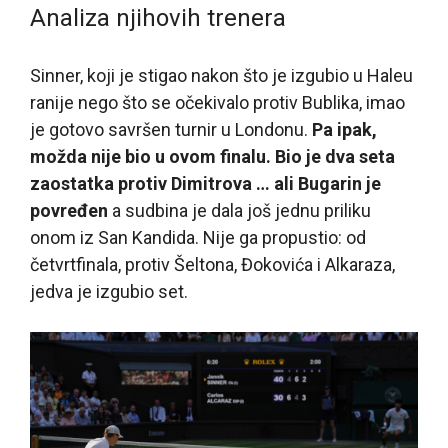
Analiza njihovih trenera
Sinner, koji je stigao nakon što je izgubio u Haleu
ranije nego što se očekivalo protiv Bublika, imao
je gotovo savršen turnir u Londonu.
Pa ipak,
možda nije bio u ovom finalu. Bio je dva seta
zaostatka protiv Dimitrova … ali Bugarin je
povređen
a sudbina je dala još jednu priliku
onom iz San Kandida. Nije ga propustio: od
četvrtfinala, protiv Šeltona, Đokovića i Alkaraza,
jedva je izgubio set.