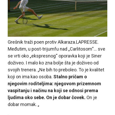
Grešnik traži poen protiv Alkaraza.
LAPRESSE.
Međutim, u post-trijumfu nad „Carlitosom“… sve
se vrti oko „ekspresnog“ oporavka koji je Siner
doživeo. I malo ko zna bolje šta je doživeo od
svojih trenera. „Ne bih to preboleo. To je kvalitet
koji on ima kao osoba.
Stalno pričam o
njegovim roditeljima: njegovom prizemnom
vaspitanju i načinu na koji se odnosi prema
ljudima oko sebe. On je dobar čovek.
On je
dobar momak. „