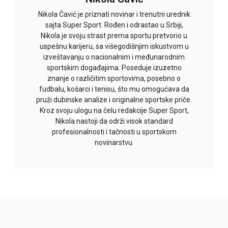
Nikola Čavić je priznati novinar i trenutni urednik
sajta Super Sport. Rođen i odrastao u Srbiji,
Nikola je svoju strast prema sportu pretvorio u
uspešnu karijeru, sa višegodišnjim iskustvom u
izveštavanju o nacionalnim i međunarodnim
sportskim događajima. Poseduje izuzetno
znanje o različitim sportovima, posebno o
fudbalu, košarci i tenisu, što mu omogućava da
pruži dubinske analize i originalne sportske priče.
Kroz svoju ulogu na čelu redakcije Super Sport,
Nikola nastoji da održi visok standard
profesionalnosti i tačnosti u sportskom
novinarstvu.