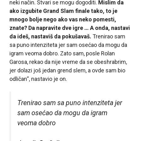
neki način. Stvari se mogu dogoditi.
Mislim da
ako izgubite Grand Slam finale tako, to je
mnogo bolje nego ako vas neko pomesti,
znate? Da napravite dve igre … A onda, nastavi
da ideš, nastaviš da pokušavaš.
Trenirao sam
sa puno intenziteta jer sam osećao da mogu da
igram veoma dobro. Zato sam, posle Rolan
Garosa, rekao da nije vreme da se obeshrabrim,
jer dolazi još jedan grend slem, a ovde sam bio
odličan“, nastavio je on.
Trenirao sam sa puno intenziteta jer
sam osećao da mogu da igram
veoma dobro