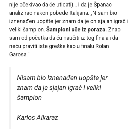
nije očekivao da će uticati)… i da je Španac
analizirao nakon pobede Italijana: „Nisam bio
iznenađen uopšte jer znam da je on sjajan igrač i
veliki šampion.
Šampioni uče iz poraza.
Znao
sam od početka da ću naučiti iz tog finala i da
neću praviti iste greške kao u finalu Rolan
Garosa.“
Nisam bio iznenađen uopšte jer
znam da je sjajan igrač i veliki
šampion
Karlos Alkaraz