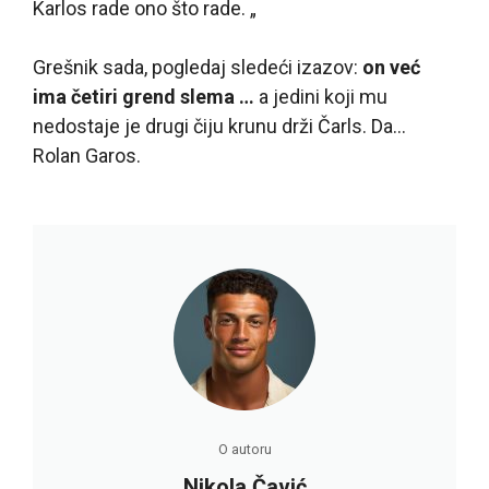
Karlos rade ono što rade. „
Grešnik sada, pogledaj sledeći izazov:
on već
ima četiri grend slema …
a jedini koji mu
nedostaje je drugi čiju krunu drži Čarls. Da…
Rolan Garos.
O autoru
Nikola Čavić