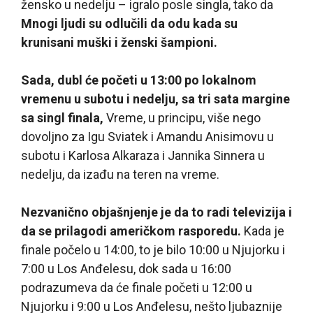
žensko u nedelju – igralo posle singla, tako da
Mnogi ljudi su odlučili da odu kada su
krunisani muški i ženski šampioni.
Sada, dubl će početi u 13:00 po lokalnom
vremenu u subotu i nedelju, sa tri sata margine
sa singl finala,
Vreme, u principu, više nego
dovoljno za Igu Sviatek i Amandu Anisimovu u
subotu i Karlosa Alkaraza i Jannika Sinnera u
nedelju, da izađu na teren na vreme.
Nezvanično objašnjenje je da to radi televizija i
da se prilagodi američkom rasporedu.
Kada je
finale počelo u 14:00, to je bilo 10:00 u Njujorku i
7:00 u Los Anđelesu, dok sada u 16:00
podrazumeva da će finale početi u 12:00 u
Njujorku i 9:00 u Los Anđelesu, nešto ljubaznije