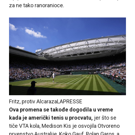
za ne tako ranoranioce.
Fritz, protiv Alcaraza
LAPRESSE
Ova promena se takođe dogodila u vreme
kada je američki tenis u procvatu,
jer što se
tiče VTA kola, Medison Kis je osvojila Otvoreno
prvenstvo Australije, Koko Gauf, Rolan Garos, a