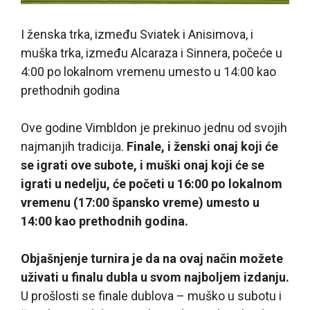
I ženska trka, između Sviatek i Anisimova, i
muška trka, između Alcaraza i Sinnera, počeće u
4:00 po lokalnom vremenu umesto u 14:00 kao
prethodnih godina
Ove godine Vimbldon je prekinuo jednu od svojih
najmanjih tradicija.
Finale, i ženski onaj koji će
se igrati ove subote, i muški onaj koji će se
igrati u nedelju, će početi u 16:00 po lokalnom
vremenu (17:00 špansko vreme) umesto u
14:00 kao prethodnih godina.
Objašnjenje turnira je da na ovaj način možete
uživati u finalu dubla u svom najboljem izdanju.
U prošlosti se finale dublova – muško u subotu i