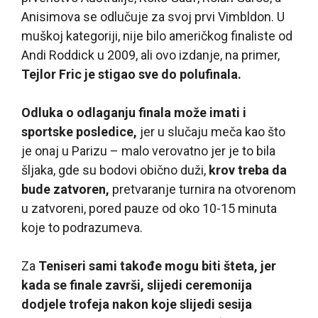
Anisimova se odlučuje za svoj prvi Vimbldon. U
muškoj kategoriji, nije bilo američkog finaliste od
Andi Roddick u 2009, ali ovo izdanje, na primer,
Tejlor Fric je stigao sve do polufinala.
Odluka o odlaganju finala može imati i
sportske posledice,
jer u slučaju meča kao što
je onaj u Parizu – malo verovatno jer je to bila
šljaka, gde su bodovi obično duži,
krov treba da
bude zatvoren,
pretvaranje turnira na otvorenom
u zatvoreni, pored pauze od oko 10-15 minuta
koje to podrazumeva.
Za
Teniseri sami takođe mogu biti šteta, jer
kada se finale završi, slijedi ceremonija
dodjele trofeja nakon koje slijedi sesija