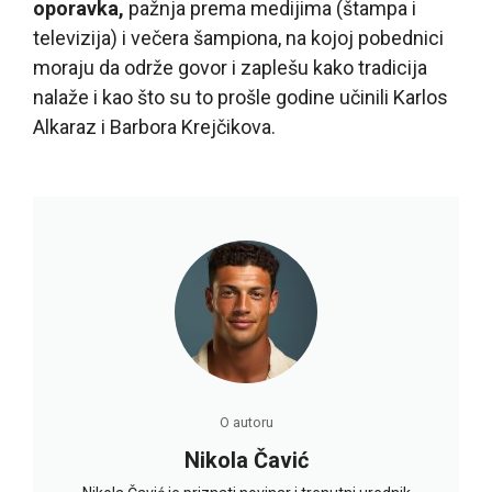
oporavka,
pažnja prema medijima (štampa i
televizija) i večera šampiona, na kojoj pobednici
moraju da održe govor i zaplešu kako tradicija
nalaže i kao što su to prošle godine učinili Karlos
Alkaraz i Barbora Krejčikova.
O autoru
Nikola Čavić