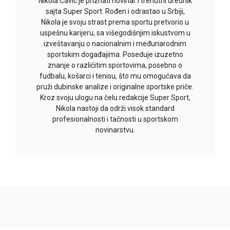
Nikola Čavić je priznati novinar i trenutni urednik
sajta Super Sport. Rođen i odrastao u Srbiji,
Nikola je svoju strast prema sportu pretvorio u
uspešnu karijeru, sa višegodišnjim iskustvom u
izveštavanju o nacionalnim i međunarodnim
sportskim događajima. Poseduje izuzetno
znanje o različitim sportovima, posebno o
fudbalu, košarci i tenisu, što mu omogućava da
pruži dubinske analize i originalne sportske priče.
Kroz svoju ulogu na čelu redakcije Super Sport,
Nikola nastoji da održi visok standard
profesionalnosti i tačnosti u sportskom
novinarstvu.