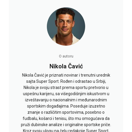
O autoru
Nikola Čavić
Nikola Čavić je priznati novinar i trenutni urednik
sajta Super Sport. Rođen i odrastao u Srbiji,
Nikola je svoju strast prema sportu pretvorio u
uspešnu karijeru, sa višegodišnjim iskustvom u
izveštavanju o nacionalnim i međunarodnim
sportskim događajima. Poseduje izuzetno
znanje o različitim sportovima, posebno o
fudbalu, košarci i tenisu, što mu omogućava da
pruži dubinske analize i originalne sportske priče.
Kroz svoju ulogu na čelu redakcije Super Sport,