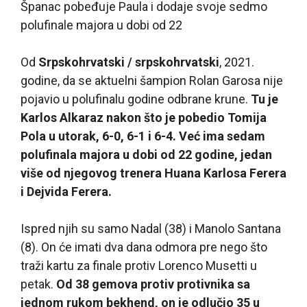
Španac pobeđuje Paula i dodaje svoje sedmo
polufinale majora u dobi od 22
Od
Srpskohrvatski / srpskohrvatski
, 2021.
godine, da se aktuelni šampion Rolan Garosa nije
pojavio u polufinalu godine odbrane krune.
Tu je
Karlos Alkaraz nakon što je pobedio Tomija
Pola u utorak, 6-0, 6-1 i 6-4. Već ima sedam
polufinala majora u dobi od 22 godine, jedan
više od njegovog trenera Huana Karlosa Ferera
i Dejvida Ferera.
Ispred njih su samo Nadal (38) i Manolo Santana
(8). On će imati dva dana odmora pre nego što
traži kartu za finale protiv Lorenco Musetti u
petak.
Od 38 gemova protiv protivnika sa
jednom rukom bekhend, on je odlučio 35 u