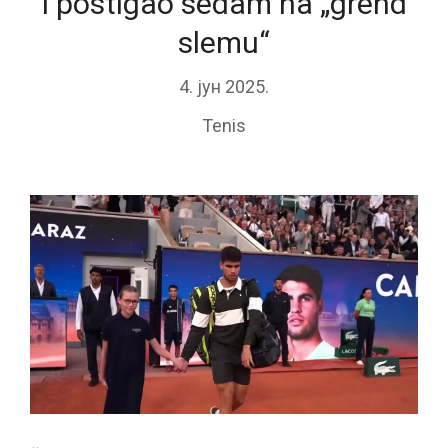
i postigao sedam na „grend
slemu“
4. јун 2025.
Tenis