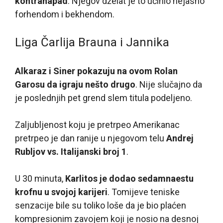
kontranapad
. Njegov dželat je to učinio nejasno
forhendom i bekhendom.
Liga Čarlija Brauna i Jannika
Alkaraz i Siner pokazuju na ovom Rolan
Garosu da igraju nešto drugo
. Nije slučajno da
je poslednjih pet grend slem titula podeljeno.
Zaljubljenost koju je pretrpeo Amerikanac
pretrpeo je dan ranije u njegovom telu
Andrej
Rubljov vs. Italijanski broj 1
.
U 30 minuta,
Karlitos je dodao sedamnaestu
krofnu u svojoj karijeri
. Tomijeve teniske
senzacije bile su toliko loše da je bio plaćen
kompresionim zavojem koji je nosio na desnoj