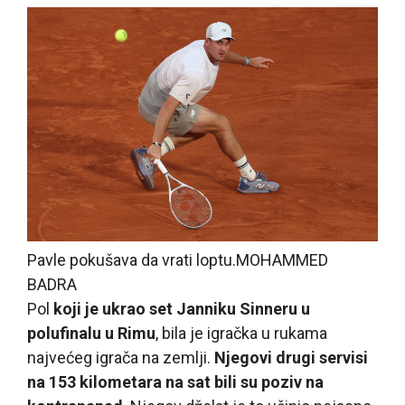
Pavle pokušava da vrati loptu.
MOHAMMED
BADRA
Pol
koji je ukrao set Janniku Sinneru u
polufinalu u Rimu
, bila je igračka u rukama
najvećeg igrača na zemlji.
Njegovi drugi servisi
na 153 kilometara na sat bili su poziv na