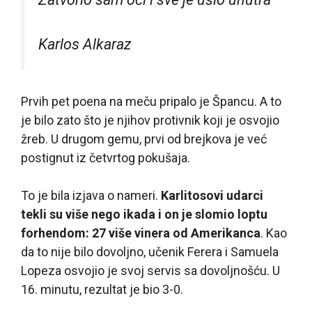
Karlos Alkaraz
Prvih pet poena na meču pripalo je Špancu. A to
je bilo zato što je njihov protivnik koji je osvojio
žreb. U drugom gemu, prvi od brejkova je već
postignut iz četvrtog pokušaja.
To je bila izjava o nameri.
Karlitosovi udarci
tekli su više nego ikada i on je slomio loptu
forhendom: 27 više vinera od Amerikanca
. Kao
da to nije bilo dovoljno, učenik Ferera i Samuela
Lopeza osvojio je svoj servis sa dovoljnošću. U
16. minutu, rezultat je bio 3-0.