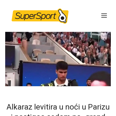
Skip
to
ME
content
Alkaraz levitira u noći u Parizu