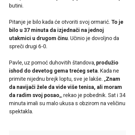
butini.
Pitanje je bilo kada će otvoriti svoj ormarić.
To je
bilo u 37 minuta da izjednači na jednoj
utakmici u drugom činu
. Učinio je dovoljno da
spreči drugi 6-0.
Pavle, uz pomoć duhovitih štandova,
produžio
ishod do devetog gema trećeg seta
. Kada ne
primite nijednu brejk loptu, sve je lakše. „
Znam
da navijači žele da vide više tenisa, ali moram
da radim svoj posao
„, rekao je pobednik. Sat i 34
minuta imali su malo ukusa s obzirom na veličinu
spektakla.