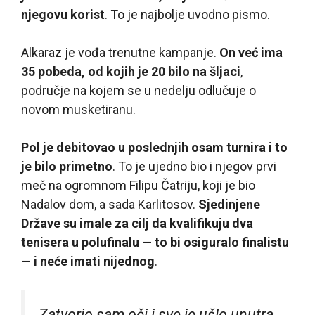
njegovu korist
. To je najbolje uvodno pismo.
Alkaraz je vođa trenutne kampanje.
On već ima
35 pobeda, od kojih je 20 bilo na šljaci
,
područje na kojem se u nedelju odlučuje o
novom musketiranu.
Pol je debitovao u poslednjih osam turnira i to
je bilo primetno
. To je ujedno bio i njegov prvi
meč na ogromnom Filipu Čatriju, koji je bio
Nadalov dom, a sada Karlitosov.
Sjedinjene
Države su imale za cilj da kvalifikuju dva
tenisera u polufinalu — to bi osiguralo finalistu
— i neće imati nijednog
.
Zatvorio sam oči i sve je ušlo unutra