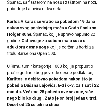
Španac, sa flasterom na nosu i zaštitom na nozi,
pobeđuje Lajovića u dva seta
Karlos Alkaraz se vratio sa pobedom 19 dana
nakon svog poslednjeg meča u Godo finalu sa
Holger Rune
. Španac, koji je upravo napunio 22
godine,
Ostavio je za sobom malu suzu u
aduktoru desne noge
koji je održan u borbi za
titulu Barselona Open 500.
U Rimu, turnir kategorije 1000 koji je propustio
prošle godine zbog povrede desne podlaktice,
Karlitos je debitovao pobedom nakon što je
pobedio Dušana Lajovića, 6-3 i 6-3, za 1 sat i 22
minuta. Već ima 25 pobeda ove sezone, više
nego bilo ko drugi. Zato je on broj jedan u trci.
Deset od 25 su bili na šljaci.