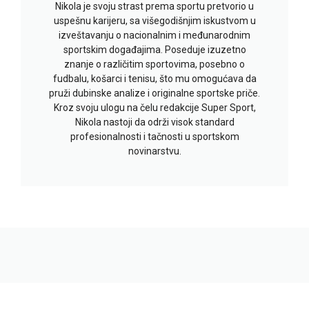
Nikola je svoju strast prema sportu pretvorio u
uspešnu karijeru, sa višegodišnjim iskustvom u
izveštavanju o nacionalnim i međunarodnim
sportskim događajima. Poseduje izuzetno
znanje o različitim sportovima, posebno o
fudbalu, košarci i tenisu, što mu omogućava da
pruži dubinske analize i originalne sportske priče.
Kroz svoju ulogu na čelu redakcije Super Sport,
Nikola nastoji da održi visok standard
profesionalnosti i tačnosti u sportskom
novinarstvu.