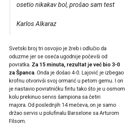
osetio nikakav bol, prošao sam test
Karlos Alkaraz
Svetski broj tri osvojio je žreb i odlučio da
oduzme jer se oseća ugodnije počevši od
povratka.
Za 15 minuta, rezultat je već bio 3-0
za Španca
. Onda je došao 4-0. Lajović je izbegao
krofnu otvorivši svoj ormarić u petom gemu. I on
je nastavio povratničku fintu tako što je u osmom
kolu prekinuo servis šampiona sa četiri
majora. Od poslednjih 14 mečeva, on je samo
držao servis u polufinalu Barselone sa Arturom
Filsom.