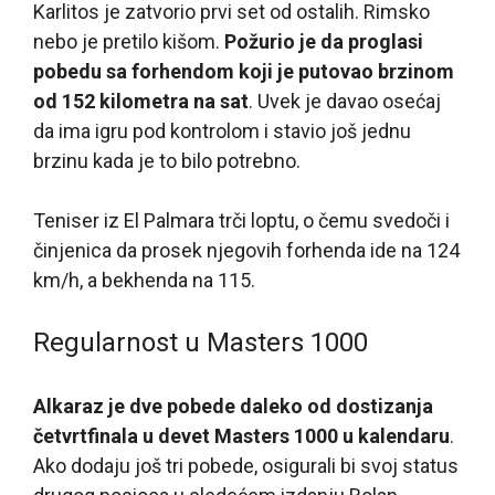
Karlitos je zatvorio prvi set od ostalih. Rimsko
nebo je pretilo kišom.
Požurio je da proglasi
pobedu sa forhendom koji je putovao brzinom
od 152 kilometra na sat
. Uvek je davao osećaj
da ima igru pod kontrolom i stavio još jednu
brzinu kada je to bilo potrebno.
Teniser iz El Palmara trči loptu, o čemu svedoči i
činjenica da prosek njegovih forhenda ide na 124
km/h, a bekhenda na 115.
Regularnost u Masters 1000
Alkaraz je dve pobede daleko od dostizanja
četvrtfinala u devet Masters 1000 u kalendaru
.
Ako dodaju još tri pobede, osigurali bi svoj status