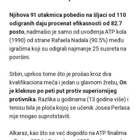
Njihova 91 utakmica pobedio na šljaci od 110
odigranih daju procenat efikasnosti od 82.7
posto
, nadmašio je samo od uvođenja ATP kola
(1990) od strane Rafaela Nadala (90.5%) među
igračima koji su odigrali najmanje 25 susreta na
površini.
Srbin, uprkos tome što je prošao kroz dva
kvalifikaciona meča i jedan u glavnom žrebu,
On
je kleknuo po peti put protiv superiornijeg
protivnika
. Razlika u godinama (13 godina više) i
tenisu bila je ploča kojoj se učenik Josea Perlasa
nije mogao suprotstaviti.
Alkaraz, kao što se već dogodilo na ATP finalima