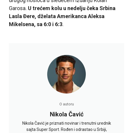
drugog nosioca u sledećem izdanju Rolan
Garosa.
U trećem kolu u nedelju čeka Srbina
Lasla Đere, dželata Amerikanca Aleksa
Mikelsena, sa 6:0 i 6:3
.
O autoru
Nikola Čavić
Nikola Čavić je priznati novinar i trenutni urednik
sajta Super Sport. Rođen i odrastao u Srbiji,