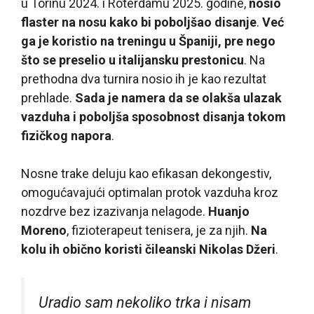
u Torinu 2024. i Roterdamu 2025. godine,
nosio
flaster na nosu kako bi poboljšao disanje
.
Već
ga je koristio na treningu u Španiji, pre nego
što se preselio u italijansku prestonicu
. Na
prethodna dva turnira nosio ih je kao rezultat
prehlade.
Sada je namera da se olakša ulazak
vazduha i poboljša sposobnost disanja tokom
fizičkog napora
.
Nosne trake deluju kao efikasan dekongestiv,
omogućavajući optimalan protok vazduha kroz
nozdrve bez izazivanja nelagode.
Huanjo
Moreno
, fizioterapeut tenisera, je za njih.
Na
kolu ih obično koristi čileanski Nikolas Džeri
.
Uradio sam nekoliko trka i nisam