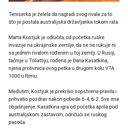
Teniserka je želela da nagradi svog rivala za to
što je postala australijska državljanka tokom rata
Marta Kostjuk je odlučila, od početka ruske
invazije na ukrajinske zemlje, da se ne rukuje ni
sa jednim rivalom rođenim u toj zemlji. U Rusiji,
tačnije u Toliattiju, rođena je Daria Kasatkina,
njena protivnica ovog petka u drugom kolu VTA
1000 u Rimu.
Međutim, Kostjuk je prekršio sopstvena pravila i
prihvatio pozdrav nakon pobede 6-4, 6-2. Sve ima
objašnjenje. Kasatkina igra od početka aprila pod
australijskom zastavom, odričući se ruskog
pasoša.