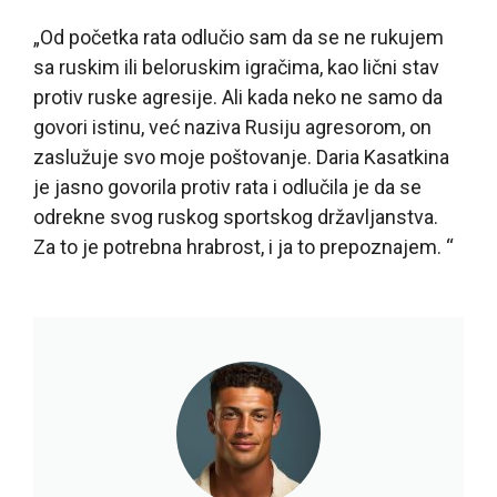
„Od početka rata odlučio sam da se ne rukujem
sa ruskim ili beloruskim igračima, kao lični stav
protiv ruske agresije. Ali kada neko ne samo da
govori istinu, već naziva Rusiju agresorom, on
zaslužuje svo moje poštovanje. Daria Kasatkina
je jasno govorila protiv rata i odlučila je da se
odrekne svog ruskog sportskog državljanstva.
Za to je potrebna hrabrost, i ja to prepoznajem. “