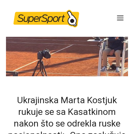
Skip
to
ME
content
Ukrajinska Marta Kostjuk
rukuje se sa Kasatkinom
nakon što se odrekla ruske