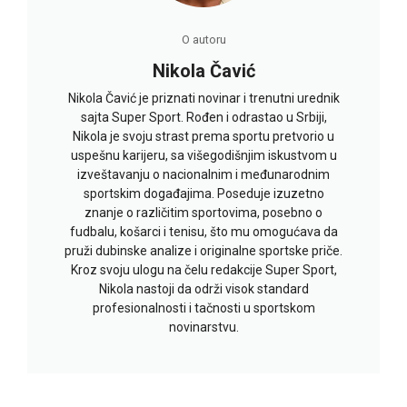
O autoru
Nikola Čavić
Nikola Čavić je priznati novinar i trenutni urednik
sajta Super Sport. Rođen i odrastao u Srbiji,
Nikola je svoju strast prema sportu pretvorio u
uspešnu karijeru, sa višegodišnjim iskustvom u
izveštavanju o nacionalnim i međunarodnim
sportskim događajima. Poseduje izuzetno
znanje o različitim sportovima, posebno o
fudbalu, košarci i tenisu, što mu omogućava da
pruži dubinske analize i originalne sportske priče.
Kroz svoju ulogu na čelu redakcije Super Sport,
Nikola nastoji da održi visok standard
profesionalnosti i tačnosti u sportskom
novinarstvu.