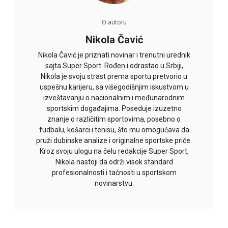
O autoru
Nikola Čavić
Nikola Čavić je priznati novinar i trenutni urednik
sajta Super Sport. Rođen i odrastao u Srbiji,
Nikola je svoju strast prema sportu pretvorio u
uspešnu karijeru, sa višegodišnjim iskustvom u
izveštavanju o nacionalnim i međunarodnim
sportskim događajima. Poseduje izuzetno
znanje o različitim sportovima, posebno o
fudbalu, košarci i tenisu, što mu omogućava da
pruži dubinske analize i originalne sportske priče.
Kroz svoju ulogu na čelu redakcije Super Sport,
Nikola nastoji da održi visok standard
profesionalnosti i tačnosti u sportskom
novinarstvu.