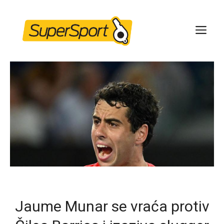
Skip
to
ME
content
Jaume Munar se vraća protiv