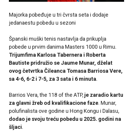
Majorka pobeđuje u tri čvrsta seta i dodaje
jedanaestu pobedu u sezoni
Španski muški tenis nastavlja da prikuplja
pobede u prvim danima Masters 1000 u Rimu.
Trijumfima Karlosa Tabernera i Roberta
Bautiste pridružio se Jaume Munar, dželat
ovog četvrtka Čileanca Tomasa Barriosa Vere,
sa 4-6, 6-2 i 7-5, za 3 sata i 6 minuta
.
Barrios Vera, the 118 of the ATP,
je zaradio kartu
za glavni žreb od kvalifikacione faze
. Munar,
polufinalista ove godine u Hong Kongu i Dalasu,
dodao je svoju treću pobedu u 2025. godini na
šljaci
.