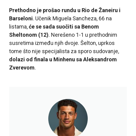
Prethodno je prošao rundu u Rio de Žaneiru i
Barseloni
. Učenik Miguela Sancheza, 66 na
listama,
će se sada suočiti sa Benom
Sheltonom (12)
. Nerešeno 1-1 u prethodnim
susretima između njih dvoje. Šelton, uprkos
tome što nije specijalista za sporo sudovanje,
dolazi od finala u Minhenu sa Aleksandrom
Zverevom
.