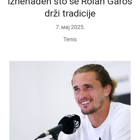
iznenađen što se Rolan Garos
drži tradicije
7. мај 2025.
Tenis