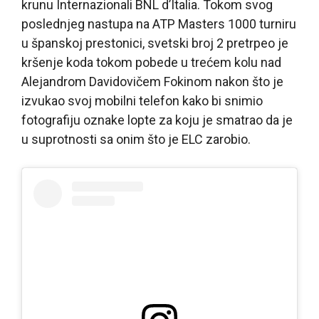
krunu Internazionali BNL d’Italia. Tokom svog
poslednjeg nastupa na ATP Masters 1000 turniru
u španskoj prestonici, svetski broj 2 pretrpeo je
kršenje koda tokom pobede u trećem kolu nad
Alejandrom Davidovičem Fokinom nakon što je
izvukao svoj mobilni telefon kako bi snimio
fotografiju oznake lopte za koju je smatrao da je
u suprotnosti sa onim što je ELC zarobio.