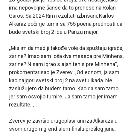
ima nepovoljne šanse da to prenese na Rolan
Garos. Sa 2024 Rim rezultati izbrisani, Karlos
Alkaraz počinje turnir sa 755 poena prednosti da
bude svetski broj 2 ide u Parizu major.
„Mislim da mediji takođe vole da spuštaju igrače,
zar ne? Imao sam loša dva meseca pre Minhena,
zar ne? Nisam igrao sjajan tenis pre Minhena“,
prokomentarisao je Zverev. „Odjednom, ja sam
kao najgori svetski broj 2 na svetu ikada. Ne
zaslužujem da budem tamo. Kao da sam tamo
jer sam osvojio turnire. Ja sam tamo jer imam
rezultate. „
Zverev je završio drugoplasirani iza Alkaraza u
svom drugom grend slem finalu prošlog juna,