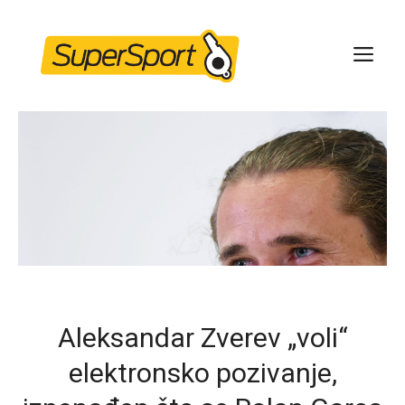
Skip
to
ME
content
Aleksandar Zverev „voli“
elektronsko pozivanje,