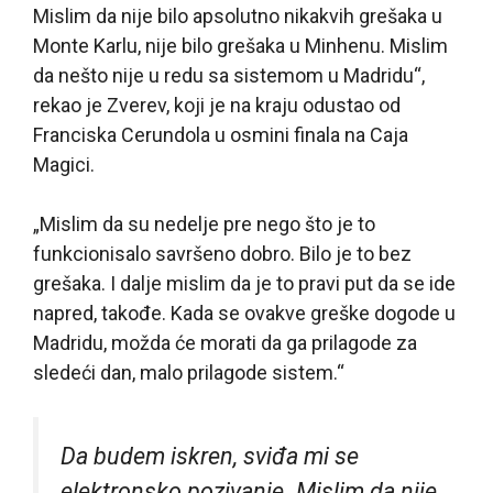
Mislim da nije bilo apsolutno nikakvih grešaka u
Monte Karlu, nije bilo grešaka u Minhenu. Mislim
da nešto nije u redu sa sistemom u Madridu“,
rekao je Zverev, koji je na kraju odustao od
Franciska Cerundola u osmini finala na Caja
Magici.
„Mislim da su nedelje pre nego što je to
funkcionisalo savršeno dobro. Bilo je to bez
grešaka. I dalje mislim da je to pravi put da se ide
napred, takođe. Kada se ovakve greške dogode u
Madridu, možda će morati da ga prilagode za
sledeći dan, malo prilagode sistem.“
Da budem iskren, sviđa mi se
elektronsko pozivanje. Mislim da nije