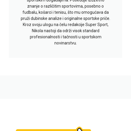
znanje o različitim sportovima, posebno o
fudbalu, košarci i tenisu, što mu omogućava da
pruži dubinske analize i originalne sportske priče.
Kroz svoju ulogu na čelu redakcije Super Sport,
Nikola nastoji da održi visok standard
profesionalnosti i tačnosti u sportskom
novinarstvu.