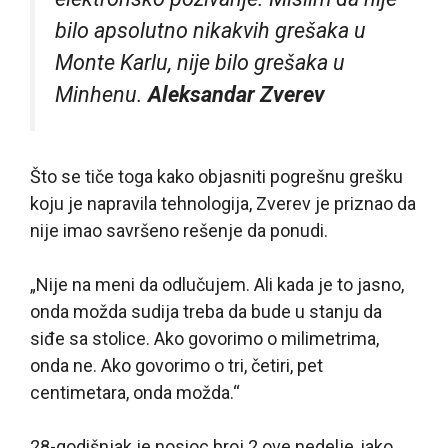
bilo apsolutno nikakvih grešaka u
Monte Karlu, nije bilo grešaka u
Minhenu.
Aleksandar Zverev
Što se tiče toga kako objasniti pogrešnu grešku
koju je napravila tehnologija, Zverev je priznao da
nije imao savršeno rešenje da ponudi.
„Nije na meni da odlučujem. Ali kada je to jasno,
onda možda sudija treba da bude u stanju da
siđe sa stolice. Ako govorimo o milimetrima,
onda ne. Ako govorimo o tri, četiri, pet
centimetara, onda možda.“
28-godišnjak je nosioc broj 2 ove nedelje, iako