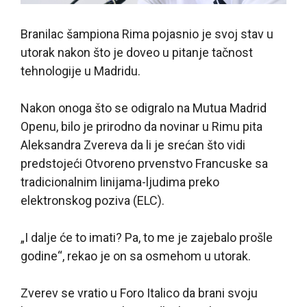
Branilac šampiona Rima pojasnio je svoj stav u
utorak nakon što je doveo u pitanje tačnost
tehnologije u Madridu.
Nakon onoga što se odigralo na Mutua Madrid
Openu, bilo je prirodno da novinar u Rimu pita
Aleksandra Zvereva da li je srećan što vidi
predstojeći Otvoreno prvenstvo Francuske sa
tradicionalnim linijama-ljudima preko
elektronskog poziva (ELC).
„I dalje će to imati? Pa, to me je zajebalo prošle
godine“, rekao je on sa osmehom u utorak.
Zverev se vratio u Foro Italico da brani svoju