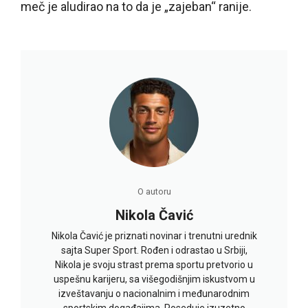
meč je aludirao na to da je „zajeban“ ranije.
O autoru
Nikola Čavić
Nikola Čavić je priznati novinar i trenutni urednik
sajta Super Sport. Rođen i odrastao u Srbiji,
Nikola je svoju strast prema sportu pretvorio u
uspešnu karijeru, sa višegodišnjim iskustvom u
izveštavanju o nacionalnim i međunarodnim
sportskim događajima. Poseduje izuzetno