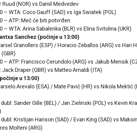
r Ruud (NOR) vs Daniil Medvedev
0 – WTA: Coco Gauff (SAD) vs Iga Swiatek (POL)
0 – ATP: Meč će biti potvrđen
0 – WTA: Arina Sabalenka (BLR) vs Elina Svitolina (UKR)
antxa Sanchez (počinje u 13:00)
arsel Granollers (ESP) / Horacio Zeballos (ARG) vs Hari He
n (GBR)
00 – ATP: Francisco Cerundolo (ARG) vs Jakub Mensik (C
: Jack Draper (GBR) vs Matteo Arnaldi (ITA)
počinje u 13:00)
arselo Arevalo (ESA) / Mate Pavić (HR) vs Nikola Mektić 
 dubl: Sander Gille (BEL) / Jan Zielinski (POL) vs Kevin K
)
 dubl: Kristijan Harison (SAD) / Evan King (SAD) vs Mak
res Molteni (ARG)