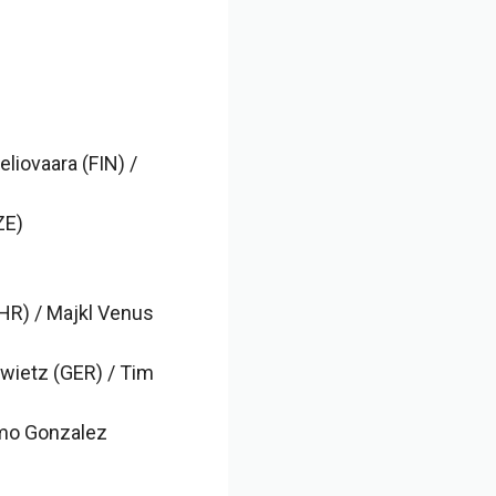
liovaara (FIN) /
ZE)
(HR) / Majkl Venus
rawietz (GER) / Tim
simo Gonzalez