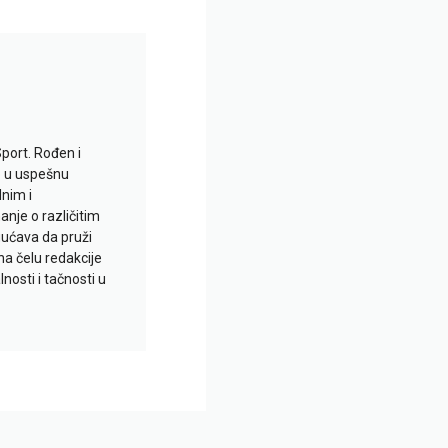
Sport. Rođen i
io u uspešnu
lnim i
je o različitim
gućava da pruži
na čelu redakcije
nosti i tačnosti u