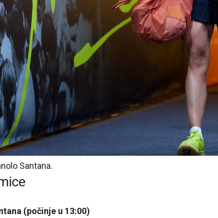
anolo Santana.
mice
tana (počinje u 13:00)