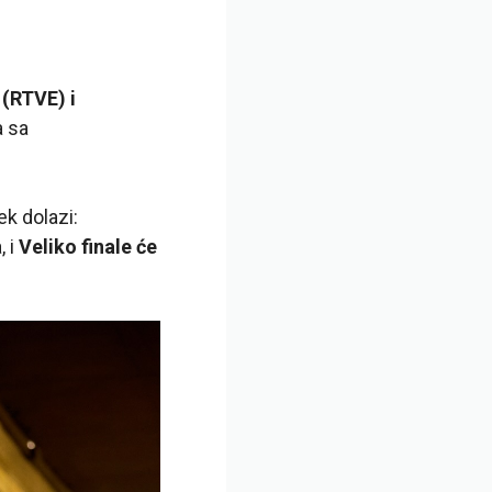
(RTVE) i
a sa
ek dolazi:
 i
Veliko finale će