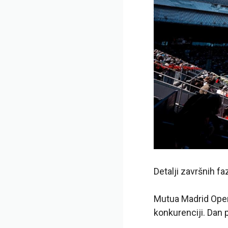
Detalji završnih f
Mutua Madrid Open 
konkurenciji. Dan p