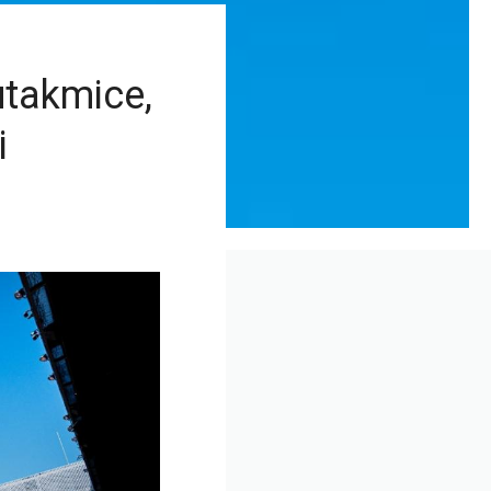
utakmice,
i