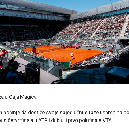
aza u Caja Mágica
počinje da dostiže svoje najodlučnije faze i samo najbol
un četvrtfinala u ATP i dublu, i prvo polufinale VTA.