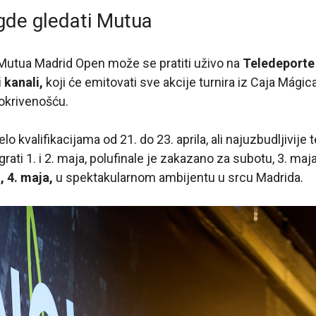
gde gledati Mutua
Mutua Madrid Open može se pratiti uživo na
Teledeporte 
i kanali,
koji će emitovati sve akcije turnira iz Caja Mágic
krivenošću.
o kvalifikacijama od 21. do 23. aprila, ali najuzbudljivije t
grati 1. i 2. maja, polufinale je zakazano za subotu, 3. maja,
u, 4. maja,
u spektakularnom ambijentu u srcu Madrida.