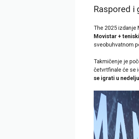
Raspored i 
The 2025 izdanje 
Movistar + tenisk
sveobuhvatnom po
Takmičenje je počel
četvrtfinale će se i
se igrati u nedelj