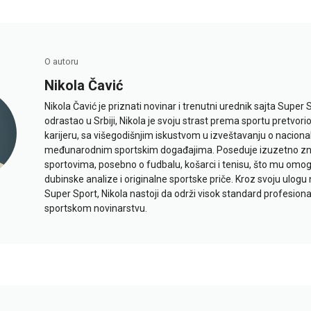
O autoru
Nikola Čavić
Nikola Čavić je priznati novinar i trenutni urednik sajta Super 
odrastao u Srbiji, Nikola je svoju strast prema sportu pretvor
karijeru, sa višegodišnjim iskustvom u izveštavanju o naciona
međunarodnim sportskim događajima. Poseduje izuzetno znan
sportovima, posebno o fudbalu, košarci i tenisu, što mu omo
dubinske analize i originalne sportske priče. Kroz svoju ulogu 
Super Sport, Nikola nastoji da održi visok standard profesional
sportskom novinarstvu.