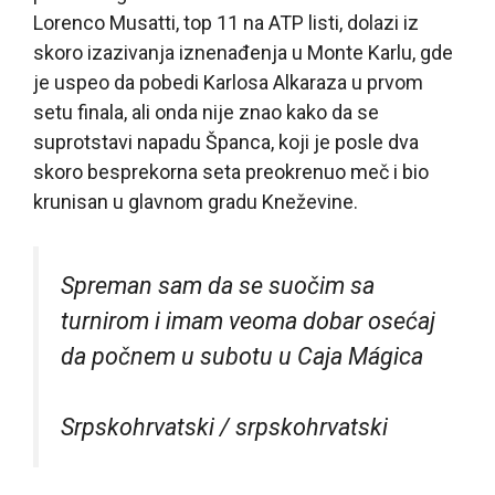
Lorenco Musatti, top 11 na ATP listi, dolazi iz
skoro izazivanja iznenađenja u Monte Karlu, gde
je uspeo da pobedi Karlosa Alkaraza u prvom
setu finala, ali onda nije znao kako da se
suprotstavi napadu Španca, koji je posle dva
skoro besprekorna seta preokrenuo meč i bio
krunisan u glavnom gradu Kneževine.
Spreman sam da se suočim sa
turnirom i imam veoma dobar osećaj
da počnem u subotu u Caja Mágica
Srpskohrvatski / srpskohrvatski