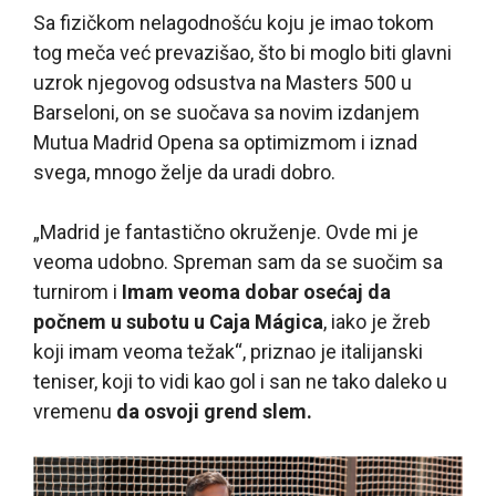
Sa fizičkom nelagodnošću koju je imao tokom
tog meča već prevazišao, što bi moglo biti glavni
uzrok njegovog odsustva na Masters 500 u
Barseloni, on se suočava sa novim izdanjem
Mutua Madrid Opena sa optimizmom i iznad
svega, mnogo želje da uradi dobro.
„Madrid je fantastično okruženje. Ovde mi je
veoma udobno. Spreman sam da se suočim sa
turnirom i
Imam veoma dobar osećaj da
počnem u subotu u Caja Mágica
, iako je žreb
koji imam veoma težak“, priznao je italijanski
teniser, koji to vidi kao gol i san ne tako daleko u
vremenu
da osvoji grend slem.