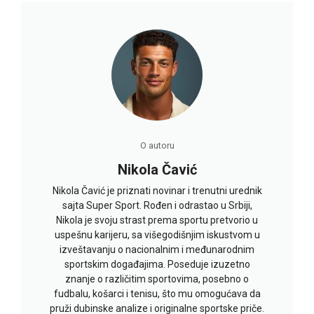
O autoru
Nikola Čavić
Nikola Čavić je priznati novinar i trenutni urednik
sajta Super Sport. Rođen i odrastao u Srbiji,
Nikola je svoju strast prema sportu pretvorio u
uspešnu karijeru, sa višegodišnjim iskustvom u
izveštavanju o nacionalnim i međunarodnim
sportskim događajima. Poseduje izuzetno
znanje o različitim sportovima, posebno o
fudbalu, košarci i tenisu, što mu omogućava da
pruži dubinske analize i originalne sportske priče.