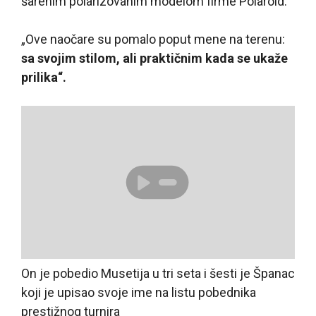
šarenim polarizovanim modelom firme Polaroid.
„Ove naočare su pomalo poput mene na terenu:
sa svojim stilom, ali praktičnim kada se ukaže
prilika“.
On je pobedio Musetija u tri seta i šesti je Španac
koji je upisao svoje ime na listu pobednika
prestižnog turnira