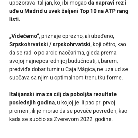
upozorava Italijan, koji bi mogao
da napravi rez i
uđe u Madrid u uvek željeni Top 10 na ATP rang
listi.
„Videćemo“
, priznaje oprezno, ali ubeđeno,
Srpskohrvatski / srpskohrvatski
, koji oštro, kao
da se radi o polaroid naočarima, gleda prema
svojoj najneposrednijoj budućnosti, i, barem,
predviđa dobar turnir u Caja Mágica, ne uzalud se
suočava sa njim u optimalnom trenutku forme.
Italijanski ima za cilj da poboljša rezultate
poslednjih godina
, u kojoj je ili pao pri prvoj
promeni, ili je morao da se povuče povređen, kao
kada se suočio sa Zverevom 2022. godine.