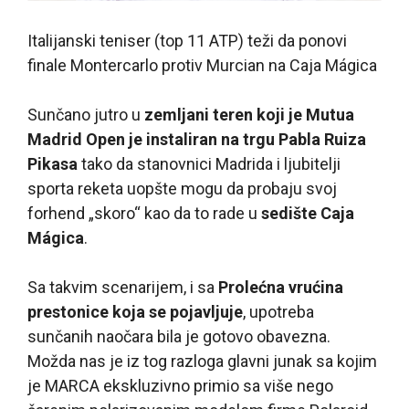
Italijanski teniser (top 11 ATP) teži da ponovi
finale Montercarlo protiv Murcian na Caja Mágica
Sunčano jutro u
zemljani teren koji je Mutua
Madrid Open je instaliran na trgu Pabla Ruiza
Pikasa
tako da stanovnici Madrida i ljubitelji
sporta reketa uopšte mogu da probaju svoj
forhend „skoro“ kao da to rade u
sedište Caja
Mágica
.
Sa takvim scenarijem, i sa
Prolećna vrućina
prestonice koja se pojavljuje
, upotreba
sunčanih naočara bila je gotovo obavezna.
Možda nas je iz tog razloga glavni junak sa kojim
je MARCA ekskluzivno primio sa više nego