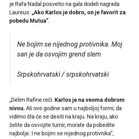
je Rafa Nadal posvetio na gala dodeli nagrada
Laureus:
„Ako Karlos je dobro, on je favorit za
pobedu Mutua“
.
Ne bojim se nijednog protivnika. Moj
san je da osvojim grend slem
Srpskohrvatski / srpskohrvatski
„Delim Rafine reči.
Karlos je na veoma dobrom
nivou.
Ali ove godine sam u najboljoj formi, da
vidimo šta će se desiti na kraju. Na kraju, ako
želite da osvojite turnir, morate da pobedite
najbolje. I ne bojim se nijednog protivnika“,