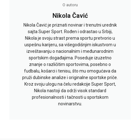
O autoru
Nikola Čavić
Nikola Čavić je priznati novinar i trenutni urednik
sajta Super Sport. Rođen i odrastao u Srbiji,
Nikola je svoju strast prema sportu pretvorio u
uspešnu karijeru, sa višegodišnjim iskustvom u
izveštavanju o nacionalnim i međunarodnim
sportskim događajima. Poseduje izuzetno
znanje o različitim sportovima, posebno o
fudbalu, košarci i tenisu, što mu omogućava da
pruži dubinske analize i originalne sportske priče.
Kroz svoju ulogu na čelu redakcije Super Sport,
Nikola nastoji da održi visok standard
profesionalnosti i tačnosti u sportskom
novinarstvu.