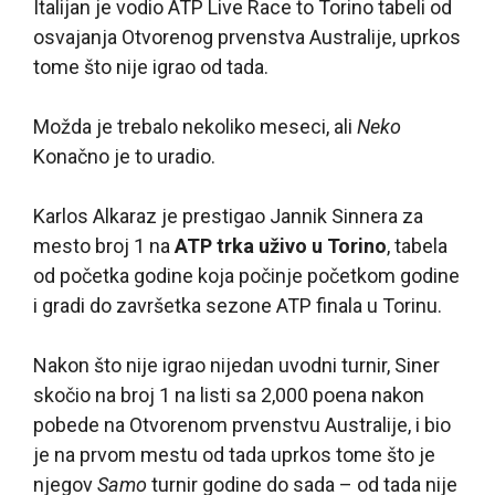
Italijan je vodio ATP Live Race to Torino tabeli od
osvajanja Otvorenog prvenstva Australije, uprkos
tome što nije igrao od tada.
Možda je trebalo nekoliko meseci, ali
Neko
Konačno je to uradio.
Karlos Alkaraz je prestigao Jannik Sinnera za
mesto broj 1 na
ATP trka uživo u Torino
, tabela
od početka godine koja počinje početkom godine
i gradi do završetka sezone ATP finala u Torinu.
Nakon što nije igrao nijedan uvodni turnir, Siner
skočio na broj 1 na listi sa 2,000 poena nakon
pobede na Otvorenom prvenstvu Australije, i bio
je na prvom mestu od tada uprkos tome što je
njegov
Samo
turnir godine do sada – od tada nije