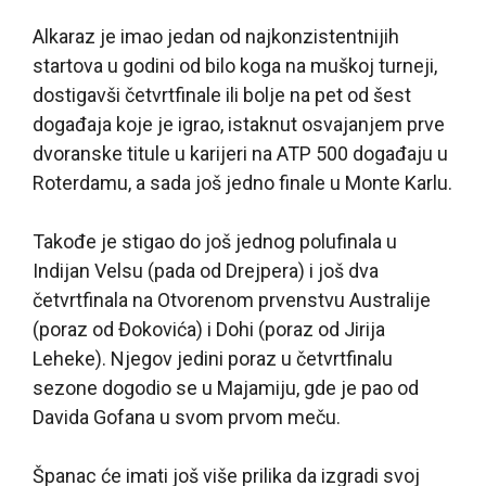
Alkaraz je imao jedan od najkonzistentnijih
startova u godini od bilo koga na muškoj turneji,
dostigavši četvrtfinale ili bolje na pet od šest
događaja koje je igrao, istaknut osvajanjem prve
dvoranske titule u karijeri na ATP 500 događaju u
Roterdamu, a sada još jedno finale u Monte Karlu.
Takođe je stigao do još jednog polufinala u
Indijan Velsu (pada od Drejpera) i još dva
četvrtfinala na Otvorenom prvenstvu Australije
(poraz od Đokovića) i Dohi (poraz od Jirija
Leheke). Njegov jedini poraz u četvrtfinalu
sezone dogodio se u Majamiju, gde je pao od
Davida Gofana u svom prvom meču.
Španac će imati još više prilika da izgradi svoj