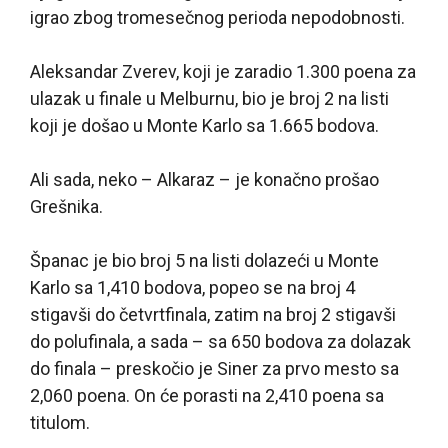
igrao zbog tromesečnog perioda nepodobnosti.
Aleksandar Zverev, koji je zaradio 1.300 poena za
ulazak u finale u Melburnu, bio je broj 2 na listi
koji je došao u Monte Karlo sa 1.665 bodova.
Ali sada, neko – Alkaraz – je konačno prošao
Grešnika.
Španac je bio broj 5 na listi dolazeći u Monte
Karlo sa 1,410 bodova, popeo se na broj 4
stigavši do četvrtfinala, zatim na broj 2 stigavši
do polufinala, a sada – sa 650 bodova za dolazak
do finala – preskočio je Siner za prvo mesto sa
2,060 poena. On će porasti na 2,410 poena sa
titulom.