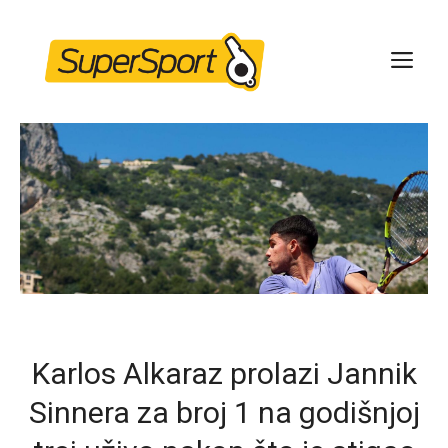
Skip
to
ME
content
Karlos Alkaraz prolazi Jannik
Sinnera za broj 1 na godišnjoj