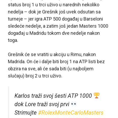
status broj 1 u trci uživo u narednih nekoliko
nedelja – dok je Grešnik još uvek odsutan sa
turneje – jer igra ATP 500 događaj u Barseloni
sledeće nedelje, a zatim još jedan Masters 1000
događaj u Madridu tokom dve nedelje nakon
toga.
Grešnik će se vratiti u akciju u Rimu, nakon
Madrida. On će i dalje biti broj 1 na ATP listi bez
obzira na sve, ali će sada biti (u najboljem
slučaju) broj 2 u trci uživo.
Karlos traži svoj šesti ATP 1000
dok Lore traži svoj prvi
Strimujte
#RolexMonteCarloMasters