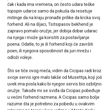
čak i kada ima vremena, on često udara teške
topspin udarce samo da pokuša da resetuje
mitinge da na kraju pronađe prilike da krcka svoj
forhend. Ali na šljaci, Tsitsipasov bekhend je
zapravo pomalo oružje, jer dobija dobar udarac
na njega i može ga koristiti za postavljanje
poena. Odatle, to je ili forhend koji će završiti
poen, ili njegova sposobnost da juri mrežu i
odloži voleje.
Što se tiče ovog meča, vidim da Cicipas radi kroz
svoje servis igre malo lakše od Musettija, koji još
uvek ima posla kako bi njegov servis bio ozbiljno
oružje. Takođe mi se sviđa da Cicipas pobeđuje
u većini forhend razmena. A Cicipas samo bolje
razume šta je potrebno za pobedu u ovakvim