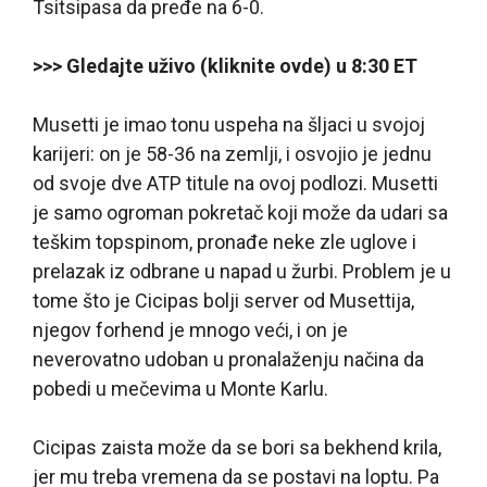
Tsitsipasa da pređe na 6-0.
>>> Gledajte uživo (kliknite ovde) u 8:30 ET
Musetti je imao tonu uspeha na šljaci u svojoj
karijeri: on je 58-36 na zemlji, i osvojio je jednu
od svoje dve ATP titule na ovoj podlozi. Musetti
je samo ogroman pokretač koji može da udari sa
teškim topspinom, pronađe neke zle uglove i
prelazak iz odbrane u napad u žurbi. Problem je u
tome što je Cicipas bolji server od Musettija,
njegov forhend je mnogo veći, i on je
neverovatno udoban u pronalaženju načina da
pobedi u mečevima u Monte Karlu.
Cicipas zaista može da se bori sa bekhend krila,
jer mu treba vremena da se postavi na loptu. Pa