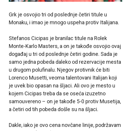
Grk je osvojio tri od poslednje četiri titule u
Monaku, i imao je mnogo uspeha protiv Italijana.
Stefanos Cicipas je branilac titule na Rolek
Monte-Karlo Masters, a on je takođe osvojio ovaj
događaj u tri od poslednje četiri godine. Sada je
samo jedna pobeda daleko od rezervacije mesta
u drugom polufinalu. Njegov protivnik će biti
Lorenco Musetti, veoma talentovani Italijan koji
je uvek bio opasan na šljaci. Ali ovo je mesto u
kojem Cicipas treba da se oseća izuzetno
samouvereno – on je takođe 5-0 protiv Musetija,
a četiri od tih pobeda došle su na šljaci.
Dakle, iako je ovo cena novčane linije, podržavam