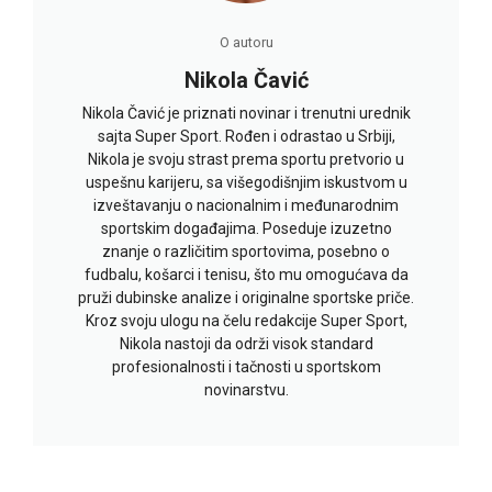
O autoru
Nikola Čavić
Nikola Čavić je priznati novinar i trenutni urednik
sajta Super Sport. Rođen i odrastao u Srbiji,
Nikola je svoju strast prema sportu pretvorio u
uspešnu karijeru, sa višegodišnjim iskustvom u
izveštavanju o nacionalnim i međunarodnim
sportskim događajima. Poseduje izuzetno
znanje o različitim sportovima, posebno o
fudbalu, košarci i tenisu, što mu omogućava da
pruži dubinske analize i originalne sportske priče.
Kroz svoju ulogu na čelu redakcije Super Sport,
Nikola nastoji da održi visok standard
profesionalnosti i tačnosti u sportskom
novinarstvu.