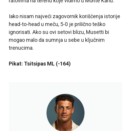
ratovima na terenu koje vidimo u Monte Karlu.
Iako nisam najveći zagovornik korišćenja istorije
head-to-head u meču, 5-0 je prilično teško
ignorisati. Ako su ovi setovi blizu, Musetti bi
mogao malo da sumnja u sebe u ključnim
trenucima.
Pikat: Tsitsipas ML (-164)