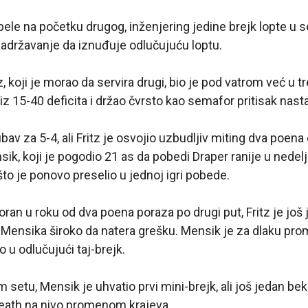
bele na početku drugog, inženjering jedine brejk lopte u s
državanje da iznuđuje odlučujuću loptu.
z, koji je morao da servira drugi, bio je pod vatrom već u
z 15-40 deficita i držao čvrsto kao semafor pritisak nasta
bav za 5-4, ali Fritz je osvojio uzbudljiv miting dva poena
ik, koji je pogodio 21 as da pobedi Draper ranije u nedelj
to je ponovo preselio u jednoj igri pobede.
oran u roku od dva poena poraza po drugi put, Fritz je jo
 Mensika široko da natera grešku. Mensik je za dlaku pr
ao u odlučujući taj-brejk.
om setu, Mensik je uhvatio prvi mini-brejk, ali još jedan 
Death na nivo promenom krajeva.