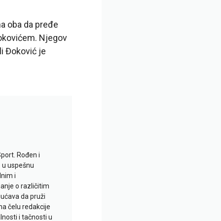
 na oba da pređe
 Đokovićem. Njegov
i Đoković je
Sport. Rođen i
io u uspešnu
lnim i
je o različitim
gućava da pruži
na čelu redakcije
nosti i tačnosti u