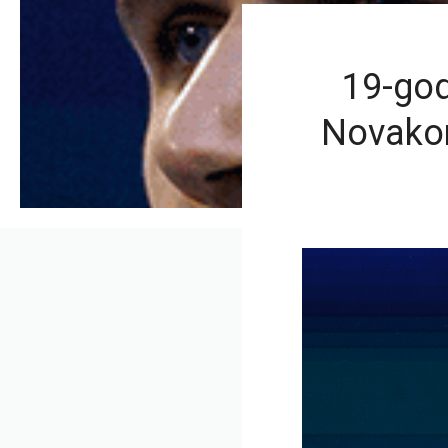
19-god
Novakom