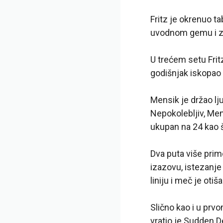
Fritz je okrenuo ta
uvodnom gemu i za
U trećem setu Frit
godišnjak iskopao i
Mensik je držao lju
Nepokolebljiv, Mens
ukupan na 24 kao š
Dva puta više prim
izazovu, istezanje
liniju i meč je otiš
Slično kao i u prv
vratio je Sudden 