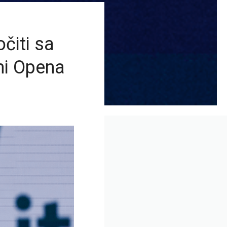
čiti sa
mi Opena