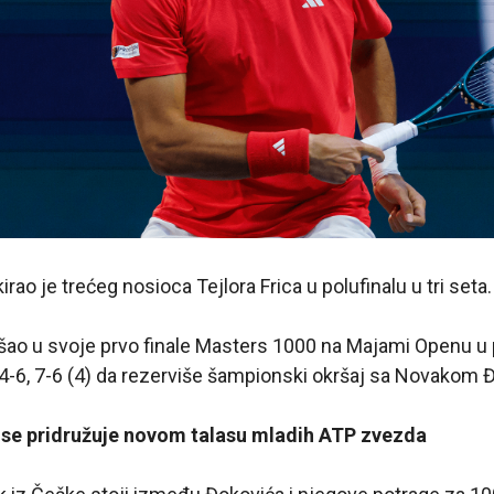
irao je trećeg nosioca Tejlora Frica u polufinalu u tri seta.
ao u svoje prvo finale Masters 1000 na Majami Openu u p
4), 4-6, 7-6 (4) da rezerviše šampionski okršaj sa Novakom
k se pridružuje novom talasu mladih ATP zvezda