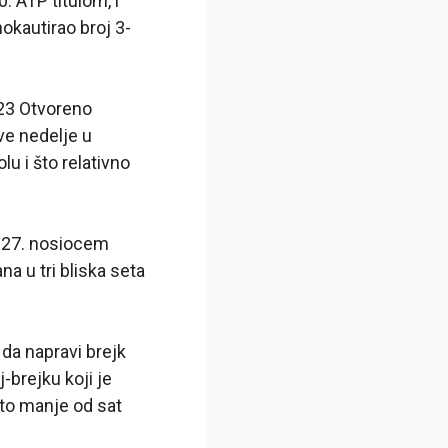
 ATP titulom, i
okautirao broj 3-
023 Otvoreno
ve nedelje u
 i što relativno
a 27. nosiocem
a u tri bliska seta
 da napravi brejk
j-brejku koji je
što manje od sat