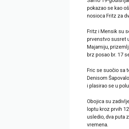
Samo 19-godišnjak 
pokazao se kao ošt
nosioca Fritz za d
Fritz i Mensik su 
prvenstvo susret u
Majamiju, prizeml
brz posao br. 17 se
Fric se suočio sa 
Denisom Šapovalovo
i plasirao se u po
Obojica su zadivlj
loptu kroz prvih 12
usledio, dva puta 
vremena.