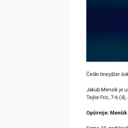
Češki tinejdžer šok
Jakub Mensik je uš
Tejlor Fric, 7-6 (
Opširnije: Menši