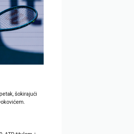
etak, šokirajući
 Đokovićem.