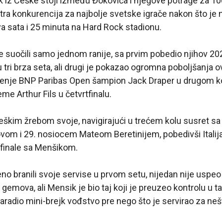
iz Češke stoji između Đokovića i njegove potrage za 100.
ra konkurencija za najbolje svetske igrače nakon što je n
va sata i 25 minuta na Hard Rock stadionu.
se suočili samo jednom ranije, sa prvim pobedio njihov 2
 tri brza seta, ali drugi je pokazao ogromna poboljšanja o
jenje BNP Paribas Open šampion Jack Draper u drugom kolu
me Arthur Fils u četvrtfinalu.
teškim žrebom svoje, navigirajući u trećem kolu susret s
m i 29. nosiocem Mateom Beretinijem, pobedivši Italijan
lufinale sa Menšikom.
eno branili svoje servise u prvom setu, nijedan nije uspeo
 gemova, ali Mensik je bio taj koji je preuzeo kontrolu u ta
zaradio mini-brejk vođstvo pre nego što je servirao za ne