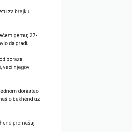
etu za brejk u
 trećem gemu; 27-
vio da gradi.
 od poraza.
i, veći njegov
š jednom dorastao
omašio bekhend uz
bekhend promašaj