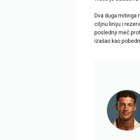
Dva duga mitinga n
ciljnu liniju i rez
poslednji meč prot
izašao kao pobedni