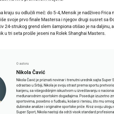
a kraju su odlučili meč: do 5-4, Mensik je nadživeo Frica
erviše svoje prvo finale Mastersa i njegov drugi susret sa
iv 24-strukog grend slem šampiona otišao je na daljinu, al
k u tri seta prošle jeseni na Rolek Shanghai Masters.
O autoru
Nikola Čavić
Nikola Čavić je priznati novinar i trenutni urednik sajta Super 
odrastao u Srbiji, Nikola je svoju strast prema sportu pretvor
karijeru, sa višegodišnjim iskustvom u izveštavanju o naciona
međunarodnim sportskim događajima. Poseduje izuzetno znan
sportovima, posebno o fudbalu, košarci i tenisu, što mu omo
dubinske analize i originalne sportske priče. Kroz svoju ulogu 
Super Sport, Nikola nastoji da održi visok standard profesional