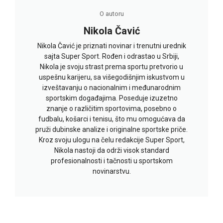
O autoru
Nikola Čavić
Nikola Čavić je priznati novinar i trenutni urednik
sajta Super Sport. Rođen i odrastao u Srbiji,
Nikola je svoju strast prema sportu pretvorio u
uspešnu karijeru, sa višegodišnjim iskustvom u
izveštavanju o nacionalnim i međunarodnim
sportskim događajima. Poseduje izuzetno
znanje o različitim sportovima, posebno o
fudbalu, košarci i tenisu, što mu omogućava da
pruži dubinske analize i originalne sportske priče.
Kroz svoju ulogu na čelu redakcije Super Sport,
Nikola nastoji da održi visok standard
profesionalnosti i tačnosti u sportskom
novinarstvu.