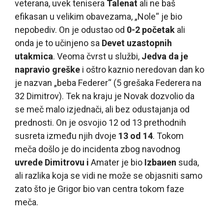
veterana, uvek tenisera
Talenat
ali ne baš
efikasan u velikim obavezama, „Nole“ je bio
nepobediv. On je odustao od
0-2 početak
ali
onda je to učinjeno sa
Devet uzastopnih
utakmica
. Veoma čvrst u službi,
Jedva da je
napravio greške
i oštro kaznio neredovan dan ko
je nazvan „beba Federer“ (5 grešaka Federera na
32 Dimitrov). Tek na kraju je Novak dozvolio da
se meč malo izjednači, ali bez odustajanja od
prednosti. On je osvojio 12 od 13 prethodnih
susreta između njih dvoje
13 od 14
. Tokom
meča došlo je do incidenta zbog navodnog
uvrede Dimitrovu i
Amater je bio
Izbaиen
suda,
ali razlika koja se vidi ne može se objasniti samo
zato što je Grigor bio van centra tokom faze
meča.