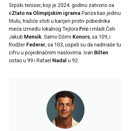
Srpski teniser, koji je 2024. godinu zatvorio sa
e
Zlato na Olimpijskim igrama
Pariza kao jedinu
titulu, tražiće stoti u karijeri protiv pobednika
meča između lokalnog Tejlora
Fric
i mladi Čeh
Jakub
Mensik
. Samo Džimi
Konors
, sa 109, i
Rodžer
Federer
, sa 103, uspeli su da nadmaše tu
cifru u pojedinačnim naslovima. Ivan
Bilten
ostao u 99 i Rafael
Nadal
u 92.