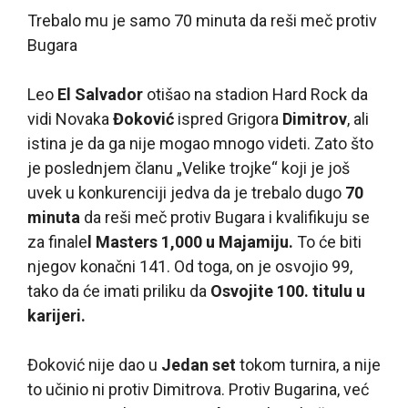
Trebalo mu je samo 70 minuta da reši meč protiv
Bugara
Leo
El Salvador
otišao na stadion Hard Rock da
vidi Novaka
Đoković
ispred Grigora
Dimitrov
, ali
istina je da ga nije mogao mnogo videti. Zato što
je poslednjem članu „Velike trojke“ koji je još
uvek u konkurenciji jedva da je trebalo dugo
70
minuta
da reši meč protiv Bugara i kvalifikuju se
za finale
l Masters 1,000 u Majamiju.
To će biti
njegov konačni 141. Od toga, on je osvojio 99,
tako da će imati priliku da
Osvojite 100. titulu u
karijeri.
Đoković nije dao u
Jedan set
tokom turnira, a nije
to učinio ni protiv Dimitrova. Protiv Bugarina, već