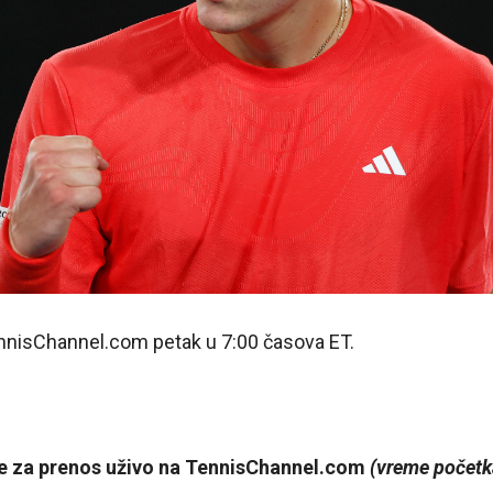
nnisChannel.com petak u 7:00 časova ET.
de za prenos uživo na TennisChannel.com
(vreme početk