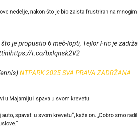
, ove nedelje, nakon što je bio zaista frustriran na mnogim
to je propustio 6 meč-lopti, Tejlor Fric je zadrž
ttinihttps://t.co/bxIqnsk2V2
ennis)
NTPARK 2025 SVA PRAVA ZADRŽANA
živi u Majamiju i spava u svom krevetu.
j auto, spavati u svom krevetu“, kaže on. „Dobro smo radil
slove.“