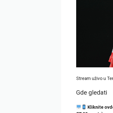
Stream uživo u Te
Gde gledati
Kliknite ov