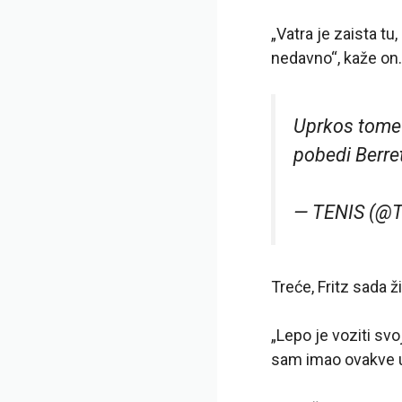
„Vatra je zaista tu
nedavno“, kaže on.
Uprkos tome š
pobedi Berre
— TENIS (@T
Treće, Fritz sada 
„Lepo je voziti svo
sam imao ovakve u