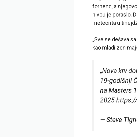
forhend, a njegov
nivou je poraslo. 
meteorita u tinejd
„Sve se dešava sa
kao mladi zen majst
„Nova krv do
19-godišnji 
na Masters 1
2025 https:
— Steve Tig