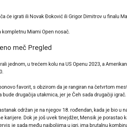
 će igrati ili Novak Đoković ili Grigor Dimitrov u finalu 
za kompletnu Miami Open nosač.
reno meč Pregled
igrali jednom, u trećem kolu na US Openu 2023, a Amerika
0.
 ponovo favorit, s obzirom da je rangiran na četvrtom mest
da bude drugačija utakmica, jer je Čeh sada drugačiji igrač.
astanak održan je na njegov 18. rođendan, kada je bio u 
e karijere. Dok je još uvek tinejdžer, Mensik je porastao 
rvis je sada među najboljima u igri, ima brutalnu kombina