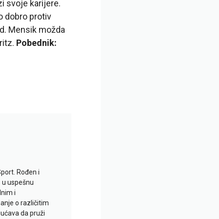
i svoje karijere.
o dobro protiv
end. Mensik možda
ritz.
Pobednik:
Sport. Rođen i
io u uspešnu
lnim i
je o različitim
gućava da pruži