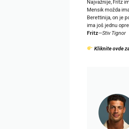
Najvažnije, Fritz i
Mensik možda ima ve
Berettinija, on j
ima još jednu oprem
Fritz
—
Stiv Tignor
Kliknite ovde z