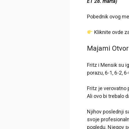
ET 28. marta)
Pobednik ovog meča
Kliknite ovde 
Majami Otvo
Fritz i Mensik su 
porazu, 6-1, 6-2, 6-
Fritz je verovatno
Ali ovo bi trebalo 
Njihov poslednji s
svoje profesionaln
pogledu. Njegov se