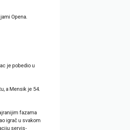
Majami Opena.
nac je pobedio u
u, a Mensik je 54.
najranijim fazama
kao igrač u svakom
ciju servis-