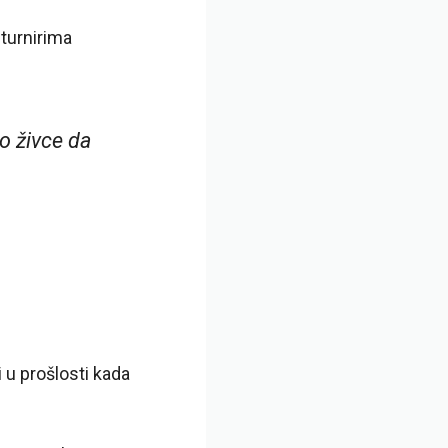
 turnirima
ao živce da
i u prošlosti kada