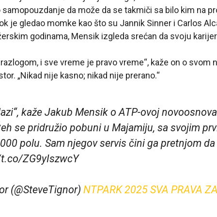
o samopouzdanje da može da se takmiči sa bilo kim na p
Dok je gledao momke kao što su Jannik Sinner i Carlos Al
žerskim godinama, Mensik izgleda srećan da svoju karijer
 razlogom, i sve vreme je pravo vreme“, kaže on o svom n
or. „Nikad nije kasno; nikad nije prerano.“
lazi“, kaže Jakub Mensik o ATP-ovoj novoosnova
Čeh se pridružio pobuni u Majamiju, sa svojim pr
000 polu. Sam njegov servis čini ga pretnjom da 
//t.co/ZG9yIszwcY
nor (@SteveTignor)
NTPARK 2025 SVA PRAVA 