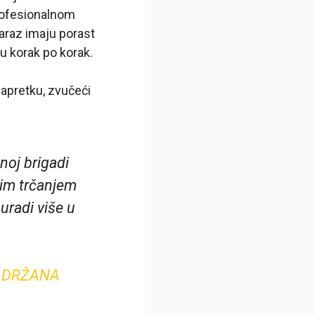
rofesionalnom
caraz imaju porast
u korak po korak.
apretku, zvučeći
noj brigadi
vim trčanjem
uradi više u
ZADRŽANA