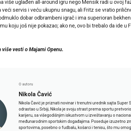
ma više uglađen all-around igru nego Mensik radi u ovoj faz
ći servis i veću ukupnu snagu, ali Fritz se vratio priličn
e podmuklo dobar odbrambeni igrač i ima superioran bekh
u koju još nije pokazao; ako ne, ovo bi trebalo da ide u F
a više vesti o Majami Openu.
O autoru
Nikola Čavić
Nikola Čavić je priznati novinar i trenutni urednik sajta Super 
odrastao u Srbiji, Nikola je svoju strast prema sportu pretvor
karijeru, sa višegodišnjim iskustvom u izveštavanju o naciona
međunarodnim sportskim događajima. Poseduje izuzetno znan
sportovima, posebno o fudbalu, košarci i tenisu, što mu omo