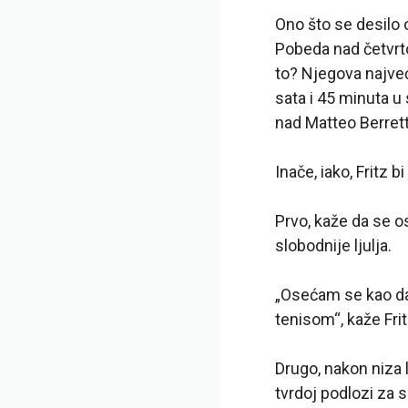
Ono što se desilo 
Pobeda nad četvrto
to? Njegova najveć
sata i 45 minuta u 
nad Matteo Berrett
Inače, iako, Fritz 
Prvo, kaže da se o
slobodnije ljulja.
„Osećam se kao da
tenisom“, kaže Fri
Drugo, nakon niza 
tvrdoj podlozi za 