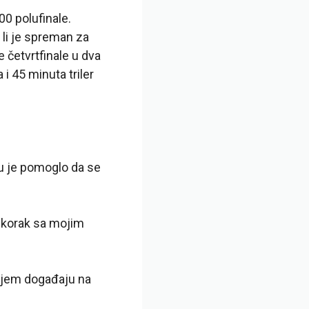
00 polufinale.
 li je spreman za
 četvrtfinale u dva
i 45 minuta triler
mu je pomoglo da se
 korak sa mojim
dnjem događaju na