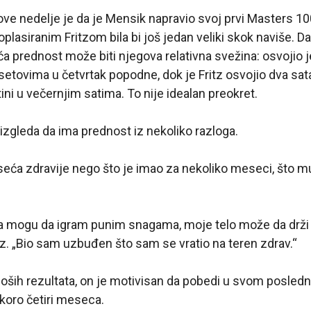
ove nedelje je da je Mensik napravio svoj prvi Masters 10
plasiranim Fritzom bila bi još jedan veliki skok naviše. Da
a prednost može biti njegova relativna svežina: osvojio je
setovima u četvrtak popodne, dok je Fritz osvojio dva sata 
ini u večernjim satima. To nije idealan preokret.
bi izgleda da ima prednost iz nekoliko razloga.
seća zdravije nego što je imao za nekoliko meseci, što 
 mogu da igram punim snagama, moje telo može da drži
tz. „Bio sam uzbuđen što sam se vratio na teren zdrav.“
loših rezultata, on je motivisan da pobedi u svom posle
skoro četiri meseca.