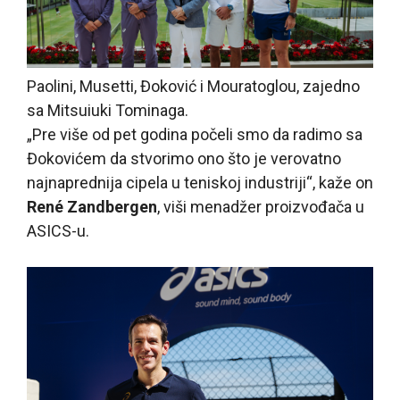
Paolini, Musetti, Đoković i Mouratoglou, zajedno
sa Mitsuiuki Tominaga.
„Pre više od pet godina počeli smo da radimo sa
Đokovićem da stvorimo ono što je verovatno
najnaprednija cipela u teniskoj industriji“, kaže on
René Zandbergen
, viši menadžer proizvođača u
ASICS-u.