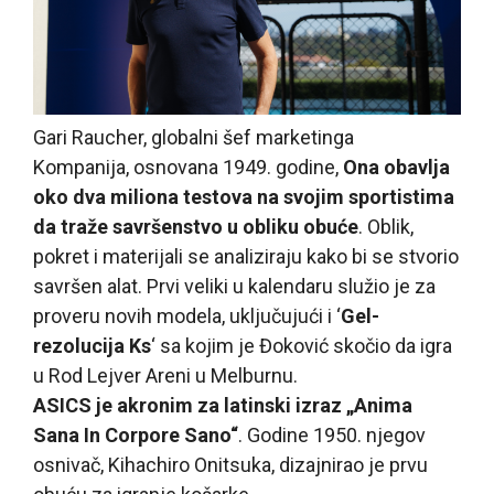
Gari Raucher, globalni šef marketinga
Kompanija, osnovana 1949. godine,
Ona obavlja
oko dva miliona testova na svojim sportistima
da traže savršenstvo u obliku obuće
. Oblik,
pokret i materijali se analiziraju kako bi se stvorio
savršen alat. Prvi veliki u kalendaru služio je za
proveru novih modela, uključujući i ‘
Gel-
rezolucija Ks
‘ sa kojim je Đoković skočio da igra
u Rod Lejver Areni u Melburnu.
ASICS je akronim za latinski izraz „Anima
Sana In Corpore Sano“
. Godine 1950. njegov
osnivač, Kihachiro Onitsuka, dizajnirao je prvu