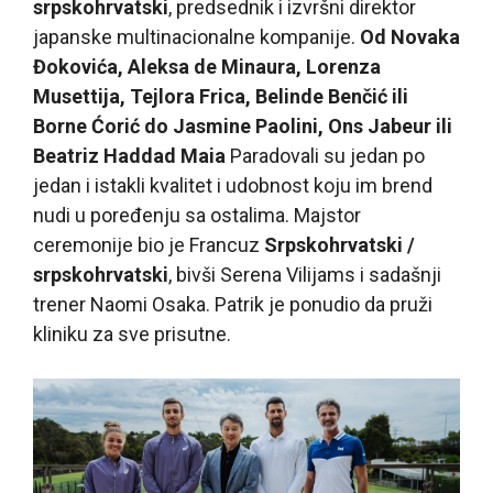
srpskohrvatski
, predsednik i izvršni direktor
japanske multinacionalne kompanije.
Od Novaka
Đokovića, Aleksa de Minaura, Lorenza
Musettija, Tejlora Frica, Belinde Benčić ili
Borne Ćorić do Jasmine Paolini, Ons Jabeur ili
Beatriz Haddad Maia
Paradovali su jedan po
jedan i istakli kvalitet i udobnost koju im brend
nudi u poređenju sa ostalima. Majstor
ceremonije bio je Francuz
Srpskohrvatski /
srpskohrvatski
, bivši Serena Vilijams i sadašnji
trener Naomi Osaka. Patrik je ponudio da pruži
kliniku za sve prisutne.