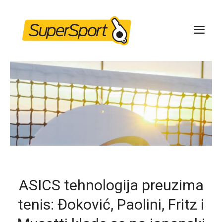
Skip
to
ME
content
ASICS tehnologija preuzima
tenis: Đoković, Paolini, Fritz i