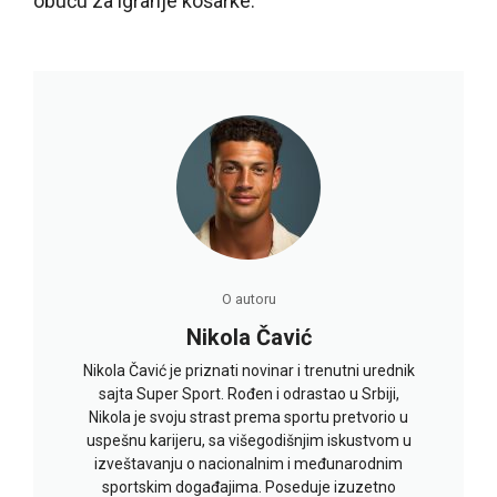
obuću za igranje košarke.
O autoru
Nikola Čavić
Nikola Čavić je priznati novinar i trenutni urednik
sajta Super Sport. Rođen i odrastao u Srbiji,
Nikola je svoju strast prema sportu pretvorio u
uspešnu karijeru, sa višegodišnjim iskustvom u
izveštavanju o nacionalnim i međunarodnim
sportskim događajima. Poseduje izuzetno