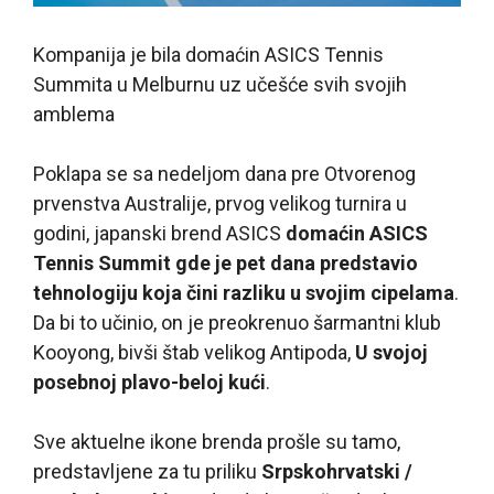
Kompanija je bila domaćin ASICS Tennis
Summita u Melburnu uz učešće svih svojih
amblema
Poklapa se sa nedeljom dana pre Otvorenog
prvenstva Australije, prvog velikog turnira u
godini, japanski brend ASICS
domaćin ASICS
Tennis Summit gde je pet dana predstavio
tehnologiju koja čini razliku u svojim cipelama
.
Da bi to učinio, on je preokrenuo šarmantni klub
Kooyong, bivši štab velikog Antipoda,
U svojoj
posebnoj plavo-beloj kući
.
Sve aktuelne ikone brenda prošle su tamo,
predstavljene za tu priliku
Srpskohrvatski /