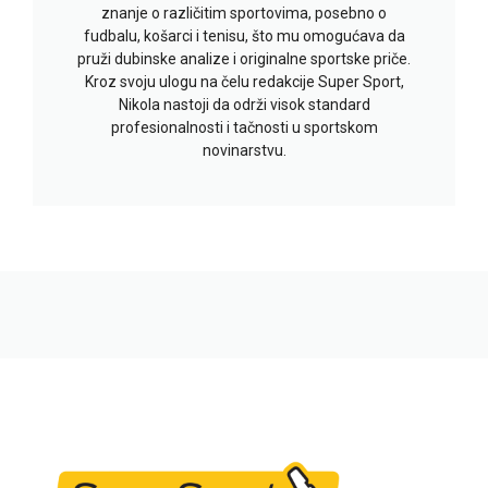
znanje o različitim sportovima, posebno o
fudbalu, košarci i tenisu, što mu omogućava da
pruži dubinske analize i originalne sportske priče.
Kroz svoju ulogu na čelu redakcije Super Sport,
Nikola nastoji da održi visok standard
profesionalnosti i tačnosti u sportskom
novinarstvu.