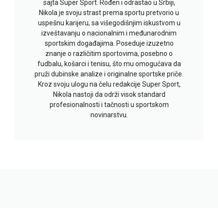
sajta Super Sport. Rođen i odrastao u Srbiji,
Nikola je svoju strast prema sportu pretvorio u
uspešnu karijeru, sa višegodišnjim iskustvom u
izveštavanju o nacionalnim i međunarodnim
sportskim događajima. Poseduje izuzetno
znanje o različitim sportovima, posebno o
fudbalu, košarci i tenisu, što mu omogućava da
pruži dubinske analize i originalne sportske priče.
Kroz svoju ulogu na čelu redakcije Super Sport,
Nikola nastoji da održi visok standard
profesionalnosti i tačnosti u sportskom
novinarstvu.