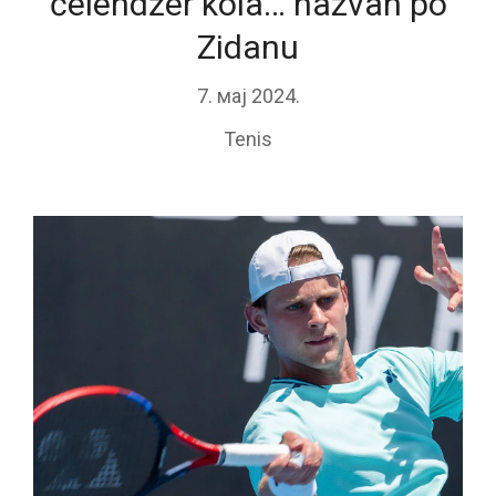
čelendžer kola… nazvan po
Zidanu
7. мај 2024.
Tenis