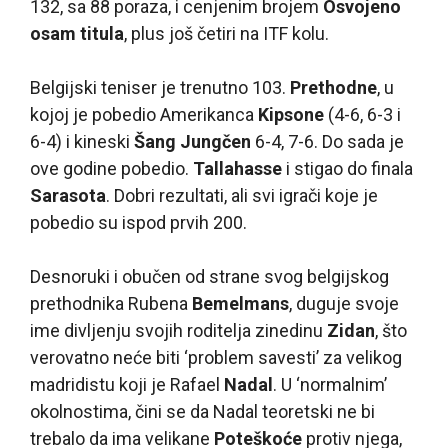
132, sa 88 poraza, i cenjenim brojem
Osvojeno
osam titula
, plus još četiri na ITF kolu.
Belgijski teniser je trenutno 103.
Prethodne
, u
kojoj je pobedio Amerikanca
Kipsone
(4-6, 6-3 i
6-4) i kineski
Šang Jungčen
6-4, 7-6. Do sada je
ove godine pobedio.
Tallahasse
i stigao do finala
Sarasota
. Dobri rezultati, ali svi igrači koje je
pobedio su ispod prvih 200.
Desnoruki i obučen od strane svog belgijskog
prethodnika Rubena
Bemelmans
, duguje svoje
ime divljenju svojih roditelja zinedinu
Zidan
, što
verovatno neće biti ‘problem savesti’ za velikog
madridistu koji je Rafael
Nadal
. U ‘normalnim’
okolnostima, čini se da Nadal teoretski ne bi
trebalo da ima velikane
Poteškoće
protiv njega,