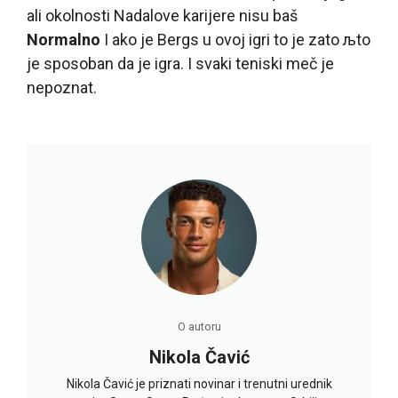
ali okolnosti Nadalove karijere nisu baš
Normalno
I ako je Bergs u ovoj igri to je zato љto
je sposoban da je igra. I svaki teniski meč je
nepoznat.
O autoru
Nikola Čavić
Nikola Čavić je priznati novinar i trenutni urednik