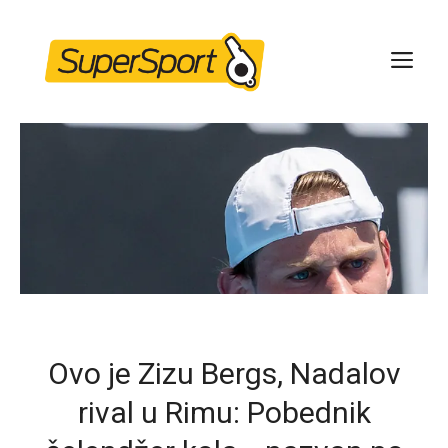
Skip
to
ME
content
Ovo je Zizu Bergs, Nadalov
rival u Rimu: Pobednik