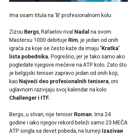
Ima osam titula na ‘B’ profesionalnom kolu
Z
izou
Bergs
, Rafaelov rival
Nadal
na svom
Mastersu 1000 debituje
Rim
, je jedan od onih
igrača za koje se često kaže da imaju
‘Kratka’
lista pobednika.
Pogrešno, jer je tako samo ako
pogledate njegove mečeve na ATP kolo. Zato što
je belgijski teniser zapravo jedan od onih koji,
kao
Najveći deo profesionalnih tenisera
, oni
uglavnom razvijaju svoj kalendar na kolo
Challenger i ITF.
Bergs, u stvari, nije teniser
Roman
. Ima 24
godine i iako njegov rekord beleži samo 23 MEČA
ATP singla sa devet pobeda, na turneji
Izazivaи