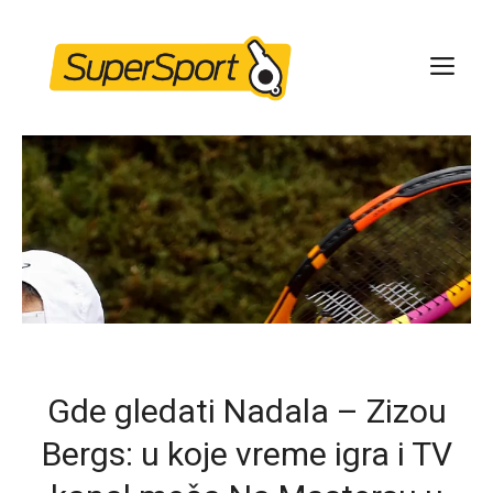
Skip
to
ME
content
Gde gledati Nadala – Zizou
Bergs: u koje vreme igra i TV