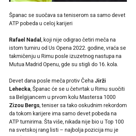
Španac se suočava sa teniserom sa samo devet
ATP pobeda u celoj karijeri
Rafael Nadal
, koji nije odigrao četiri meča na
istom turniru od Us Opena 2022. godine, vraća se
takmičenju u Rimu posle izuzetnog nastupa na
Mutua Madrid Openu, gde su stigli do 16. kola.
Devet dana posle meča protiv Čeha
Jirži
Lehecka
, Španac će se u četvrtak u Rimu suočiti
sa Belgijancem u prvom kolu Mastersa 1000
Zizou Bergs
, teniser sa tako oskudnim rekordom
da tokom karijere ima samo devet pobeda na
ATP turnirima. Šta više, nikada nije bio u Top 100
na svetskoj rang listi – najbolja pozicija mu je