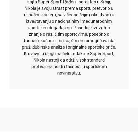
sajta Super Sport. Rođen i odrastao u Srbiji,
Nikola je svoju strast prema sportu pretvorio u
uspešnu karijeru, sa višegodišnjim iskustvom u
izveštavanju o nacionalnim i međunarodnim
sportskim događajima. Poseduje izuzetno
znanje o različitim sportovima, posebno o
fudbalu, košarci i tenisu, što mu omogućava da
pruži dubinske analize i originalne sportske priče.
Kroz svoju ulogu na čelu redakcije Super Sport,
Nikola nastoji da održi visok standard
profesionalnosti i tačnosti u sportskom
novinarstvu.