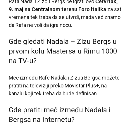
Rafa Nadal i Zizou Bergs će igrati ovo
Četvrtak,
9. maj na Centralnom terenu Foro Italika
za sat
vremena tek treba da se utvrdi, mada već znamo
da Rafa ne voli da igra noću.
Gde gledati Nadala – Zizu Bergs u
prvom kolu Mastersa u Rimu 1000
na TV-u?
Meč između Rafe Nadala i Zizua Bergsa možete
pratiti na televiziji preko Movistar Plus+, na
kanalu koji tek treba da bude definisan.
Gde pratiti meč između Nadala i
Bergsa na internetu?