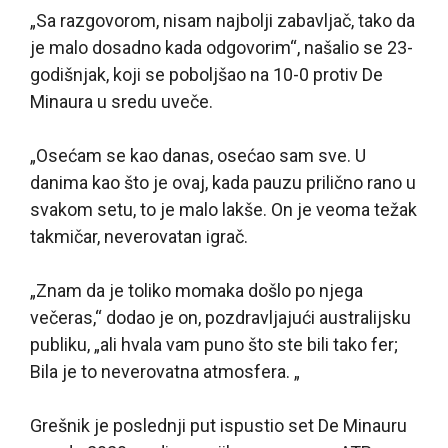
„Sa razgovorom, nisam najbolji zabavljač, tako da
je malo dosadno kada odgovorim“, našalio se 23-
godišnjak, koji se poboljšao na 10-0 protiv De
Minaura u sredu uveče.
„Osećam se kao danas, osećao sam sve. U
danima kao što je ovaj, kada pauzu prilično rano u
svakom setu, to je malo lakše. On je veoma težak
takmičar, neverovatan igrač.
„Znam da je toliko momaka došlo po njega
večeras,“ dodao je on, pozdravljajući australijsku
publiku, „ali hvala vam puno što ste bili tako fer;
Bila je to neverovatna atmosfera. „
Grešnik je poslednji put ispustio set De Minauru