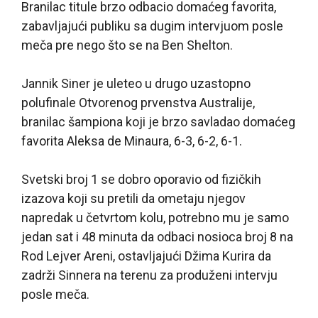
Branilac titule brzo odbacio domaćeg favorita,
zabavljajući publiku sa dugim intervjuom posle
meča pre nego što se na Ben Shelton.
Jannik Siner je uleteo u drugo uzastopno
polufinale Otvorenog prvenstva Australije,
branilac šampiona koji je brzo savladao domaćeg
favorita Aleksa de Minaura, 6-3, 6-2, 6-1.
Svetski broj 1 se dobro oporavio od fizičkih
izazova koji su pretili da ometaju njegov
napredak u četvrtom kolu, potrebno mu je samo
jedan sat i 48 minuta da odbaci nosioca broj 8 na
Rod Lejver Areni, ostavljajući Džima Kurira da
zadrži Sinnera na terenu za produženi intervju
posle meča.