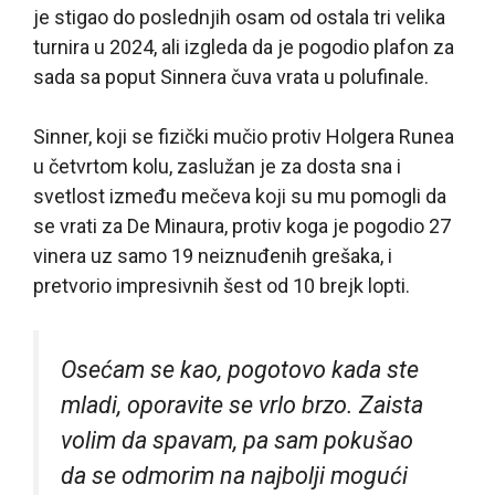
je stigao do poslednjih osam od ostala tri velika
turnira u 2024, ali izgleda da je pogodio plafon za
sada sa poput Sinnera čuva vrata u polufinale.
Sinner, koji se fizički mučio protiv Holgera Runea
u četvrtom kolu, zaslužan je za dosta sna i
svetlost između mečeva koji su mu pomogli da
se vrati za De Minaura, protiv koga je pogodio 27
vinera uz samo 19 neiznuđenih grešaka, i
pretvorio impresivnih šest od 10 brejk lopti.
Osećam se kao, pogotovo kada ste
mladi, oporavite se vrlo brzo. Zaista
volim da spavam, pa sam pokušao
da se odmorim na najbolji mogući