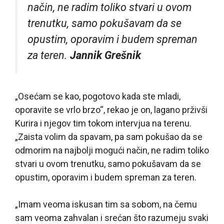
način, ne radim toliko stvari u ovom
trenutku, samo pokušavam da se
opustim, oporavim i budem spreman
za teren.
Jannik Grešnik
„Osećam se kao, pogotovo kada ste mladi,
oporavite se vrlo brzo“, rekao je on, lagano prživši
Kurira i njegov tim tokom intervjua na terenu.
„Zaista volim da spavam, pa sam pokušao da se
odmorim na najbolji mogući način, ne radim toliko
stvari u ovom trenutku, samo pokušavam da se
opustim, oporavim i budem spreman za teren.
„Imam veoma iskusan tim sa sobom, na čemu
sam veoma zahvalan i srećan što razumeju svaki