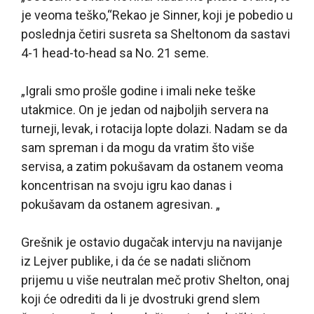
je veoma teško,“Rekao je Sinner, koji je pobedio u
poslednja četiri susreta sa Sheltonom da sastavi
4-1 head-to-head sa No. 21 seme.
„Igrali smo prošle godine i imali neke teške
utakmice. On je jedan od najboljih servera na
turneji, levak, i rotacija lopte dolazi. Nadam se da
sam spreman i da mogu da vratim što više
servisa, a zatim pokušavam da ostanem veoma
koncentrisan na svoju igru kao danas i
pokušavam da ostanem agresivan. „
Grešnik je ostavio dugačak intervju na navijanje
iz Lejver publike, i da će se nadati sličnom
prijemu u više neutralan meč protiv Shelton, onaj
koji će odrediti da li je dvostruki grend slem