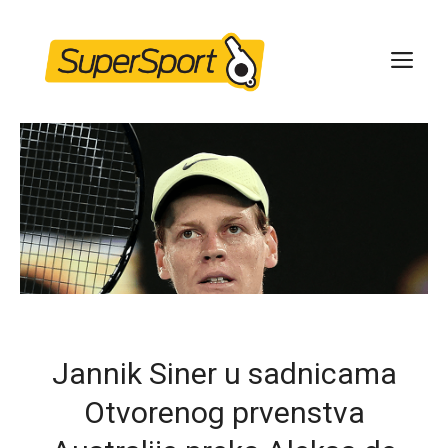
Skip
to
ME
content
Jannik Siner u sadnicama
Otvorenog prvenstva