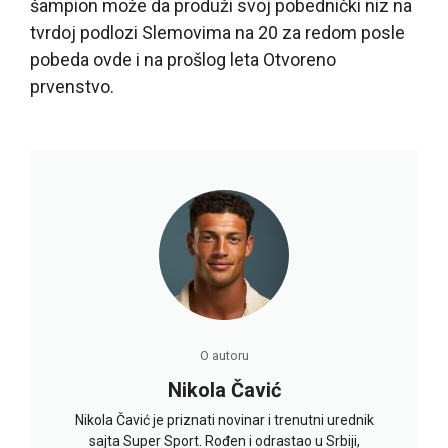
šampion može da produži svoj pobednički niz na
tvrdoj podlozi Slemovima na 20 za redom posle
pobeda ovde i na prošlog leta Otvoreno
prvenstvo.
O autoru
Nikola Čavić
Nikola Čavić je priznati novinar i trenutni urednik
sajta Super Sport. Rođen i odrastao u Srbiji,