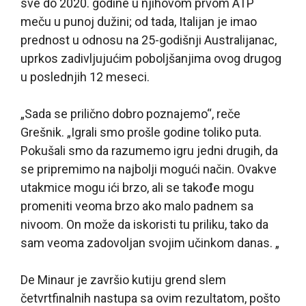
sve do 2020. godine u njihovom prvom ATP
meču u punoj dužini; od tada, Italijan je imao
prednost u odnosu na 25-godišnji Australijanac,
uprkos zadivljujućim poboljšanjima ovog drugog
u poslednjih 12 meseci.
„Sada se prilično dobro poznajemo“, reče
Grešnik. „Igrali smo prošle godine toliko puta.
Pokušali smo da razumemo igru jedni drugih, da
se pripremimo na najbolji mogući način. Ovakve
utakmice mogu ići brzo, ali se takođe mogu
promeniti veoma brzo ako malo padnem sa
nivoom. On može da iskoristi tu priliku, tako da
sam veoma zadovoljan svojim učinkom danas. „
De Minaur je završio kutiju grend slem
četvrtfinalnih nastupa sa ovim rezultatom, pošto