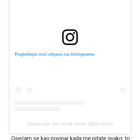
Pogledajte ovu objavu na Instagramu
Poruka koju deli Jannik Sinner (@janniksin)
„Osećam se kao novinar kada me pitate ovako; to