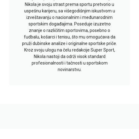
Nikola je svoju strast prema sportu pretvorio u
uspešnu karijeru, sa višegodišnjim iskustvom u
izveštavanju o nacionalnim i međunarodnim
sportskim događajima. Poseduje izuzetno
znanje o različitim sportovima, posebno o
fudbalu, košarci i tenisu, što mu omogućava da
pruži dubinske analize i originalne sportske priče.
Kroz svoju ulogu na čelu redakcije Super Sport,
Nikola nastoji da održi visok standard
profesionalnosti i tačnosti u sportskom
novinarstvu.