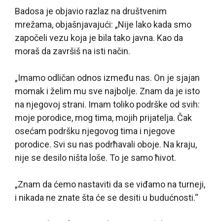
Badosa je objavio razlaz na društvenim
mrežama, objašnjavajući: „Nije lako kada smo
započeli vezu koja je bila tako javna. Kao da
moraš da završiš na isti način.
„Imamo odličan odnos između nas. On je sjajan
momak i želim mu sve najbolje. Znam da je isto
na njegovoj strani. Imam toliko podrške od svih:
moje porodice, mog tima, mojih prijatelja. Čak
osećam podršku njegovog tima i njegove
porodice. Svi su nas podrћavali oboje. Na kraju,
nije se desilo ništa loše. To je samo ћivot.
„Znam da ćemo nastaviti da se viđamo na turneji,
i nikada ne znate šta će se desiti u budućnosti.“