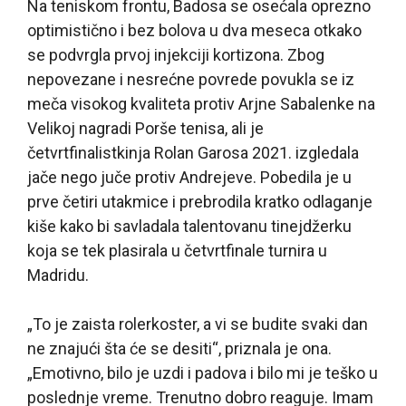
Na teniskom frontu, Badosa se osećala oprezno
optimistično i bez bolova u dva meseca otkako
se podvrgla prvoj injekciji kortizona. Zbog
nepovezane i nesrećne povrede povukla se iz
meča visokog kvaliteta protiv Arjne Sabalenke na
Velikoj nagradi Porše tenisa, ali je
četvrtfinalistkinja Rolan Garosa 2021. izgledala
jače nego juče protiv Andrejeve. Pobedila je u
prve četiri utakmice i prebrodila kratko odlaganje
kiše kako bi savladala talentovanu tinejdžerku
koja se tek plasirala u četvrtfinale turnira u
Madridu.
„To je zaista rolerkoster, a vi se budite svaki dan
ne znajući šta će se desiti“, priznala je ona.
„Emotivno, bilo je uzdi i padova i bilo mi je teško u
poslednje vreme. Trenutno dobro reaguje. Imam