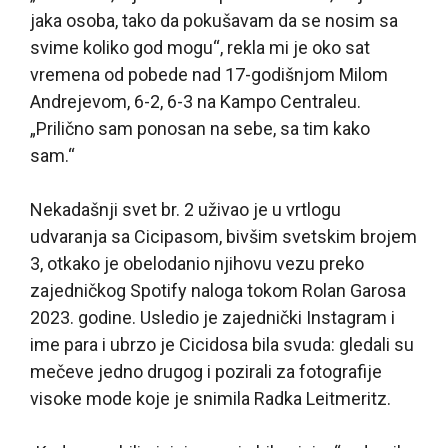
jaka osoba, tako da pokušavam da se nosim sa
svime koliko god mogu“, rekla mi je oko sat
vremena od pobede nad 17-godišnjom Milom
Andrejevom, 6-2, 6-3 na Kampo Centraleu.
„Prilično sam ponosan na sebe, sa tim kako
sam.“
Nekadašnji svet br. 2 uživao je u vrtlogu
udvaranja sa Cicipasom, bivšim svetskim brojem
3, otkako je obelodanio njihovu vezu preko
zajedničkog Spotify naloga tokom Rolan Garosa
2023. godine. Usledio je zajednički Instagram i
ime para i ubrzo je Cicidosa bila svuda: gledali su
mečeve jedno drugog i pozirali za fotografije
visoke mode koje je snimila Radka Leitmeritz.