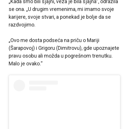
„Kada smo bili sjajni, veza je bila sjajna“, odrazila
se ona. „U drugim vremenima, mi imamo svoje
karijere, svoje stvari, a ponekad je bolje da se
razdvojimo.
„Ovo me dosta podseća na priču o Mariji
(Šarapovoj) i Grigoru (Dimitrovu), gde upoznajete
pravu osobu ali možda u pogrešnom trenutku.
Malo je ovako.“