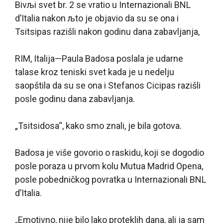
Bivљi svet br. 2 se vratio u Internazionali BNL
d’Italia nakon љto je objavio da su se ona i
Tsitsipas razišli nakon godinu dana zabavljanja,
RIM, Italija—Paula Badosa poslala je udarne
talase kroz teniski svet kada je u nedelju
saopštila da su se ona i Stefanos Cicipas razišli
posle godinu dana zabavljanja.
„Tsitsidosa“, kako smo znali, je bila gotova.
Badosa je više govorio o raskidu, koji se dogodio
posle poraza u prvom kolu Mutua Madrid Opena,
posle pobedničkog povratka u Internazionali BNL
d’Italia.
„Emotivno, nije bilo lako proteklih dana, ali ja sam