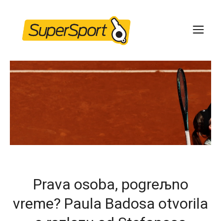
Skip
to
ME
content
Prava osoba, pogreљno
vreme? Paula Badosa otvorila