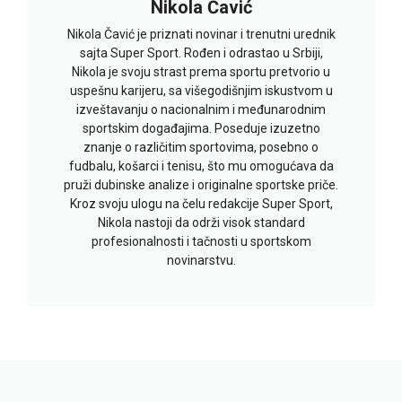
Nikola Čavić
Nikola Čavić je priznati novinar i trenutni urednik
sajta Super Sport. Rođen i odrastao u Srbiji,
Nikola je svoju strast prema sportu pretvorio u
uspešnu karijeru, sa višegodišnjim iskustvom u
izveštavanju o nacionalnim i međunarodnim
sportskim događajima. Poseduje izuzetno
znanje o različitim sportovima, posebno o
fudbalu, košarci i tenisu, što mu omogućava da
pruži dubinske analize i originalne sportske priče.
Kroz svoju ulogu na čelu redakcije Super Sport,
Nikola nastoji da održi visok standard
profesionalnosti i tačnosti u sportskom
novinarstvu.