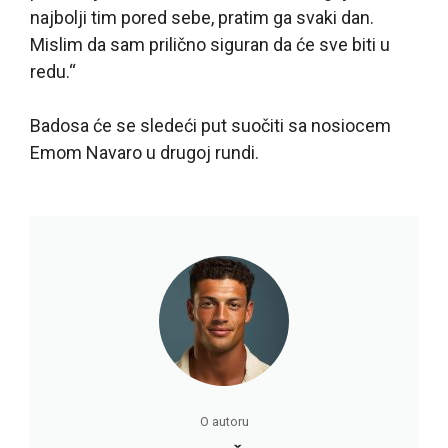
najbolji tim pored sebe, pratim ga svaki dan.
Mislim da sam prilično siguran da će sve biti u
redu.“
Badosa će se sledeći put suočiti sa nosiocem
Emom Navaro u drugoj rundi.
O autoru