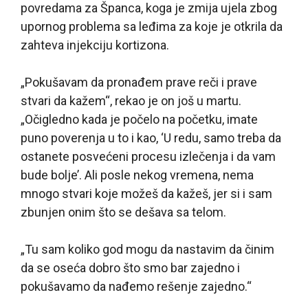
povredama za Španca, koga je zmija ujela zbog
upornog problema sa leđima za koje je otkrila da
zahteva injekciju kortizona.
„Pokušavam da pronađem prave reči i prave
stvari da kažem“, rekao je on još u martu.
„Očigledno kada je počelo na početku, imate
puno poverenja u to i kao, ‘U redu, samo treba da
ostanete posvećeni procesu izlečenja i da vam
bude bolje’. Ali posle nekog vremena, nema
mnogo stvari koje možeš da kažeš, jer si i sam
zbunjen onim što se dešava sa telom.
„Tu sam koliko god mogu da nastavim da činim
da se oseća dobro što smo bar zajedno i
pokušavamo da nađemo rešenje zajedno.“