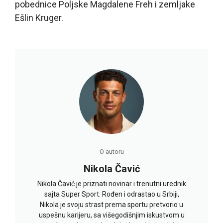
pobednice Poljske Magdalene Freh i zemljake
Ešlin Kruger.
O autoru
Nikola Čavić
Nikola Čavić je priznati novinar i trenutni urednik
sajta Super Sport. Rođen i odrastao u Srbiji,
Nikola je svoju strast prema sportu pretvorio u
uspešnu karijeru, sa višegodišnjim iskustvom u