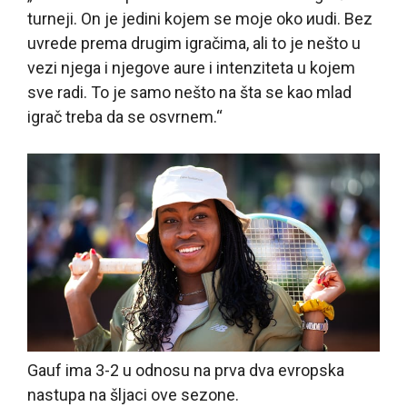
turneji. On je jedini kojem se moje oko иudi. Bez
uvrede prema drugim igračima, ali to je nešto u
vezi njega i njegove aure i intenziteta u kojem
sve radi. To je samo nešto na šta se kao mlad
igrač treba da se osvrnem.“
Gauf ima 3-2 u odnosu na prva dva evropska
nastupa na šljaci ove sezone.