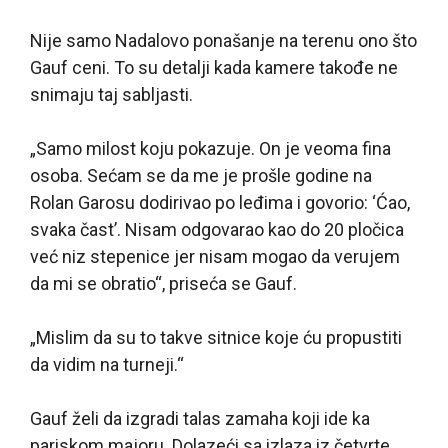
Nije samo Nadalovo ponašanje na terenu ono što
Gauf ceni. To su detalji kada kamere takođe ne
snimaju taj sabljasti.
„Samo milost koju pokazuje. On je veoma fina
osoba. Sećam se da me je prošle godine na
Rolan Garosu dodirivao po leđima i govorio: ‘Ćao,
svaka čast’. Nisam odgovarao kao do 20 pločica
već niz stepenice jer nisam mogao da verujem
da mi se obratio“, priseća se Gauf.
„Mislim da su to takve sitnice koje ću propustiti
da vidim na turneji.“
Gauf želi da izgradi talas zamaha koji ide ka
pariskom majoru. Dolazeći sa izlaza iz četvrte