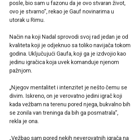
posle, bio sam u fazonu da je ovo stvaran život,
ovo je stvarno“, rekao je Gauf novinarima u
utorak u Rimu.
Način na koji Nadal sprovodi svoj rad jedan je od
kvaliteta koji je odjeknuo sa toliko navijača tokom
godina. Uključujući Gaufa, koji ga je izdvojio kao
jedinu igračica koja uvek komanduje njenom
pažnjom.
„Njegov mentalitet i intenzitet je nešto čemu se
divim. Iskreno, on je verovatno jedini igrač koji
kada vežbam na terenu pored njega, bukvalno bih
se zonila van treninga da bih ga posmatrala“,
rekla je ona.
„Vežbao sam pored nekih neverovatnih igrača na