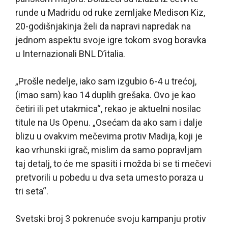
runde u Madridu od ruke zemljake Medison Kiz,
20-godišnjakinja želi da napravi napredak na
jednom aspektu svoje igre tokom svog boravka
u Internazionali BNL D’italia.
„Prošle nedelje, iako sam izgubio 6-4 u trećoj,
(imao sam) kao 14 duplih grešaka. Ovo je kao
četiri ili pet utakmica“, rekao je aktuelni nosilac
titule na Us Openu. „Osećam da ako sam i dalje
blizu u ovakvim mečevima protiv Madija, koji je
kao vrhunski igrač, mislim da samo popravljam
taj detalj, to će me spasiti i možda bi se ti mečevi
pretvorili u pobedu u dva seta umesto poraza u
tri seta“.
Svetski broj 3 pokrenuće svoju kampanju protiv