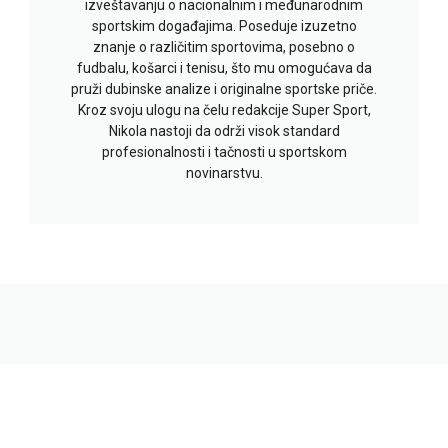
izveštavanju o nacionalnim i međunarodnim
sportskim događajima. Poseduje izuzetno
znanje o različitim sportovima, posebno o
fudbalu, košarci i tenisu, što mu omogućava da
pruži dubinske analize i originalne sportske priče.
Kroz svoju ulogu na čelu redakcije Super Sport,
Nikola nastoji da održi visok standard
profesionalnosti i tačnosti u sportskom
novinarstvu.