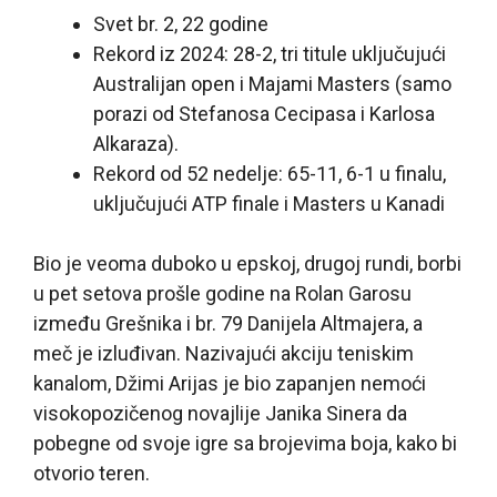
Svet br. 2, 22 godine
Rekord iz 2024: 28-2, tri titule uključujući
Australijan open i Majami Masters (samo
porazi od Stefanosa Cecipasa i Karlosa
Alkaraza).
Rekord od 52 nedelje: 65-11, 6-1 u finalu,
uključujući ATP finale i Masters u Kanadi
Bio je veoma duboko u epskoj, drugoj rundi, borbi
u pet setova prošle godine na Rolan Garosu
između Grešnika i br. 79 Danijela Altmajera, a
meč je izluđivan. Nazivajući akciju teniskim
kanalom, Džimi Arijas je bio zapanjen nemoći
visokopozičenog novajlije Janika Sinera da
pobegne od svoje igre sa brojevima boja, kako bi
otvorio teren.