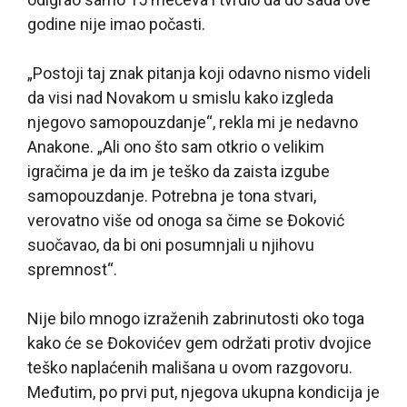
godine nije imao počasti.
„Postoji taj znak pitanja koji odavno nismo videli
da visi nad Novakom u smislu kako izgleda
njegovo samopouzdanje“, rekla mi je nedavno
Anakone. „Ali ono što sam otkrio o velikim
igračima je da im je teško da zaista izgube
samopouzdanje. Potrebna je tona stvari,
verovatno više od onoga sa čime se Đoković
suočavao, da bi oni posumnjali u njihovu
spremnost“.
Nije bilo mnogo izraženih zabrinutosti oko toga
kako će se Đokovićev gem održati protiv dvojice
teško naplaćenih mališana u ovom razgovoru.
Međutim, po prvi put, njegova ukupna kondicija je