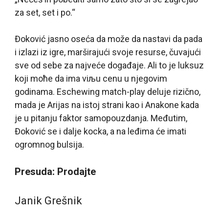
za set, set i po.“
Đoković jasno oseća da može da nastavi da pada
i izlazi iz igre, marširajući svoje resurse, čuvajući
sve od sebe za najveće događaje. Ali to je luksuz
koji moћe da ima viљu cenu u njegovim
godinama. Eschewing match-play deluje rizično,
mada je Arijas na istoj strani kao i Anakone kada
je u pitanju faktor samopouzdanja. Međutim,
Đoković se i dalje kocka, a na leđima će imati
ogromnog bulsija.
Presuda: Prodajte
Janik Grešnik