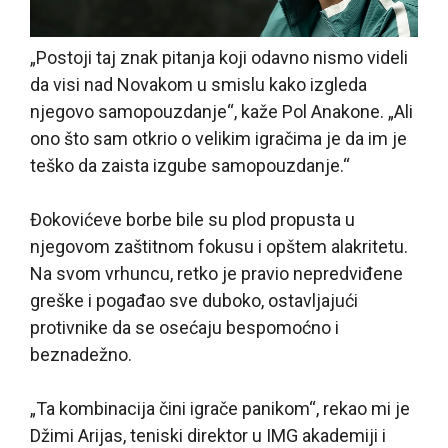
„Postoji taj znak pitanja koji odavno nismo videli
da visi nad Novakom u smislu kako izgleda
njegovo samopouzdanje“, kaže Pol Anakone. „Ali
ono što sam otkrio o velikim igračima je da im je
teško da zaista izgube samopouzdanje.“
Đokovićeve borbe bile su plod propusta u
njegovom zaštitnom fokusu i opštem alakritetu.
Na svom vrhuncu, retko je pravio nepredviđene
greške i pogađao sve duboko, ostavljajući
protivnike da se osećaju bespomoćno i
beznadežno.
„Ta kombinacija čini igrače panikom“, rekao mi je
Džimi Arijas, teniski direktor u IMG akademiji i