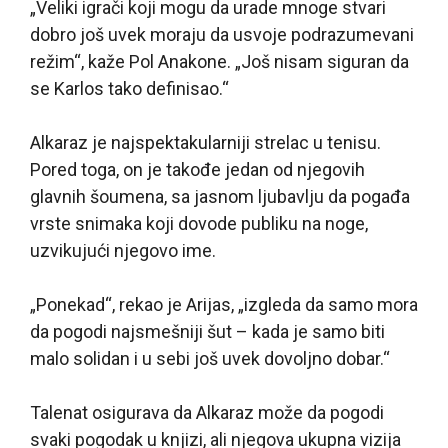
„Veliki igrači koji mogu da urade mnoge stvari
dobro još uvek moraju da usvoje podrazumevani
režim“, kaže Pol Anakone. „Još nisam siguran da
se Karlos tako definisao.“
Alkaraz je najspektakularniji strelac u tenisu.
Pored toga, on je takođe jedan od njegovih
glavnih šoumena, sa jasnom ljubavlju da pogađa
vrste snimaka koji dovode publiku na noge,
uzvikujući njegovo ime.
„Ponekad“, rekao je Arijas, „izgleda da samo mora
da pogodi najsmešniji šut – kada je samo biti
malo solidan i u sebi još uvek dovoljno dobar.“
Talenat osigurava da Alkaraz može da pogodi
svaki pogodak u knjizi, ali njegova ukupna vizija