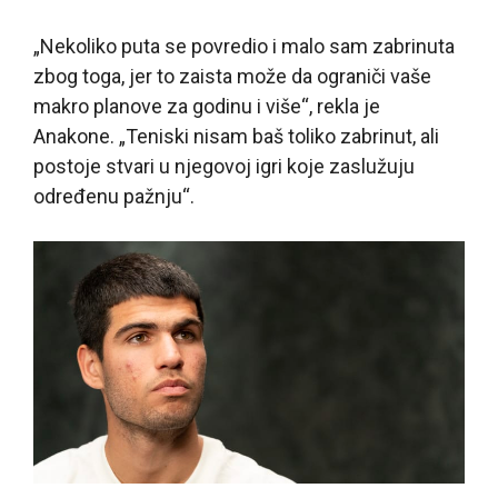
„Nekoliko puta se povredio i malo sam zabrinuta
zbog toga, jer to zaista može da ograniči vaše
makro planove za godinu i više“, rekla je
Anakone. „Teniski nisam baš toliko zabrinut, ali
postoje stvari u njegovoj igri koje zaslužuju
određenu pažnju“.