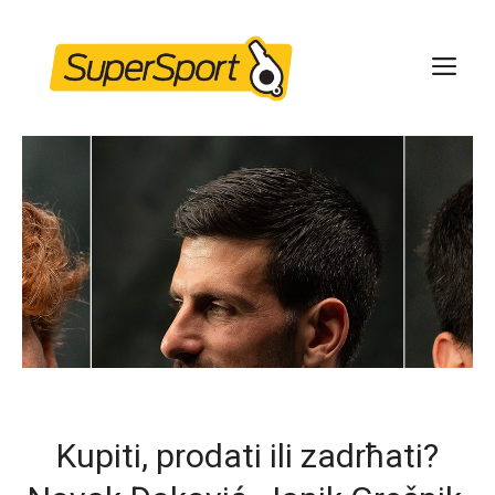
Skip
to
ME
content
Kupiti, prodati ili zadrћati?