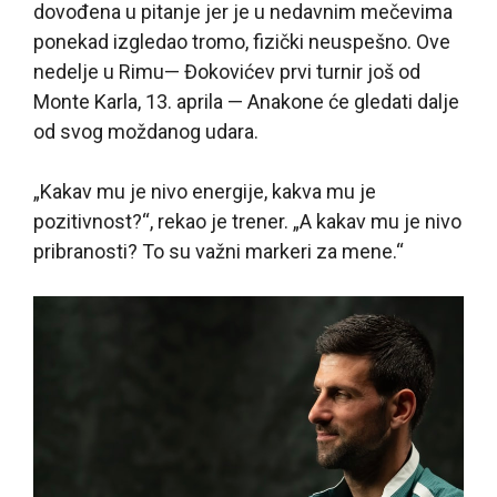
dovođena u pitanje jer je u nedavnim mečevima
ponekad izgledao tromo, fizički neuspešno. Ove
nedelje u Rimu— Đokovićev prvi turnir još od
Monte Karla, 13. aprila — Anakone će gledati dalje
od svog moždanog udara.
„Kakav mu je nivo energije, kakva mu je
pozitivnost?“, rekao je trener. „A kakav mu je nivo
pribranosti? To su važni markeri za mene.“