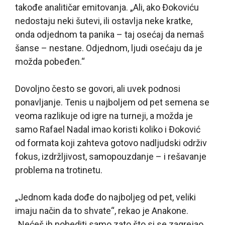
takođe analitičar emitovanja. „Ali, ako Đokoviću
nedostaju neki šutevi, ili ostavlja neke kratke,
onda odjednom ta panika – taj osećaj da nemaš
šanse – nestane. Odjednom, ljudi osećaju da je
možda pobeđen.“
Dovoljno često se govori, ali uvek podnosi
ponavljanje. Tenis u najboljem od pet semena se
veoma razlikuje od igre na turneji, a možda je
samo Rafael Nadal imao koristi koliko i Đoković
od formata koji zahteva gotovo nadljudski održiv
fokus, izdržljivost, samopouzdanje – i rešavanje
problema na trotinetu.
„Jednom kada dođe do najboljeg od pet, veliki
imaju način da to shvate“, rekao je Anakone.
„Nećeš ih pobediti samo zato što si se zagrejao