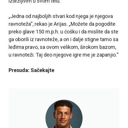
izdržljivim u svom telu.
„Jedna od najboljih stvari kod njega je njegova
ravnoteža“, rekao je Arijas. „Možete da pogodite
preko glave 150 m.p.h. u ćošku i da mislite da ste
ga oborili iz ravnoteže, a on i dalje stigne tamo sa
leđima pravo, sa ovom velikom, širokom bazom,
u ravnoteži. Taj deo njegove igre me je zapanjio.“
Presuda: Sačekajte