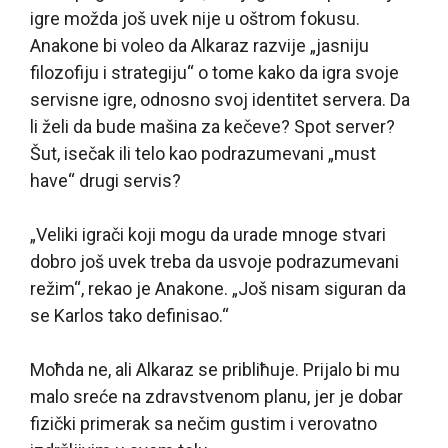
igre možda još uvek nije u oštrom fokusu.
Anakone bi voleo da Alkaraz razvije „jasniju
filozofiju i strategiju“ o tome kako da igra svoje
servisne igre, odnosno svoj identitet servera. Da
li želi da bude mašina za kečeve? Spot server?
Šut, isečak ili telo kao podrazumevani „must
have“ drugi servis?
„Veliki igrači koji mogu da urade mnoge stvari
dobro još uvek treba da usvoje podrazumevani
režim“, rekao je Anakone. „Još nisam siguran da
se Karlos tako definisao.“
Moћda ne, ali Alkaraz se pribliћuje. Prijalo bi mu
malo sreće na zdravstvenom planu, jer je dobar
fizički primerak sa nečim gustim i verovatno