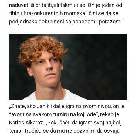
naduvati ili pritajiti, ali takmiиi se. On je jedan od
tihih ultrakonkurentnih momaka i čini se da se
podjednako dobro nosi sa pobedom i porazom.“
„Znate, ako Janik i dalje igra na ovom nivou, on je
favorit na svakom turniru na koji ode“, rekao je
Karlos Alkaraz. „Pokušaću da igram svoj najbolji
tenis. Trudiću se da mu ne dozvolim da osvaja