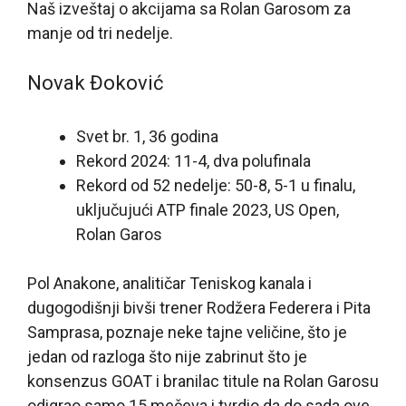
Naš izveštaj o akcijama sa Rolan Garosom za
manje od tri nedelje.
Novak Đoković
Svet br. 1, 36 godina
Rekord 2024: 11-4, dva polufinala
Rekord od 52 nedelje: 50-8, 5-1 u finalu,
uključujući ATP finale 2023, US Open,
Rolan Garos
Pol Anakone, analitičar Teniskog kanala i
dugogodišnji bivši trener Rodžera Federera i Pita
Samprasa, poznaje neke tajne veličine, što je
jedan od razloga što nije zabrinut što je
konsenzus GOAT i branilac titule na Rolan Garosu
odigrao samo 15 mečeva i tvrdio da do sada ove