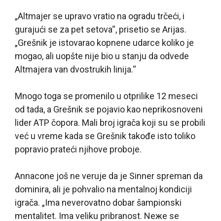
„Altmajer se upravo vratio na ogradu trčeći, i
gurajući se za pet setova“, prisetio se Arijas.
„Grešnik je istovarao kopnene udarce koliko je
mogao, ali uopšte nije bio u stanju da odvede
Altmajera van dvostrukih linija.“
Mnogo toga se promenilo u otprilike 12 meseci
od tada, a Grešnik se pojavio kao neprikosnoveni
lider ATP čopora. Mali broj igrača koji su se probili
već u vreme kada se Grešnik takođe isto toliko
popravio prateći njihove proboje.
Annacone još ne veruje da je Sinner spreman da
dominira, ali je pohvalio na mentalnoj kondiciji
igrača. „Ima neverovatno dobar šampionski
mentalitet. Ima veliku pribranost. Neжe se