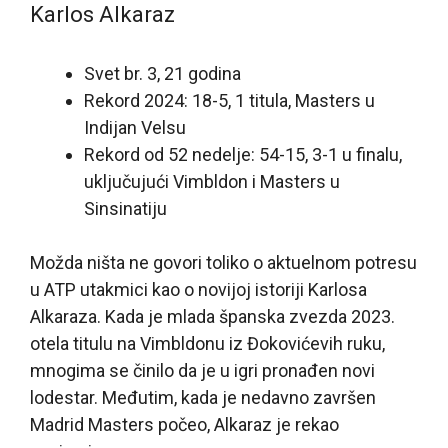
Karlos Alkaraz
Svet br. 3, 21 godina
Rekord 2024: 18-5, 1 titula, Masters u
Indijan Velsu
Rekord od 52 nedelje: 54-15, 3-1 u finalu,
uključujući Vimbldon i Masters u
Sinsinatiju
Možda ništa ne govori toliko o aktuelnom potresu
u ATP utakmici kao o novijoj istoriji Karlosa
Alkaraza. Kada je mlada španska zvezda 2023.
otela titulu na Vimbldonu iz Đokovićevih ruku,
mnogima se činilo da je u igri pronađen novi
lodestar. Međutim, kada je nedavno završen
Madrid Masters počeo, Alkaraz je rekao