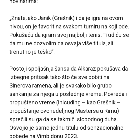
novinarima:
„Znate, ako Janik (Grešnik) i dalje igra na ovom
nivou, on je favorit na svakom turniru na koji ode.
Pokušaću da igram svoj najbolji tenis. Trudiću se
da mu ne dozvolim da osvaja više titula, ali
trenutno je teško“.
Postoji spoljašnja šansa da Alkaraz pokušava da
izbegne pritisak tako što će sve pobiti na
Sinerova ramena, ali je svakako bilo grubo
sankanje za njega u poslednje vreme. Povreda i
propušteno vreme (inlcuding – kao Grešnik –
propuštanje ovonedeljnog Mastersa u Rimu)
sprečili su ga da se takmiči slobodnog duha.
Osvojio je samo jednu titulu od senzacionalne
pobede na Vimbldonu 2023.