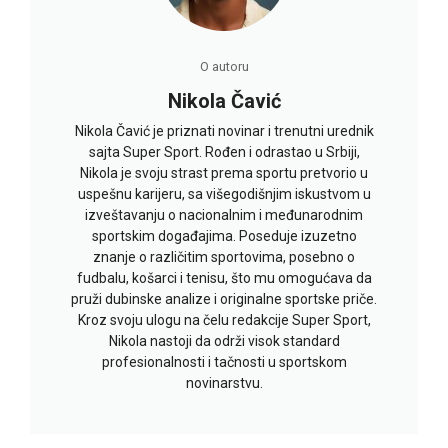
O autoru
Nikola Čavić
Nikola Čavić je priznati novinar i trenutni urednik
sajta Super Sport. Rođen i odrastao u Srbiji,
Nikola je svoju strast prema sportu pretvorio u
uspešnu karijeru, sa višegodišnjim iskustvom u
izveštavanju o nacionalnim i međunarodnim
sportskim događajima. Poseduje izuzetno
znanje o različitim sportovima, posebno o
fudbalu, košarci i tenisu, što mu omogućava da
pruži dubinske analize i originalne sportske priče.
Kroz svoju ulogu na čelu redakcije Super Sport,
Nikola nastoji da održi visok standard
profesionalnosti i tačnosti u sportskom
novinarstvu.