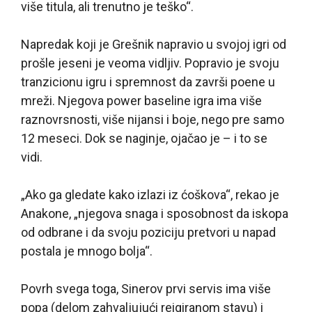
više titula, ali trenutno je teško“.
Napredak koji je Grešnik napravio u svojoj igri od
prošle jeseni je veoma vidljiv. Popravio je svoju
tranzicionu igru i spremnost da završi poene u
mreži. Njegova power baseline igra ima više
raznovrsnosti, više nijansi i boje, nego pre samo
12 meseci. Dok se naginje, ojačao je – i to se
vidi.
„Ako ga gledate kako izlazi iz ćoškova“, rekao je
Anakone, „njegova snaga i sposobnost da iskopa
od odbrane i da svoju poziciju pretvori u napad
postala je mnogo bolja“.
Povrh svega toga, Sinerov prvi servis ima više
popa (delom zahvaljujući reigiranom stavu) i