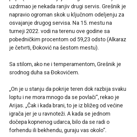
uzdrmao je nekada ranjiv drugi servis. Grešnik je
napravio ogroman skok u ključnom odeljenju za
osvajanje drugog servisa. Na 15. mestu na
turneji 2022. vodi na terenu ove godine sa
pobedničkim procentom od 59,23 odsto (Alkaraz
je četvrti, Đoković na šestom mestu).
Sa stilom, ako ne i temperamentom, Grešnik je
srodnog duha sa Đokovićem.
„On je u stanju da pokrije teren dok razbija svaku
loptu i ne mora mnogo da se povlači“, rekao je
Arijas. „Čak i kada brani, to je iz bližeg od većine
igrača jer je u ravnoteži. A kada se jednom
dočepa kopnenog udarca, bilo da se radi o
forhendu ili bekhendu, guraju vas okolo“.