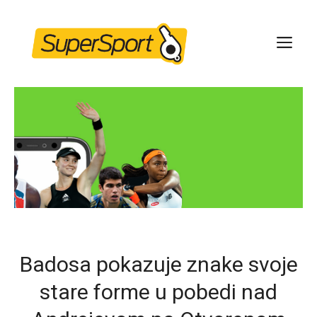
Skip
to
ME
content
Badosa pokazuje znake svoje
stare forme u pobedi nad