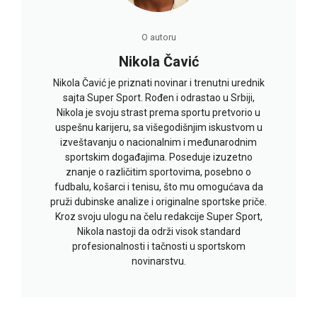
O autoru
Nikola Čavić
Nikola Čavić je priznati novinar i trenutni urednik
sajta Super Sport. Rođen i odrastao u Srbiji,
Nikola je svoju strast prema sportu pretvorio u
uspešnu karijeru, sa višegodišnjim iskustvom u
izveštavanju o nacionalnim i međunarodnim
sportskim događajima. Poseduje izuzetno
znanje o različitim sportovima, posebno o
fudbalu, košarci i tenisu, što mu omogućava da
pruži dubinske analize i originalne sportske priče.
Kroz svoju ulogu na čelu redakcije Super Sport,
Nikola nastoji da održi visok standard
profesionalnosti i tačnosti u sportskom
novinarstvu.