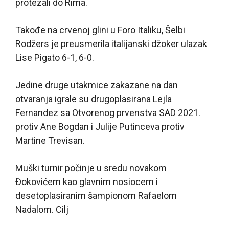
protezali do Rima.
Takođe na crvenoj glini u Foro Italiku, Šelbi
Rodžers je preusmerila italijanski džoker ulazak
Lise Pigato 6-1, 6-0.
Jedine druge utakmice zakazane na dan
otvaranja igrale su drugoplasirana Lejla
Fernandez sa Otvorenog prvenstva SAD 2021.
protiv Ane Bogdan i Julije Putinceva protiv
Martine Trevisan.
Muški turnir počinje u sredu novakom
Đokovićem kao glavnim nosiocem i
desetoplasiranim šampionom Rafaelom
Nadalom. Cilj