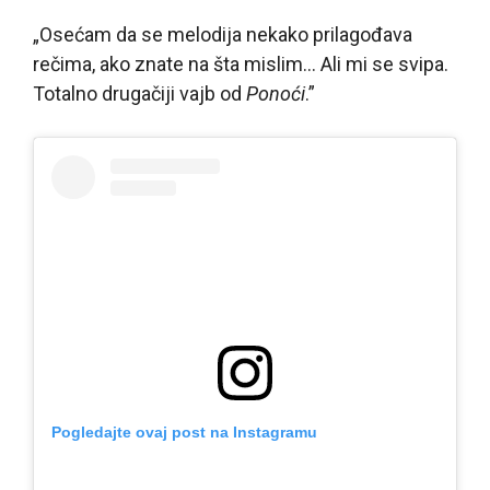
„Osećam da se melodija nekako prilagođava
rečima, ako znate na šta mislim… Ali mi se sviрa.
Totalno drugačiji vajb od
Ponoći
.”
Pogledajte ovaj post na Instagramu