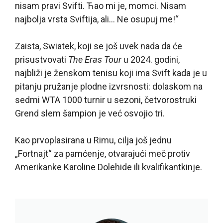
nisam pravi Svifti. Ћao mi je, momci. Nisam
najbolja vrsta Sviftija, ali… Ne osuрuj me!“
Zaista, Swiatek, koji se još uvek nada da će
prisustvovati
The Eras Tour
u 2024. godini,
najbliži je ženskom tenisu koji ima Svift kada je u
pitanju pružanje plodne izvrsnosti: dolaskom na
sedmi WTA 1000 turnir u sezoni, četvorostruki
Grend slem šampion je već osvojio tri.
Kao prvoplasirana u Rimu, cilja još jednu
„Fortnajt“ za pamćenje, otvarajući meč protiv
Amerikanke Karoline Dolehide ili kvalifikantkinje.