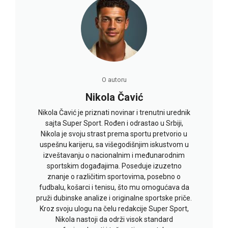
O autoru
Nikola Čavić
Nikola Čavić je priznati novinar i trenutni urednik
sajta Super Sport. Rođen i odrastao u Srbiji,
Nikola je svoju strast prema sportu pretvorio u
uspešnu karijeru, sa višegodišnjim iskustvom u
izveštavanju o nacionalnim i međunarodnim
sportskim događajima. Poseduje izuzetno
znanje o različitim sportovima, posebno o
fudbalu, košarci i tenisu, što mu omogućava da
pruži dubinske analize i originalne sportske priče.
Kroz svoju ulogu na čelu redakcije Super Sport,
Nikola nastoji da održi visok standard