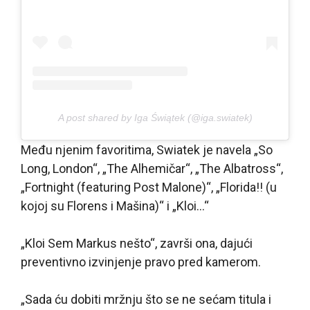
A post shared by Iga Świątek (@iga.swiatek)
Među njenim favoritima, Swiatek je navela „So
Long, London“, „The Alhemičar“, „The Albatross“,
„Fortnight (featuring Post Malone)“, „Florida!! (u
kojoj su Florens i Mašina)“ i „Kloi…“
„Kloi Sem Markus nešto“, završi ona, dajući
preventivno izvinjenje pravo pred kamerom.
„Sada ću dobiti mržnju što se ne sećam titula i