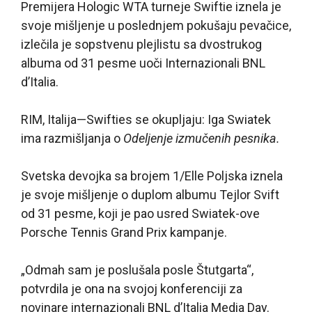
Premijera Hologic WTA turneje Swiftie iznela je
svoje mišljenje u poslednjem pokušaju pevačice,
izlečila je sopstvenu plejlistu sa dvostrukog
albuma od 31 pesme uoči Internazionali BNL
d’Italia.
RIM, Italija—Swifties se okupljaju: Iga Swiatek
ima razmišljanja o
Odeljenje izmučenih pesnika.
Svetska devojka sa brojem 1/Elle Poljska iznela
je svoje mišljenje o duplom albumu Tejlor Svift
od 31 pesme, koji je pao usred Swiatek-ove
Porsche Tennis Grand Prix kampanje.
„Odmah sam je poslušala posle Štutgarta“,
potvrdila je ona na svojoj konferenciji za
novinare internazionali BNL d’Italia Media Day.