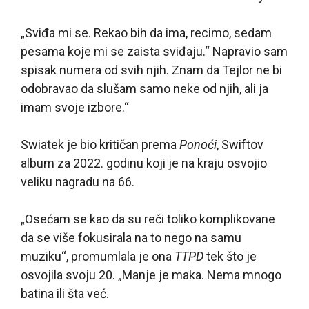
„Sviđa mi se. Rekao bih da ima, recimo, sedam
pesama koje mi se zaista sviđaju.“ Napravio sam
spisak numera od svih njih. Znam da Tejlor ne bi
odobravao da slušam samo neke od njih, ali ja
imam svoje izbore.“
Swiatek je bio kritičan prema
Ponoći
, Swiftov
album za 2022. godinu koji je na kraju osvojio
veliku nagradu na 66.
„Osećam se kao da su reči toliko komplikovane
da se više fokusirala na to nego na samu
muziku“, promumlala je ona
TTPD
tek što je
osvojila svoju 20. „Manje je maka. Nema mnogo
batina ili šta već.