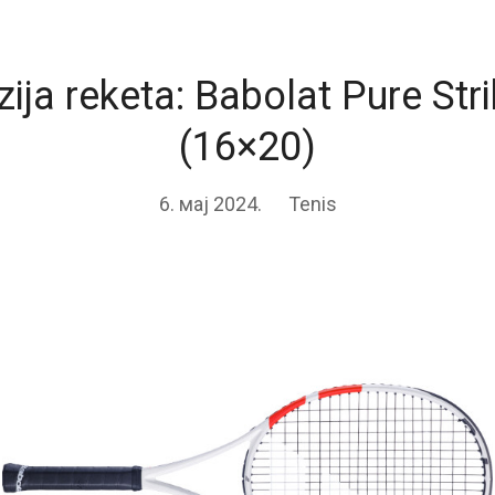
ija reketa: Babolat Pure Str
(16×20)
6. мај 2024.
Tenis