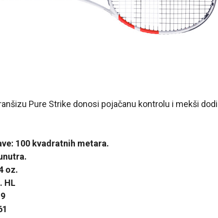
ranšizu Pure Strike donosi pojačanu kontrolu i mekši dodi
ave: 100 kvadratnih metara.
unutra.
4 oz.
. HL
19
61