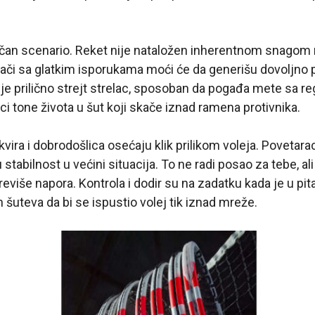
ličan scenario. Reket nije nataložen inherentnom snagom
grači sa glatkim isporukama moći će da generišu dovoljno
e prilično strejt strelac, sposoban da pogađa mete sa re
i tone života u šut koji skače iznad ramena protivnika.
vira i dobrodošlica osećaju klik prilikom voleja. Povetarac
 stabilnost u većini situacija. To ne radi posao za tebe, a
reviše napora. Kontrola i dodir su na zadatku kada je u pit
 šuteva da bi se ispustio volej tik iznad mreže.