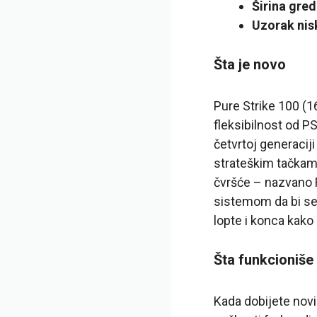
Širina gr
Uzorak nis
Šta je novo
Pure Strike 100 (1
fleksibilnost od P
četvrtoj generacij
strateškim tačkama 
čvršće – nazvano F
sistemom da bi se
lopte i konca kako 
Šta funkcioniše
Kada dobijete novi