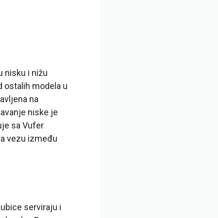
 nisku i nižu
od ostalih modela u
tavljena na
šavanje niske je
uje sa Vufer
ava vezu između
ubice serviraju i