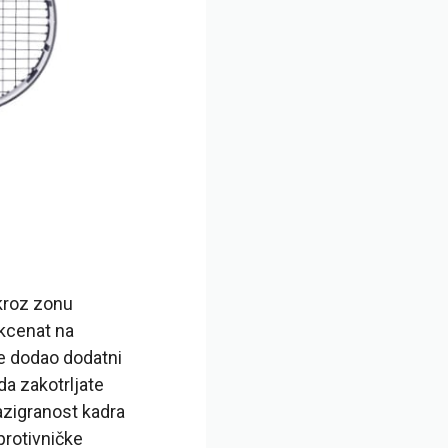
 kroz zonu
akcenat na
 se dodao dodatni
da zakotrljate
Razigranost kadra
protivničke