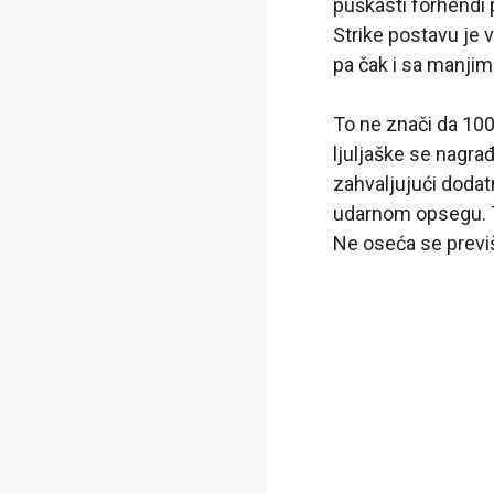
puškasti forhendi 
Strike postavu je 
pa čak i sa manjim 
To ne znači da 100
ljuljaške se nagr
zahvaljujući dodat
udarnom opsegu. Ta
Ne oseća se previše