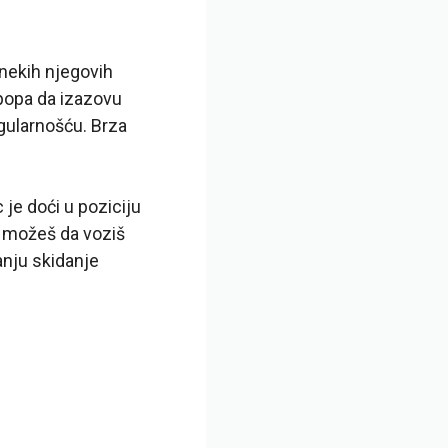
 nekih njegovih
 popa da izazovu
gularnošću. Brza
 je doći u poziciju
li možeš da voziš
anju skidanje