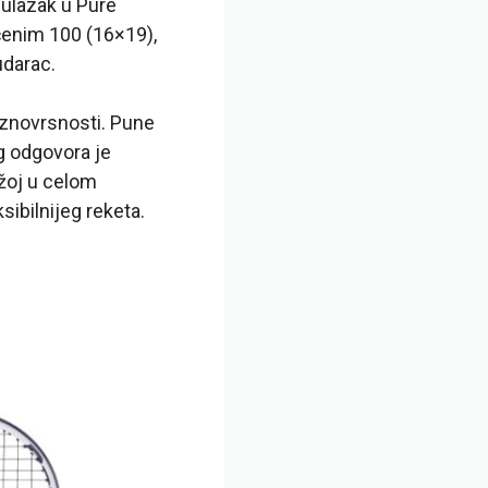
 ulazak u Pure
čenim 100 (16×19),
udarac.
aznovrsnosti. Pune
g odgovora je
ižoj u celom
sibilnijeg reketa.