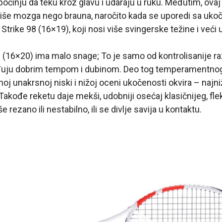
počinju da teku kroz glavu i udaraju u ruku. Međutim, ovaj
više mozga nego brauna, naročito kada se uporedi sa uko
Strike 98 (16×19), koji nosi više svingerske težine i veći 
 (16×20) ima malo snage; To je samo od kontrolisanije r
ađuju dobrim tempom i dubinom. Deo tog temperamentno
noj unakrsnoj niski i nižoj oceni ukočenosti okvira – najn
kođe reketu daje mekši, udobniji osećaj klasičnijeg, flek
 rezano ili nestabilno, ili se divlje savija u kontaktu.