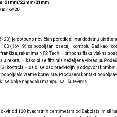
ede: 21mm/23mm/21mm
ke: 16×20
6×20) je potpuno nov član porodice. Ima dodatnu ukrštenu
S 100 (16×19) za poboljšani osećaj i kontrolu. Baš kao i k
i franšize, reket ima NF2 Tech – prirodna flaks vlakna pos
u reketu – kako bi se filtrirala neželjena vibracija. Pode
SI kontrola – da bi se dao predvidljiviji odgovor i kombin
 poboljšalo vreme boravište. Produženi kontakt poboljš
bi se bolje napadali i manipulisali šutevima.
 okvir od 100 kvadratnih centimetara od Babolata, misli ha