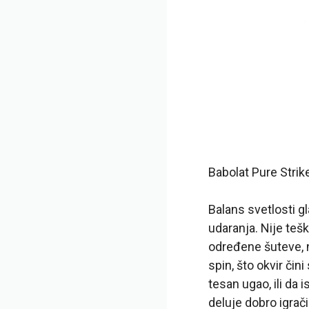
Babolat Pure Strik
Balans svetlosti gl
udaranja. Nije teš
određene šuteve, ni
spin, što okvir či
tesan ugao, ili da 
deluje dobro igrač