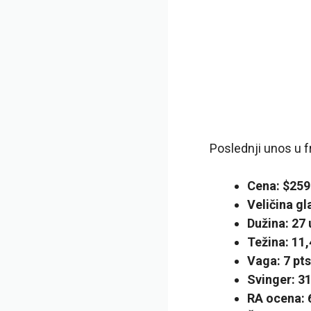
Poslednji unos u f
Cena: $259
Veličina gl
Dužina: 27 
Težina: 11,
Vaga: 7 pts
Svinger: 3
RA ocena: 