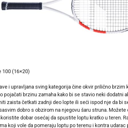
e 100 (16×20)
ave i upravljana sving kategorija čine okvir prilično brzim
ko pojačati brzinu zamaha kako bi se stavio neki dodatni 
ti zaista četkati zadnji deo lopte ili seći ispod nje da bi
ni sasvim dobro s obzirom na njegovu šaru struna. Možete 
iskoristite dobar osećaj da spustite loptu kratko u teren. 
ima koji vole da pomeraju loptu po terenu i kontra udarac 