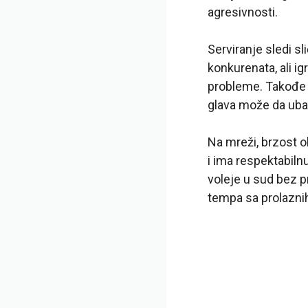
agresivnosti.
Serviranje sledi s
konkurenata, ali i
probleme. Takođe j
glava može da ubac
Na mreži, brzost ok
i ima respektabilnu
voleje u sud bez p
tempa sa prolaznih