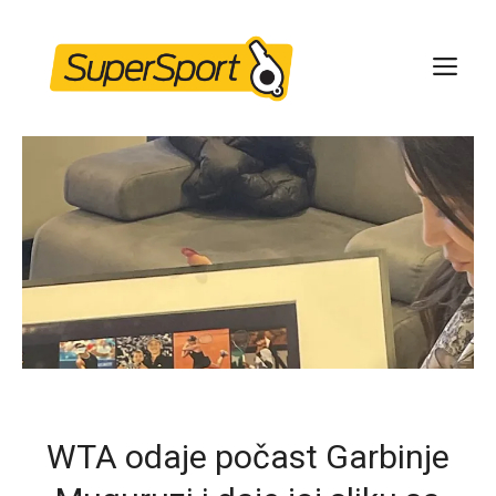
Skip
to
ME
content
WTA odaje počast Garbinje