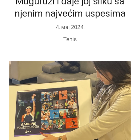
Muguruzi i daje joj sliku sa
njenim najvećim uspesima
4. мај 2024.
Tenis