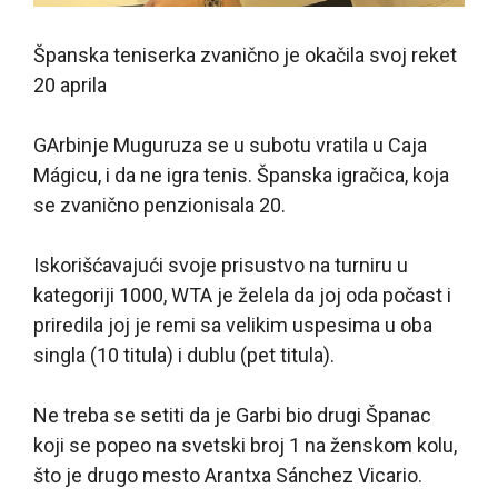
Španska teniserka zvanično je okačila svoj reket
20 aprila
G
Arbinje Muguruza se u subotu vratila u Caja
Mágicu, i da ne igra tenis. Španska igračica, koja
se zvanično penzionisala 20.
Iskorišćavajući svoje prisustvo na turniru u
kategoriji 1000, WTA je želela da joj oda počast i
priredila joj je remi sa velikim uspesima u oba
singla (10 titula) i dublu (pet titula).
Ne treba se setiti da je Garbi bio drugi Španac
koji se popeo na svetski broj 1 na ženskom kolu,
što je drugo mesto Arantxa Sánchez Vicario.