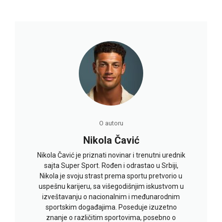
O autoru
Nikola Čavić
Nikola Čavić je priznati novinar i trenutni urednik
sajta Super Sport. Rođen i odrastao u Srbiji,
Nikola je svoju strast prema sportu pretvorio u
uspešnu karijeru, sa višegodišnjim iskustvom u
izveštavanju o nacionalnim i međunarodnim
sportskim događajima. Poseduje izuzetno
znanje o različitim sportovima, posebno o