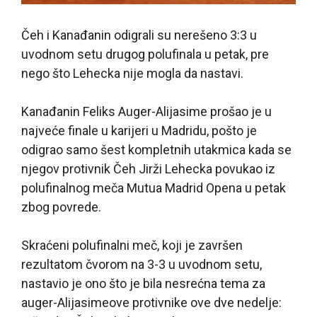
Čeh i Kanađanin odigrali su nerešeno 3:3 u
uvodnom setu drugog polufinala u petak, pre
nego što Lehecka nije mogla da nastavi.
Kanađanin Feliks Auger-Alijasime prošao je u
najveće finale u karijeri u Madridu, pošto je
odigrao samo šest kompletnih utakmica kada se
njegov protivnik Čeh Jirži Lehecka povukao iz
polufinalnog meča Mutua Madrid Opena u petak
zbog povrede.
Skraćeni polufinalni meč, koji je završen
rezultatom čvorom na 3-3 u uvodnom setu,
nastavio je ono što je bila nesrećna tema za
auger-Alijasimeove protivnike ove dve nedelje: