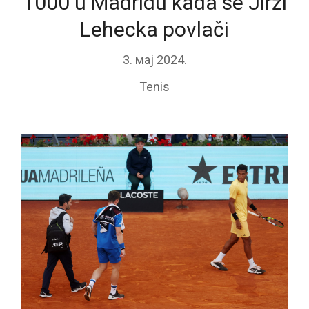
1000 u Madridu kada se Jirži
Lehecka povlači
3. мај 2024.
Tenis