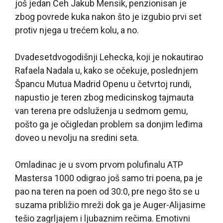
još jedan Čeh Jakub Mensik, penzionisan je
zbog povrede kuka nakon što je izgubio prvi set
protiv njega u trećem kolu, a no.
Dvadesetdvogodišnji Lehecka, koji je nokautirao
Rafaela Nadala u, kako se očekuje, poslednjem
Špancu Mutua Madrid Openu u četvrtoj rundi,
napustio je teren zbog medicinskog tajmauta
van terena pre odsluženja u sedmom gemu,
pošto ga je očigledan problem sa donjim leđima
doveo u nevolju na sredini seta.
Omladinac je u svom prvom polufinalu ATP
Mastersa 1000 odigrao još samo tri poena, pa je
pao na teren na poen od 30:0, pre nego što se u
suzama približio mreži dok ga je Auger-Alijasime
tešio zagrljajem i ljubaznim rečima. Emotivni