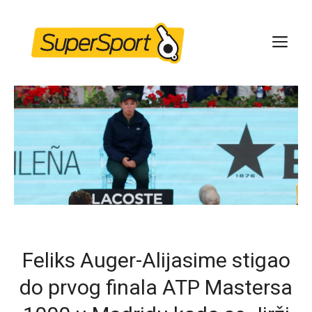
Skip
to
ME
content
Feliks Auger-Alijasime stigao
do prvog finala ATP Mastersa