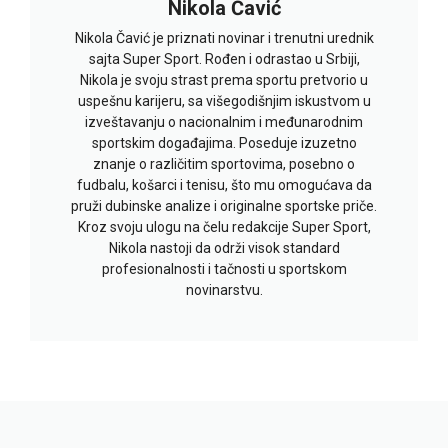
Nikola Čavić
Nikola Čavić je priznati novinar i trenutni urednik
sajta Super Sport. Rođen i odrastao u Srbiji,
Nikola je svoju strast prema sportu pretvorio u
uspešnu karijeru, sa višegodišnjim iskustvom u
izveštavanju o nacionalnim i međunarodnim
sportskim događajima. Poseduje izuzetno
znanje o različitim sportovima, posebno o
fudbalu, košarci i tenisu, što mu omogućava da
pruži dubinske analize i originalne sportske priče.
Kroz svoju ulogu na čelu redakcije Super Sport,
Nikola nastoji da održi visok standard
profesionalnosti i tačnosti u sportskom
novinarstvu.