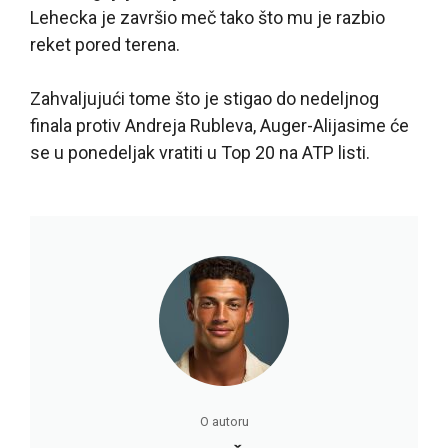
Lehecka je završio meč tako što mu je razbio
reket pored terena.
Zahvaljujući tome što je stigao do nedeljnog
finala protiv Andreja Rubleva, Auger-Alijasime će
se u ponedeljak vratiti u Top 20 na ATP listi.
O autoru