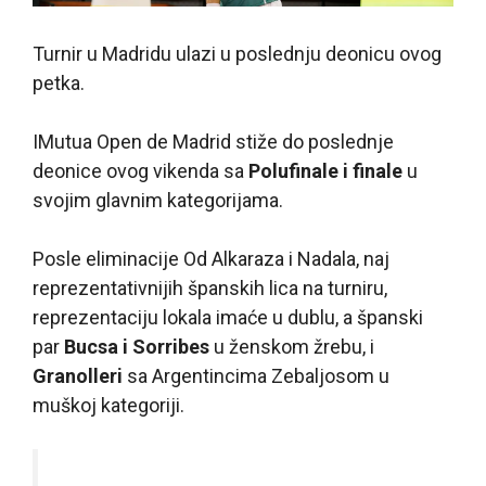
Turnir u Madridu ulazi u poslednju deonicu ovog
petka.
I
Mutua Open de Madrid stiže do poslednje
deonice ovog vikenda sa
Polufinale i finale
u
svojim glavnim kategorijama.
Posle eliminacije Od Alkaraza i Nadala, naj
reprezentativnijih španskih lica na turniru,
reprezentaciju lokala imaće u dublu, a španski
par
Bucsa i Sorribes
u ženskom žrebu, i
Granolleri
sa Argentincima Zebaljosom u
muškoj kategoriji.