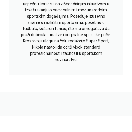
uspešnu karijeru, sa višegodišnjim iskustvom u
izveštavanju o nacionalnim i međunarodnim
sportskim događajima. Poseduje izuzetno
znanje o različitim sportovima, posebno o
fudbalu, košarci i tenisu, što mu omogućava da
pruži dubinske analize i originalne sportske priče.
Kroz svoju ulogu na čelu redakcije Super Sport,
Nikola nastoji da održi visok standard
profesionalnosti i tačnosti u sportskom
novinarstvu.