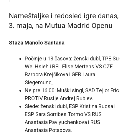
Nameštaljke i redosled igre danas,
3. maja, na Mutua Madrid Openu
Staza Manolo Santana
Počinje u 13 časova: ženski dubl, TPE Su-
Wei Hsieh i BEL Elise Mertens VS CZE
Barbora Krejčikova i GER Laura
Siegemund,
Ne pre 16:00: Muški singl, SAD Tejlor Fric
PROTIV Rusije Andrej Rublev.
Slede: ženski dubl, ESP Kristina Bucsa i
ESP Sara Sorribes Tormo VS RUS
Anastasia Pavlyuchenkova i RUS
Anastasia Potapova.