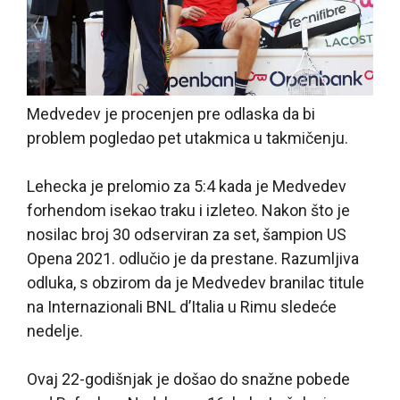
Medvedev je procenjen pre odlaska da bi
problem pogledao pet utakmica u takmičenju.
Lehecka je prelomio za 5:4 kada je Medvedev
forhendom isekao traku i izleteo. Nakon što je
nosilac broj 30 odserviran za set, šampion US
Opena 2021. odlučio je da prestane. Razumljiva
odluka, s obzirom da je Medvedev branilac titule
na Internazionali BNL d’Italia u Rimu sledeće
nedelje.
Ovaj 22-godišnjak je došao do snažne pobede