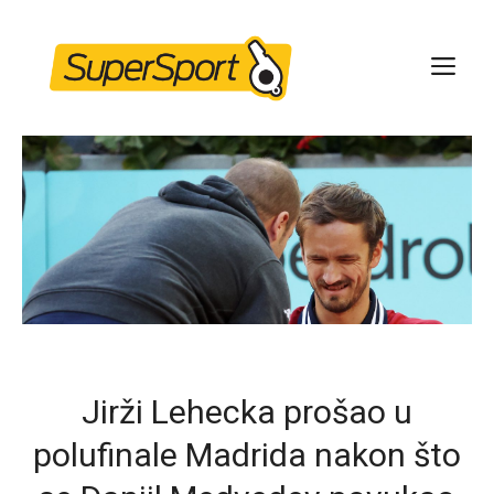
Skip
to
ME
content
Jirži Lehecka prošao u
polufinale Madrida nakon što