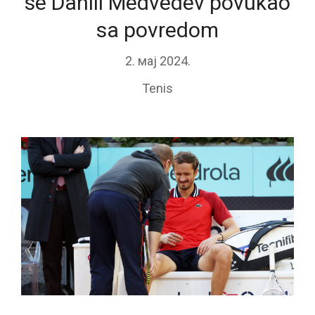
se Daniil Medvedev povukao
sa povredom
2. мај 2024.
Tenis