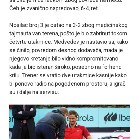
Čeh je zvanično napredovao, 6-4, ret.
Nosilac broj 3 je ostao na 3-2 zbog medicinskog
tajmauta van terena, pošto je bio zabrinut tokom
četvrte utakmice. Medvedev je nastavio sa, kako
se činilo, povredom desnog dodavača, mada je
njegovo kretanje bilo vidno kompromitovano
kada je bio isteran široko, posebno na forhend
krilu. Trener se vratio dve utakmice kasnije kako
bi ponovo radio na pogođenom prostoru, a igrači
su i dalje na servisu.