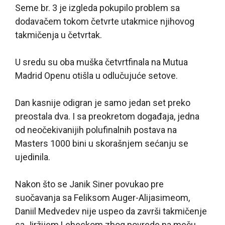
Seme br. 3 je izgleda pokupilo problem sa
dodavačem tokom četvrte utakmice njihovog
takmičenja u četvrtak.
U sredu su oba muška četvrtfinala na Mutua
Madrid Openu otišla u odlučujuće setove.
Dan kasnije odigran je samo jedan set preko
preostala dva. I sa preokretom događaja, jedna
od neočekivanijih polufinalnih postava na
Masters 1000 bini u skorašnjem sećanju se
ujedinila.
Nakon što se Janik Siner povukao pre
suočavanja sa Feliksom Auger-Alijasimeom,
Daniil Medvedev nije uspeo da završi takmičenje
sa Jiržijem Leheckom zbog povrede na meču.