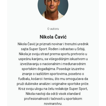
O autoru
Nikola Čavić
Nikola Čavić je priznati novinar i trenutni urednik
sajta Super Sport. Rođen i odrastao u Srbiji,
Nikola je svoju strast prema sportu pretvorio u
uspešnu karijeru, sa višegodišnjim iskustvom u
izveštavanju o nacionalnim i međunarodnim
sportskim događajima. Poseduje izuzetno
znanje o različitim sportovima, posebno o
fudbalu, košarci i tenisu, što mu omogućava da
pruži dubinske analize i originalne sportske priče.
Kroz svoju ulogu na čelu redakcije Super Sport,
Nikola nastoji da održi visok standard
profesionalnosti i tačnosti u sportskom
novinarstvu.