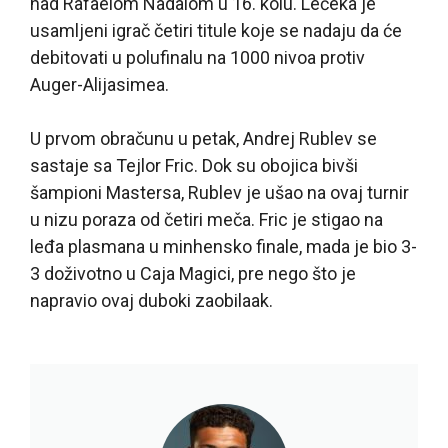
nad Rafaelom Nadalom u 16. kolu. Lečeka je
usamljeni igrač četiri titule koje se nadaju da će
debitovati u polufinalu na 1000 nivoa protiv
Auger-Alijasimea.
U prvom obračunu u petak, Andrej Rublev se
sastaje sa Tejlor Fric. Dok su obojica bivši
šampioni Mastersa, Rublev je ušao na ovaj turnir
u nizu poraza od četiri meča. Fric je stigao na
leđa plasmana u minhensko finale, mada je bio 3-
3 doživotno u Caja Magici, pre nego što je
napravio ovaj duboki zaobilaak.