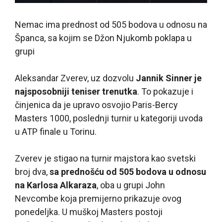
Nemac ima prednost od 505 bodova u odnosu na
Španca, sa kojim se Džon Njukomb poklapa u
grupi
Aleksandar Zverev, uz dozvolu
Jannik Sinner je
najsposobniji teniser trenutka
. To pokazuje i
činjenica da je upravo osvojio Paris-Bercy
Masters 1000, poslednji turnir u kategoriji uvoda
u ATP finale u Torinu.
Zverev je stigao na turnir majstora kao svetski
broj dva,
sa prednošću od 505 bodova u odnosu
na Karlosa Alkaraza
, oba u grupi John
Nevcombe koja premijerno prikazuje ovog
ponedeljka. U muškoj Masters postoji