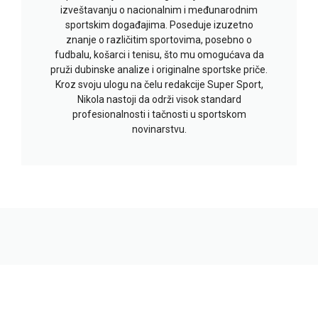
izveštavanju o nacionalnim i međunarodnim
sportskim događajima. Poseduje izuzetno
znanje o različitim sportovima, posebno o
fudbalu, košarci i tenisu, što mu omogućava da
pruži dubinske analize i originalne sportske priče.
Kroz svoju ulogu na čelu redakcije Super Sport,
Nikola nastoji da održi visok standard
profesionalnosti i tačnosti u sportskom
novinarstvu.