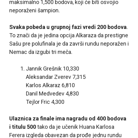
maksimalno 1,500 bodova, koji će biti osvojio
neporaženi šampion.
Svaka pobeda u grupnoj fazi vredi 200 bodova
.
To znači da je jedina opcija Alkaraza da prestigne
Sašu pre polufinala je da završi rundu neporažen i
Nemac da izgubi tri meča.
Jannik Grešnik 10,330
Aleksandar Zverev 7,315
Karlos Alkaraz 6,810
Danil Medvedev 4,830
Tejlor Fric 4,300
Ulaznica za finale ima nagradu od 400 bodova
i titulu 500
tako da je učenik Huana Karlosa
Ferera izgleda obavezan da prođe jednu rundu