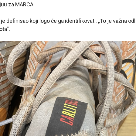
vjuu za MARCA.
je definisao koji logo će ga identifikovati: „To je važna odl
ota“.