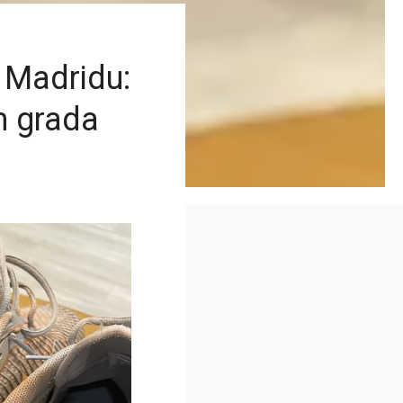
 Madridu:
m grada