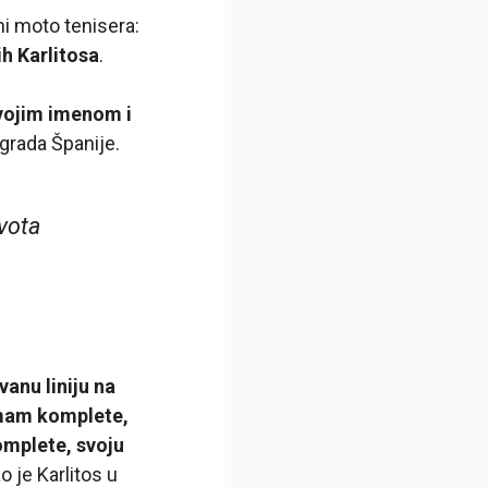
i moto tenisera:
ih Karlitosa
.
svojim imenom i
 grada Španije.
vota
anu liniju na
imam komplete,
omplete, svoju
ao je Karlitos u