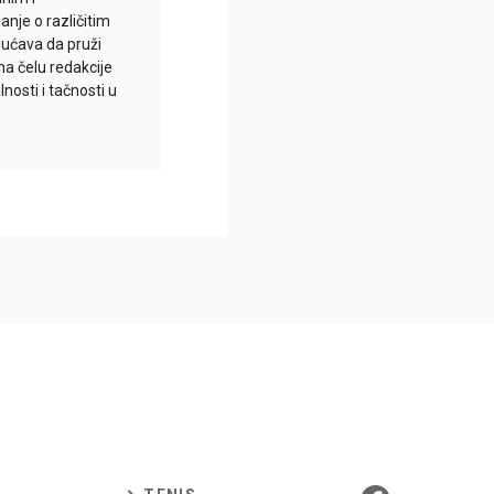
je o različitim
gućava da pruži
na čelu redakcije
nosti i tačnosti u