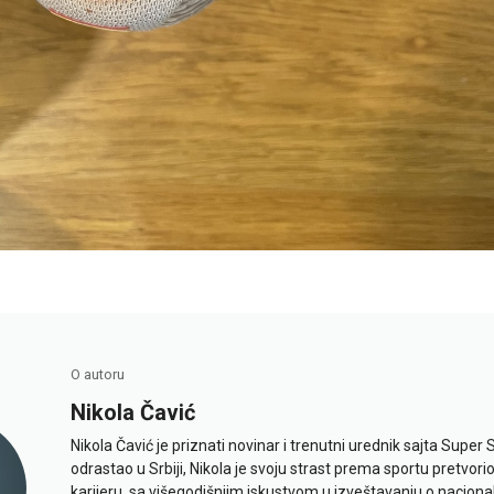
O autoru
Nikola Čavić
Nikola Čavić je priznati novinar i trenutni urednik sajta Super 
odrastao u Srbiji, Nikola je svoju strast prema sportu pretvor
karijeru, sa višegodišnjim iskustvom u izveštavanju o naciona