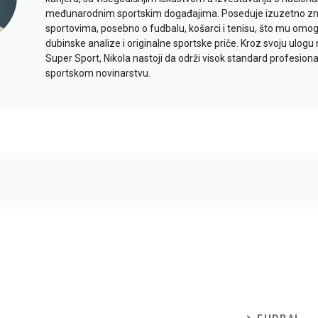
međunarodnim sportskim događajima. Poseduje izuzetno znan
sportovima, posebno o fudbalu, košarci i tenisu, što mu omo
dubinske analize i originalne sportske priče. Kroz svoju ulogu 
Super Sport, Nikola nastoji da održi visok standard profesional
sportskom novinarstvu.