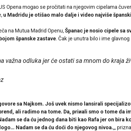
US Opena mogao se pročitati na njegovim cipelama čuven
e,
u Madridu je otišao malo dalje i video najviše špansk
eča na Mutua Madrid Openu,
Španac je nosio cipele sa 
bojom španske zastave
. Čak je unutra bilo i ime glavnog
a važna odluka jer će ostati sa mnom do kraja ži
az
vore sa Najkom. Još uvek nismo lansirali specijalizov
brend, ali radimo na tome. Da, priиali smo o tome da 
Nadam se da ću jednog dana biti kao Rafa jer on bira k
d, logo… Nadam se da ću doći do njegovog nivoa.
„, prizn