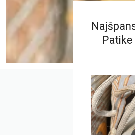
Najšpans
Patike