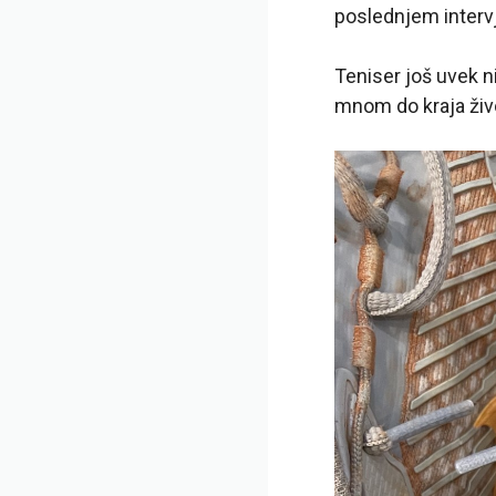
poslednjem inter
Teniser još uvek ni
mnom do kraja živ