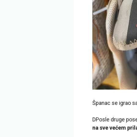
Španac se igrao s
D
Posle druge pose
na sve većem pril