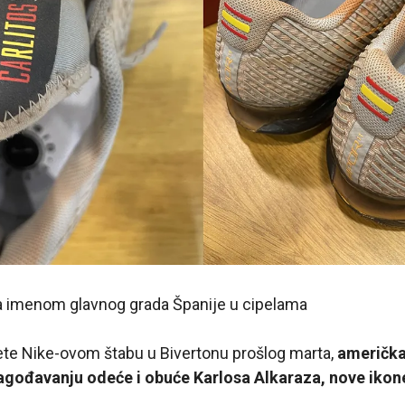
a imenom glavnog grada Španije u cipelama
te Nike-ovom štabu u Bivertonu prošlog marta,
američka
agođavanju odeće i obuće Karlosa Alkaraza, nove ikon