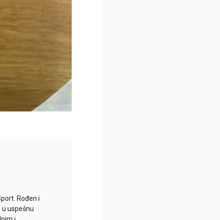
Sport. Rođen i
io u uspešnu
lnim i