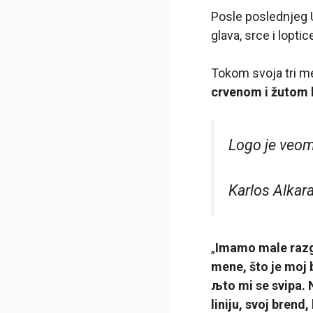
Posle poslednjeg 
glava, srce i loptic
Tokom svoja tri m
crvenom i žutom 
Logo je veom
Karlos Alkar
„
Imamo male razgo
mene, što je moj 
љto mi se sviрa. 
liniju, svoj bren