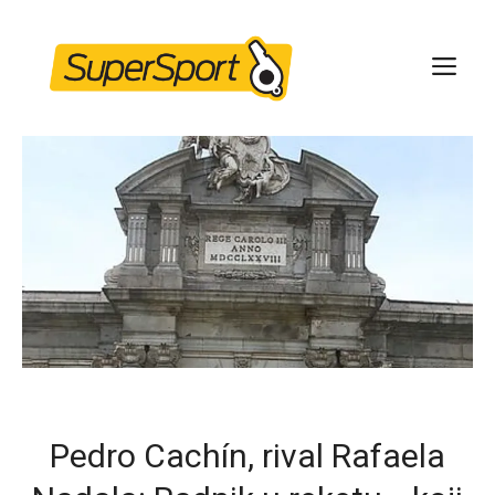
Skip
to
ME
content
Pedro Cachín, rival Rafaela