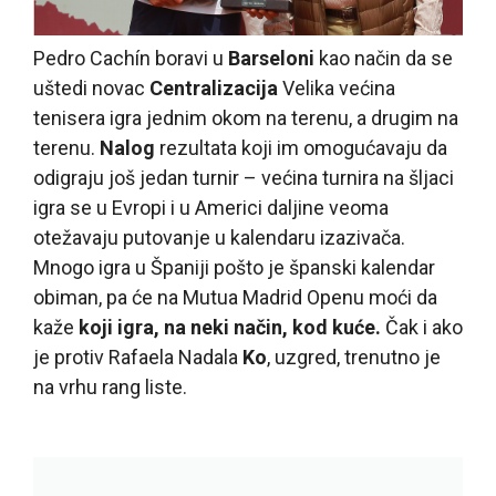
Pedro Cachín boravi u
Barseloni
kao način da se
uštedi novac
Centralizacija
Velika većina
tenisera igra jednim okom na terenu, a drugim na
terenu.
Nalog
rezultata koji im omogućavaju da
odigraju još jedan turnir – većina turnira na šljaci
igra se u Evropi i u Americi daljine veoma
otežavaju putovanje u kalendaru izazivača.
Mnogo igra u Španiji pošto je španski kalendar
obiman, pa će na Mutua Madrid Openu moći da
kaže
koji igra, na neki način, kod kuće.
Čak i ako
je protiv Rafaela Nadala
Ko
, uzgred, trenutno je
na vrhu rang liste.