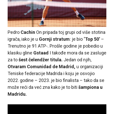
Pedro
Cachin
On pripada toj grupi od više stotina
igrača, iako je u
Gornji stratum
: je bio
‘Top 50’
–
Trenutno je 91 ATP-. Prošle godine je pobedio u
klasiku gline
Gstaad
I takođe mora da se zasluge
za to
šest čelendžer titula.
Jedan od njih,
Otvaram Comunidad de Madrid,
u organizaciji
Teniske federacije Madrida i koju je osvojio
2022. godine – 2023. je bio finalista – tako da se
može reći da već zna kako je to biti
šampiona u
Madridu.