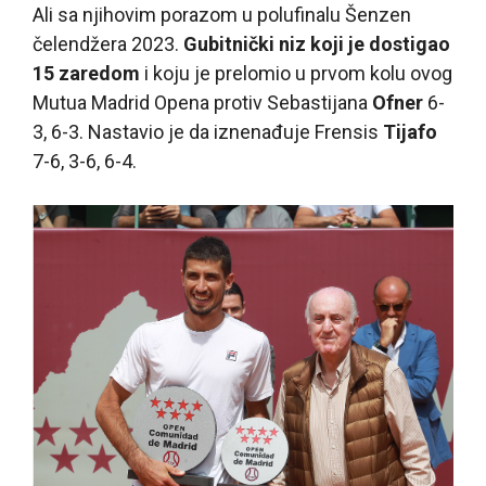
Ali sa njihovim porazom u polufinalu Šenzen
čelendžera 2023.
Gubitnički niz koji je dostigao
15 zaredom
i koju je prelomio u prvom kolu ovog
Mutua Madrid Opena protiv Sebastijana
Ofner
6-
3, 6-3. Nastavio je da iznenađuje Frensis
Tijafo
7-6, 3-6, 6-4.