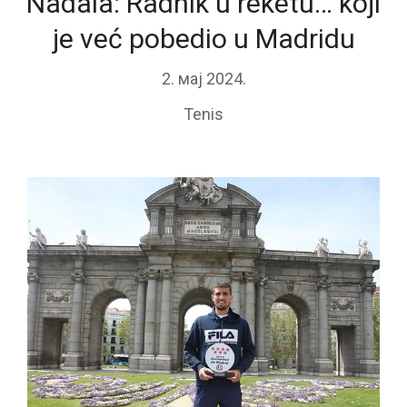
Nadala: Radnik u reketu… koji
je već pobedio u Madridu
2. мај 2024.
Tenis