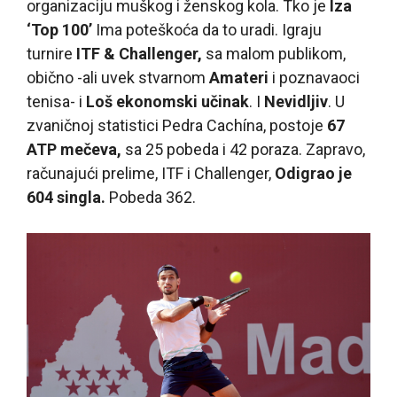
organizaciju muškog i ženskog kola. Tko je
Iza
‘Top 100’
Ima poteškoća da to uradi. Igraju
turnire
ITF & Challenger,
sa malom publikom,
obično -ali uvek stvarnom
Amateri
i poznavaoci
tenisa- i
Loš ekonomski učinak
. I
Nevidljiv
. U
zvaničnoj statistici Pedra Cachína, postoje
67
ATP mečeva,
sa 25 pobeda i 42 poraza. Zapravo,
računajući prelime, ITF i Challenger,
Odigrao je
604 singla.
Pobeda 362.