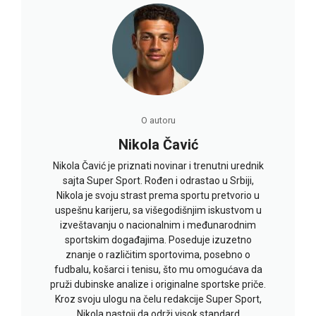
O autoru
Nikola Čavić
Nikola Čavić je priznati novinar i trenutni urednik
sajta Super Sport. Rođen i odrastao u Srbiji,
Nikola je svoju strast prema sportu pretvorio u
uspešnu karijeru, sa višegodišnjim iskustvom u
izveštavanju o nacionalnim i međunarodnim
sportskim događajima. Poseduje izuzetno
znanje o različitim sportovima, posebno o
fudbalu, košarci i tenisu, što mu omogućava da
pruži dubinske analize i originalne sportske priče.
Kroz svoju ulogu na čelu redakcije Super Sport,
Nikola nastoji da održi visok standard