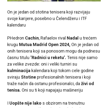
On je jedan od stotina tenisera koji razvijaju
svoje karijere, posebno u Čelendžeru i ITF
kalendaru
P
Hedron
Cachin
, Rafaelov rival
Nadal
u trećem
krugu
Mutua Madrid Open 2024,
On je jedan od
onih tenisera koji sa ponosom mogu da podnesu
časnu titulu
‘Radnici u reketu’.
Tenis nije samo
za velike zvezde: oni i veliki turniri su
kulminacija
kalendara koji tokom cele godine
sviraju
Stotine
profesionalnih tenisera i koji
traže način da ostanu profesionalci, da
živi od
tenisa.
Oni su ti koji napajaju mašineriju
I
Uopšte nije lako
s obzirom na trenutnu