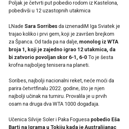
Poljak je četvrti put pobedio rodom iz Kastelona,
pobedivši u 12 uzastopnih utakmica
L
Nade
Sara Sorribes
da iznenadiM Iga Sviatek je
trajao koliko i prvi gem, koji je završen brejkom
za Španca. Od tada pa na dalje,
monolog iz WTA
broja 1, koji je zajedno igrao 12 utakmica, da
bi zatvorio povoljan skor 6-1, 6-0
To je šesta
krofna najboljeg tenisera na planeti.
Soribes, najbolji nacionalni reket, neće moći da
parira četvrtfinalu 2022. godine, što je njen
najbolji učinak na turniru. Provalila je u prvih
osam na druga dva WTA 1000 događaja.
Učenica Silvije Soler i Paka Foguesa
pobedio Eša
Barti na Igrama u Tokiju kada je Australijanac