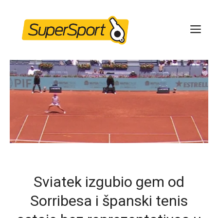
Skip
to
ME
content
Sviatek izgubio gem od
Sorribesa i španski tenis