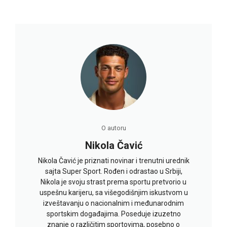
O autoru
Nikola Čavić
Nikola Čavić je priznati novinar i trenutni urednik
sajta Super Sport. Rođen i odrastao u Srbiji,
Nikola je svoju strast prema sportu pretvorio u
uspešnu karijeru, sa višegodišnjim iskustvom u
izveštavanju o nacionalnim i međunarodnim
sportskim događajima. Poseduje izuzetno
znanje o različitim sportovima, posebno o