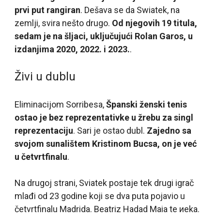
prvi put rangiran
. Dešava se da Swiatek, na
zemlji, svira nešto drugo.
Od njegovih 19 titula,
sedam je na šljaci, uključujući Rolan Garos, u
izdanjima 2020, 2022. i 2023.
.
Živi u dublu
Eliminacijom Sorribesa,
Španski ženski tenis
ostao je bez reprezentativke u žrebu za singl
reprezentaciju
. Sari je ostao dubl.
Zajedno sa
svojom sunalištem Kristinom Bucsa, on je već
u četvrtfinalu
.
Na drugoj strani, Sviatek postaje tek drugi igrač
mlađi od 23 godine koji se dva puta pojavio u
četvrtfinalu Madrida. Beatriz Hadad Maia te иeka.